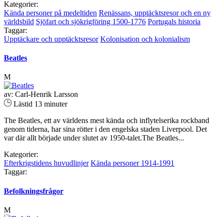
Kategorier:
Kända personer på medeltiden
Renässans, upptäcktsresor och en ny
världsbild
Sjöfart och sjökrigföring 1500-1776
Portugals historia
Taggar:
Upptäckare och upptäcktsresor
Kolonisation och kolonialism
Beatles
M
av: Carl-Henrik Larsson
Lästid 13 minuter
The Beatles, ett av världens mest kända och inflytelserika rockband
genom tiderna, har sina rötter i den engelska staden Liverpool. Det
var där allt började under slutet av 1950-talet.The Beatles...
Kategorier:
Efterkrigstidens huvudlinjer
Kända personer 1914-1991
Taggar:
Befolkningsfrågor
M