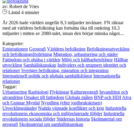
av: Robert de Vries
Lästid 4 minuter
År 2026 hade världen ungefär 8,3 miljarder invånare. FN räknar
med att världens befolkning kan fortsätta öka till omkring 10,3
miljarder i mitten av 2080-talet, innan den börjar minska något....
Kategorier:
Emigrationen
Geografi
Världens befolkning
Befolkningsutveckling
och befolkningsfördelning
Migration, urbanisering och städer
Fattigdom och ohälsa i världen
Miljö och hållbarhetsfrågor
Hållbar
utveckling
Samhällskunskap
Individers och gruppers identitet och
relationer
Sveriges befolkning, migration och integration
Internationell politik och globala samhällsfrågor
Internationella
relationer
Taggar:
Urbanisering
Rasbiologi
Flyktingar
Kulturgeografi
Invandring och
utvandring
Orsaker till fattigdom
Globala målen
BNP och HDI
Alva
och Gunnar Myrdal
Nyodling (efter jordbrukskrisen)
Utvecklingsländer
Nutida väpnade konflikter och krig
Industriella
revolutionens ekonomiska och miljörelaterade följder
Industriella
revolutionens sociala följder
Städernas historia
Skolmaterial om
geografi
Skolmaterial om samhällskunskap