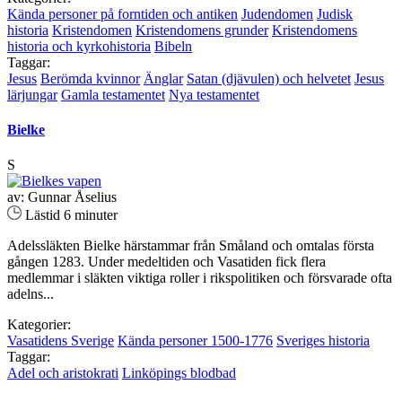
Kända personer på forntiden och antiken
Judendomen
Judisk
historia
Kristendomen
Kristendomens grunder
Kristendomens
historia och kyrkohistoria
Bibeln
Taggar:
Jesus
Berömda kvinnor
Änglar
Satan (djävulen) och helvetet
Jesus
lärjungar
Gamla testamentet
Nya testamentet
Bielke
S
av: Gunnar Åselius
Lästid 6 minuter
Adelssläkten Bielke härstammar från Småland och omtalas första
gången 1283. Under medeltiden och Vasatiden fick flera
medlemmar i släkten viktiga roller i rikspolitiken och försvarade ofta
adelns...
Kategorier:
Vasatidens Sverige
Kända personer 1500-1776
Sveriges historia
Taggar:
Adel och aristokrati
Linköpings blodbad