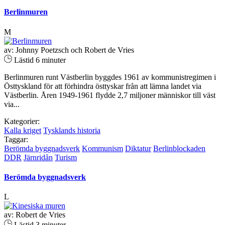
Berlinmuren
M
av: Johnny Poetzsch och Robert de Vries
Lästid 6 minuter
Berlinmuren runt Västberlin byggdes 1961 av kommunistregimen i
Östtyskland för att förhindra östtyskar från att lämna landet via
Västberlin. Åren 1949-1961 flydde 2,7 miljoner människor till väst
via...
Kategorier:
Kalla kriget
Tysklands historia
Taggar:
Berömda byggnadsverk
Kommunism
Diktatur
Berlinblockaden
DDR
Järnridån
Turism
Berömda byggnadsverk
L
av: Robert de Vries
Lästid 3 minuter