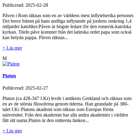
Publicerad:
2025-02-28
Påven i Rom räknas som en av världens mest inflytelserika personer.
Det beror främst på hans andliga inflytande på jordens omkring 1,4
miljarder katoliker.Påven är högste ledare för den romersk-katolska
kyrkan. Titeln påve kommer från det latinska ordet papa som också
kan betyda pappa. Påven räknas...
+ Läs mer
M
Platon
Publicerad:
2025-02-27
Platon (ca 428-347 f.Kr) levde i antikens Grekland och räknas som
en av de största filosoferna genom tiderna. Han grundade på 380-
talet f.Kr Platons akademi som räknas som Europas första
universitet. Från den akademin har alla andra akademier i världen
fått sitt namn.Platon är den mittersta länken...
+ Läs mer