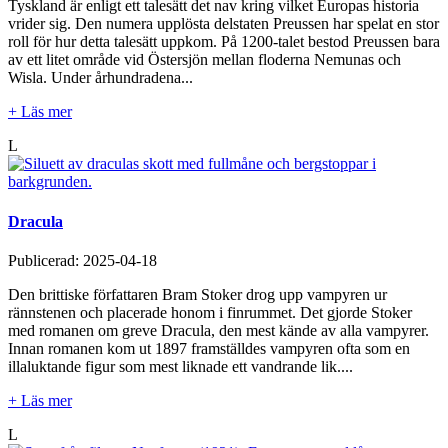
Tyskland är enligt ett talesätt det nav kring vilket Europas historia
vrider sig. Den numera upplösta delstaten Preussen har spelat en stor
roll för hur detta talesätt uppkom. På 1200-talet bestod Preussen bara
av ett litet område vid Östersjön mellan floderna Nemunas och
Wisla. Under århundradena...
+ Läs mer
L
Dracula
Publicerad:
2025-04-18
Den brittiske författaren Bram Stoker drog upp vampyren ur
rännstenen och placerade honom i finrummet. Det gjorde Stoker
med romanen om greve Dracula, den mest kände av alla vampyrer.
Innan romanen kom ut 1897 framställdes vampyren ofta som en
illaluktande figur som mest liknade ett vandrande lik....
+ Läs mer
L