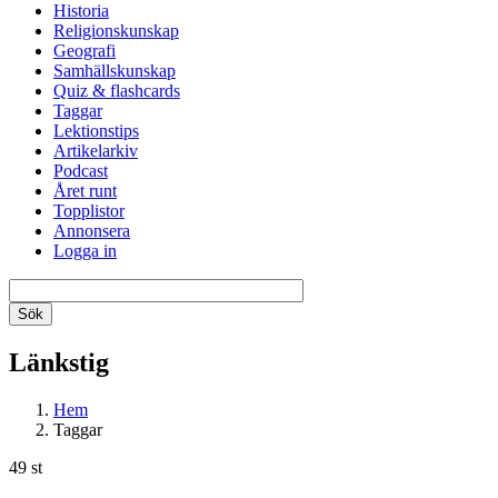
Historia
Religionskunskap
Geografi
Samhällskunskap
Quiz & flashcards
Taggar
Lektionstips
Artikelarkiv
Podcast
Året runt
Topplistor
Annonsera
Logga in
Länkstig
Hem
Taggar
49 st