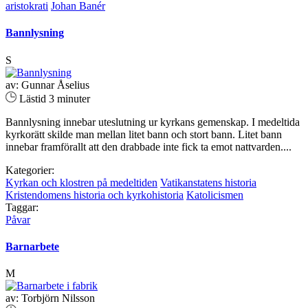
aristokrati
Johan Banér
Bannlysning
S
av: Gunnar Åselius
Lästid 3 minuter
Bannlysning innebar uteslutning ur kyrkans gemenskap. I medeltida
kyrkorätt skilde man mellan litet bann och stort bann. Litet bann
innebar framförallt att den drabbade inte fick ta emot nattvarden....
Kategorier:
Kyrkan och klostren på medeltiden
Vatikanstatens historia
Kristendomens historia och kyrkohistoria
Katolicismen
Taggar:
Påvar
Barnarbete
M
av: Torbjörn Nilsson