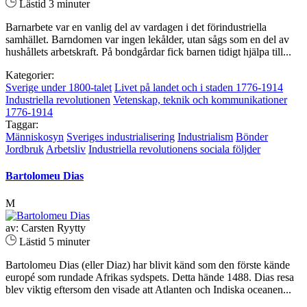
Lästid 3 minuter
Barnarbete var en vanlig del av vardagen i det förindustriella
samhället. Barndomen var ingen lekålder, utan sågs som en del av
hushållets arbetskraft. På bondgårdar fick barnen tidigt hjälpa till...
Kategorier:
Sverige under 1800-talet
Livet på landet och i staden 1776-1914
Industriella revolutionen
Vetenskap, teknik och kommunikationer
1776-1914
Taggar:
Människosyn
Sveriges industrialisering
Industrialism
Bönder
Jordbruk
Arbetsliv
Industriella revolutionens sociala följder
Bartolomeu Dias
M
av: Carsten Ryytty
Lästid 5 minuter
Bartolomeu Dias (eller Diaz) har blivit känd som den förste kände
europé som rundade Afrikas sydspets. Detta hände 1488. Dias resa
blev viktig eftersom den visade att Atlanten och Indiska oceanen...