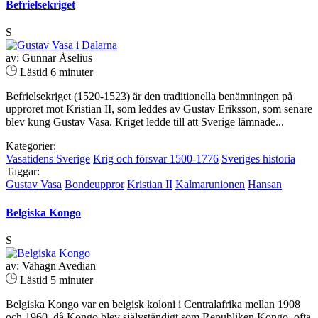
Befrielsekriget
S
av: Gunnar Åselius
Lästid 6 minuter
Befrielsekriget (1520-1523) är den traditionella benämningen på
upproret mot Kristian II, som leddes av Gustav Eriksson, som senare
blev kung Gustav Vasa. Kriget ledde till att Sverige lämnade...
Kategorier:
Vasatidens Sverige
Krig och försvar 1500-1776
Sveriges historia
Taggar:
Gustav Vasa
Bondeuppror
Kristian II
Kalmarunionen
Hansan
Belgiska Kongo
S
av: Vahagn Avedian
Lästid 5 minuter
Belgiska Kongo var en belgisk koloni i Centralafrika mellan 1908
och 1960, då Kongo blev självständigt som Republiken Kongo, ofta