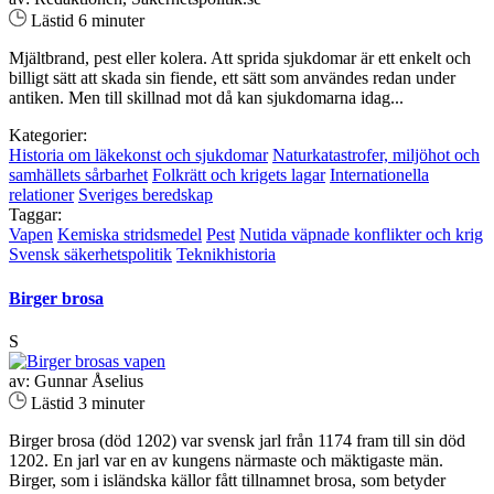
Lästid 6 minuter
Mjältbrand, pest eller kolera. Att sprida sjukdomar är ett enkelt och
billigt sätt att skada sin fiende, ett sätt som användes redan under
antiken. Men till skillnad mot då kan sjukdomarna idag...
Kategorier:
Historia om läkekonst och sjukdomar
Naturkatastrofer, miljöhot och
samhällets sårbarhet
Folkrätt och krigets lagar
Internationella
relationer
Sveriges beredskap
Taggar:
Vapen
Kemiska stridsmedel
Pest
Nutida väpnade konflikter och krig
Svensk säkerhetspolitik
Teknikhistoria
Birger brosa
S
av: Gunnar Åselius
Lästid 3 minuter
Birger brosa (död 1202) var svensk jarl från 1174 fram till sin död
1202. En jarl var en av kungens närmaste och mäktigaste män.
Birger, som i isländska källor fått tillnamnet brosa, som betyder