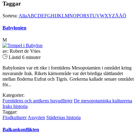
Taggar
Sortera:
Alla
A
B
C
D
E
F
G
H
I
J
K
L
M
N
O
P
Q
R
S
T
U
V
W
X
Y
Z
Å
Ä
Ö
Babylonien
M
av: Robert de Vries
Lästid 6 minuter
Babylonien var ett rike i forntidens Mesopotamien i området kring
nuvarande Irak. Rikets kärnområde var det bördiga slättlandet
mellan floderna Eufrat och Tigris. Grekerna kallade senare området
för...
Kategorier:
Forntidens och antikens huvudlinjer
De mesopotamiska kulturerna
Iraks historia
Taggar:
Flodkulturer
Assyrien
Städernas historia
Balkankonflikten