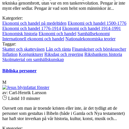
tekniska genombrott, utan var en ren tankerevolution. Pengar är inte
mynt eller sedlar. Pengar är vad som helst som människor är...
Kategorier:
Ekonomi och handel på medeltiden
Ekonomi och handel 1500-1776
Ekonomi och handel 1776-1914
Ekonomi och handel 1914-1991
Ekonomisk historia
Ekonomi och handel
Samhällsekonomi
Internationell ekonomi och handel
Nationalekonomiska teorier
Taggar:
Skatter och skatteväsen
Lån och ränta
Finanskriser och börskrascher
Inflation
Konjunkturer
Riksdag och regering
Riksbankens historia
Skolmaterial om samhällskunskap
Bibliska personer
M
av: Carl-Henrik Larsson
Lästid 10 minuter
Oavsett om man är troende kristen eller inte, är det tydligt att de
personer som gestaltas i Bibeln (både i Gamla och Nya testamentet)
har haft stor inverkan på vår historia, kultur, konst, musik och...
Kategorier: