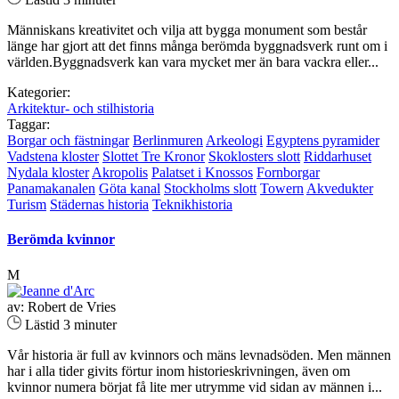
Människans kreativitet och vilja att bygga monument som består
länge har gjort att det finns många berömda byggnadsverk runt om i
världen.Byggnadsverk kan vara mycket mer än bara vackra eller...
Kategorier:
Arkitektur- och stilhistoria
Taggar:
Borgar och fästningar
Berlinmuren
Arkeologi
Egyptens pyramider
Vadstena kloster
Slottet Tre Kronor
Skoklosters slott
Riddarhuset
Nydala kloster
Akropolis
Palatset i Knossos
Fornborgar
Panamakanalen
Göta kanal
Stockholms slott
Towern
Akvedukter
Turism
Städernas historia
Teknikhistoria
Berömda kvinnor
M
av: Robert de Vries
Lästid 3 minuter
Vår historia är full av kvinnors och mäns levnadsöden. Men männen
har i alla tider givits förtur inom historieskrivningen, även om
kvinnor numera börjat få lite mer utrymme vid sidan av männen i...