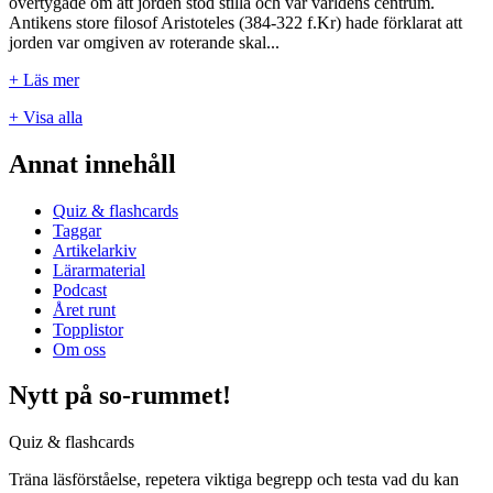
övertygade om att jorden stod stilla och var världens centrum.
Antikens store filosof Aristoteles (384-322 f.Kr) hade förklarat att
jorden var omgiven av roterande skal...
+ Läs mer
+ Visa alla
Annat innehåll
Quiz & flashcards
Taggar
Artikelarkiv
Lärarmaterial
Podcast
Året runt
Topplistor
Om oss
Nytt på so-rummet!
Quiz & flashcards
Träna läsförståelse, repetera viktiga begrepp och testa vad du kan