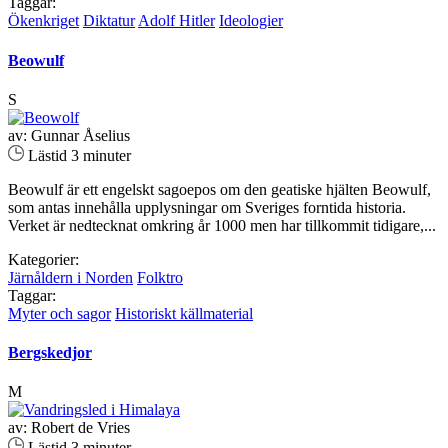
Taggar:
Ökenkriget
Diktatur
Adolf Hitler
Ideologier
Beowulf
S
av: Gunnar Åselius
Lästid 3 minuter
Beowulf är ett engelskt sagoepos om den geatiske hjälten Beowulf,
som antas innehålla upplysningar om Sveriges forntida historia.
Verket är nedtecknat omkring år 1000 men har tillkommit tidigare,...
Kategorier:
Järnåldern i Norden
Folktro
Taggar:
Myter och sagor
Historiskt källmaterial
Bergskedjor
M
av: Robert de Vries
Lästid 3 minuter