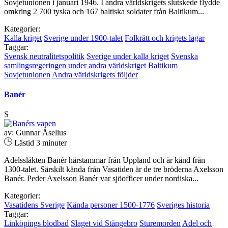
Sovjetunionen i januari 1946. I andra världskrigets slutskede flydde
omkring 2 700 tyska och 167 baltiska soldater från Baltikum...
Kategorier:
Kalla kriget
Sverige under 1900-talet
Folkrätt och krigets lagar
Taggar:
Svensk neutralitetspolitik
Sverige under kalla kriget
Svenska
samlingsregeringen under andra världskriget
Baltikum
Sovjetunionen
Andra världskrigets följder
Banér
S
av: Gunnar Åselius
Lästid 3 minuter
Adelssläkten Banér härstammar från Uppland och är känd från
1300-talet. Särskilt kända från Vasatiden är de tre bröderna Axelsson
Banér. Peder Axelsson Banér var sjöofficer under nordiska...
Kategorier:
Vasatidens Sverige
Kända personer 1500-1776
Sveriges historia
Taggar:
Linköpings blodbad
Slaget vid Stångebro
Sturemorden
Adel och