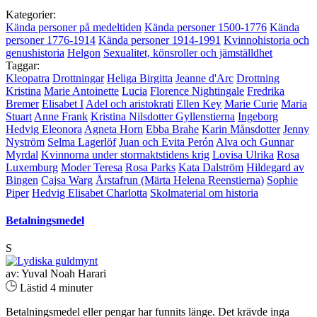
Kategorier:
Kända personer på medeltiden
Kända personer 1500-1776
Kända
personer 1776-1914
Kända personer 1914-1991
Kvinnohistoria och
genushistoria
Helgon
Sexualitet, könsroller och jämställdhet
Taggar:
Kleopatra
Drottningar
Heliga Birgitta
Jeanne d'Arc
Drottning
Kristina
Marie Antoinette
Lucia
Florence Nightingale
Fredrika
Bremer
Elisabet I
Adel och aristokrati
Ellen Key
Marie Curie
Maria
Stuart
Anne Frank
Kristina Nilsdotter Gyllenstierna
Ingeborg
Hedvig Eleonora
Agneta Horn
Ebba Brahe
Karin Månsdotter
Jenny
Nyström
Selma Lagerlöf
Juan och Evita Perón
Alva och Gunnar
Myrdal
Kvinnorna under stormaktstidens krig
Lovisa Ulrika
Rosa
Luxemburg
Moder Teresa
Rosa Parks
Kata Dalström
Hildegard av
Bingen
Cajsa Warg
Årstafrun (Märta Helena Reenstierna)
Sophie
Piper
Hedvig Elisabet Charlotta
Skolmaterial om historia
Betalningsmedel
S
av: Yuval Noah Harari
Lästid 4 minuter
Betalningsmedel eller pengar har funnits länge. Det krävde inga