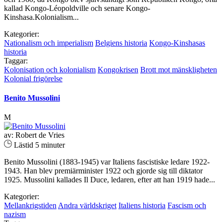
kallad Kongo-Léopoldville och senare Kongo-
Kinshasa.Kolonialism...
Kategorier:
Nationalism och imperialism
Belgiens historia
Kongo-Kinshasas
historia
Taggar:
Kolonisation och kolonialism
Kongokrisen
Brott mot mänskligheten
Kolonial frigörelse
Benito Mussolini
M
av: Robert de Vries
Lästid 5 minuter
Benito Mussolini (1883-1945) var Italiens fascistiske ledare 1922-
1943. Han blev premiärminister 1922 och gjorde sig till diktator
1925. Mussolini kallades Il Duce, ledaren, efter att han 1919 hade...
Kategorier:
Mellankrigstiden
Andra världskriget
Italiens historia
Fascism och
nazism