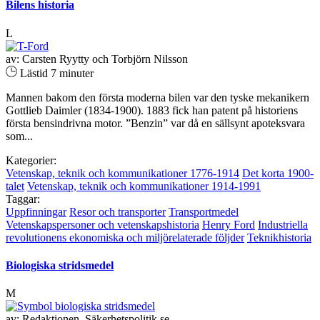
Bilens historia
L
av: Carsten Ryytty och Torbjörn Nilsson
Lästid 7 minuter
Mannen bakom den första moderna bilen var den tyske mekanikern
Gottlieb Daimler (1834-1900). 1883 fick han patent på historiens
första bensindrivna motor. ”Benzin” var då en sällsynt apoteksvara
som...
Kategorier:
Vetenskap, teknik och kommunikationer 1776-1914
Det korta 1900-
talet
Vetenskap, teknik och kommunikationer 1914-1991
Taggar:
Uppfinningar
Resor och transporter
Transportmedel
Vetenskapspersoner och vetenskapshistoria
Henry Ford
Industriella
revolutionens ekonomiska och miljörelaterade följder
Teknikhistoria
Biologiska stridsmedel
M
av: Redaktionen, Säkerhetspolitik.se