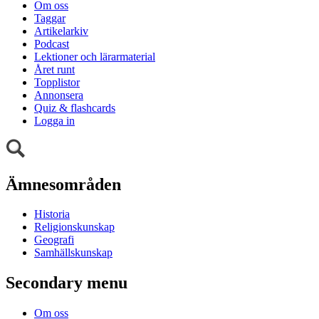
Om oss
Taggar
Artikelarkiv
Podcast
Lektioner och lärarmaterial
Året runt
Topplistor
Annonsera
Quiz & flashcards
Logga in
Ämnesområden
Historia
Religionskunskap
Geografi
Samhällskunskap
Secondary menu
Om oss