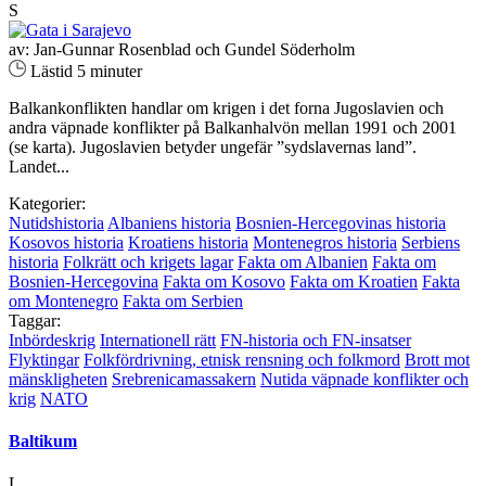
S
av: Jan-Gunnar Rosenblad och Gundel Söderholm
Lästid 5 minuter
Balkankonflikten handlar om krigen i det forna Jugoslavien och
andra väpnade konflikter på Balkanhalvön mellan 1991 och 2001
(se karta). Jugoslavien betyder ungefär ”sydslavernas land”.
Landet...
Kategorier:
Nutidshistoria
Albaniens historia
Bosnien-Hercegovinas historia
Kosovos historia
Kroatiens historia
Montenegros historia
Serbiens
historia
Folkrätt och krigets lagar
Fakta om Albanien
Fakta om
Bosnien-Hercegovina
Fakta om Kosovo
Fakta om Kroatien
Fakta
om Montenegro
Fakta om Serbien
Taggar:
Inbördeskrig
Internationell rätt
FN-historia och FN-insatser
Flyktingar
Folkfördrivning, etnisk rensning och folkmord
Brott mot
mänskligheten
Srebrenicamassakern
Nutida väpnade konflikter och
krig
NATO
Baltikum
L