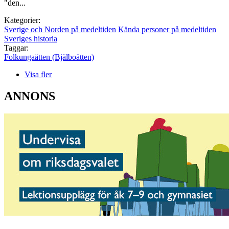
"den...
Kategorier:
Sverige och Norden på medeltiden
Kända personer på medeltiden
Sveriges historia
Taggar:
Folkungaätten (Bjälboätten)
Visa fler
ANNONS