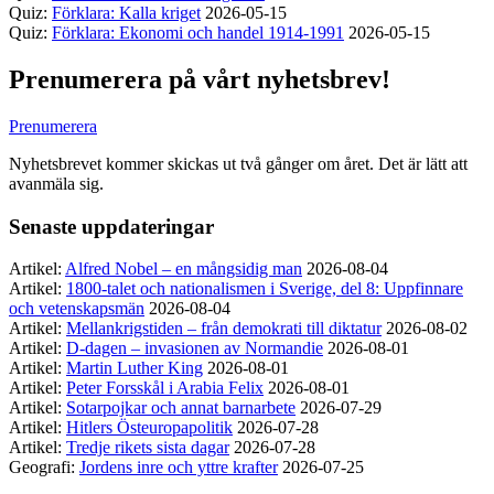
Quiz:
Förklara: Kalla kriget
2026-05-15
Quiz:
Förklara: Ekonomi och handel 1914-1991
2026-05-15
Prenumerera på vårt nyhetsbrev!
Prenumerera
Nyhetsbrevet kommer skickas ut två gånger om året. Det är lätt att
avanmäla sig.
Senaste uppdateringar
Artikel:
Alfred Nobel – en mångsidig man
2026-08-04
Artikel:
1800-talet och nationalismen i Sverige, del 8: Uppfinnare
och vetenskapsmän
2026-08-04
Artikel:
Mellankrigstiden – från demokrati till diktatur
2026-08-02
Artikel:
D-dagen – invasionen av Normandie
2026-08-01
Artikel:
Martin Luther King
2026-08-01
Artikel:
Peter Forsskål i Arabia Felix
2026-08-01
Artikel:
Sotarpojkar och annat barnarbete
2026-07-29
Artikel:
Hitlers Östeuropapolitik
2026-07-28
Artikel:
Tredje rikets sista dagar
2026-07-28
Geografi:
Jordens inre och yttre krafter
2026-07-25