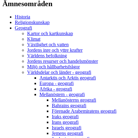
Ämnesområden
Historia
Religionskunskap
Geografi
Kartor och kartkunskap
Klimat
Växtlighet och vatten
Jordens inre och yttre krafter
Världens befolkning
Jordens resurser och handelsmönster
Miljö och hållbarhetsfrågor
Världsdelar och länder - geografi
Antarktis och Arktis geografi
Europa - geografi
Afrika - geografi
Mellanöstern - geografi
Mellanösterns geografi
Bahrains geografi
Förenade Arabemiratens geografi
Iraks geografi
Irans geografi
Israels geografi
Jemens geografi