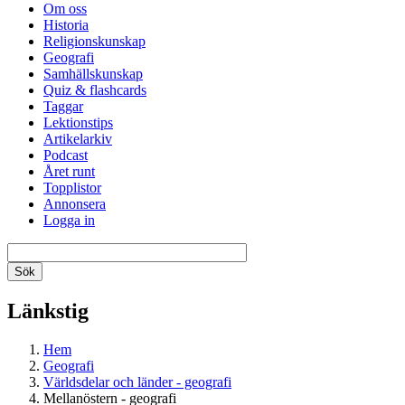
Om oss
Historia
Religionskunskap
Geografi
Samhällskunskap
Quiz & flashcards
Taggar
Lektionstips
Artikelarkiv
Podcast
Året runt
Topplistor
Annonsera
Logga in
Länkstig
Hem
Geografi
Världsdelar och länder - geografi
Mellanöstern - geografi