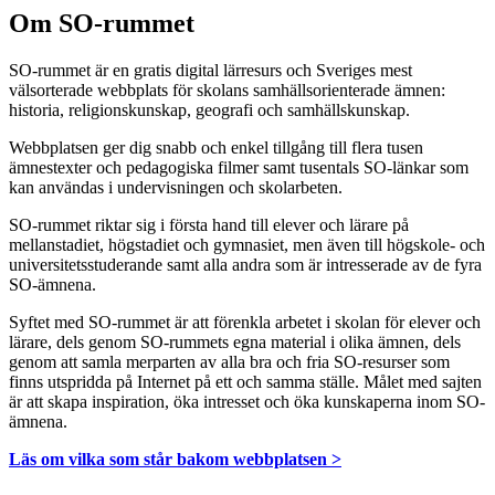
Om SO-rummet
SO-rummet är en gratis digital lärresurs och Sveriges mest
välsorterade webbplats för skolans samhällsorienterade ämnen:
historia, religionskunskap, geografi och samhällskunskap.
Webbplatsen ger dig snabb och enkel tillgång till flera tusen
ämnestexter och pedagogiska filmer samt tusentals SO-länkar som
kan användas i undervisningen och skolarbeten.
SO-rummet riktar sig i första hand till elever och lärare på
mellanstadiet, högstadiet och gymnasiet, men även till högskole- och
universitetsstuderande samt alla andra som är intresserade av de fyra
SO-ämnena.
Syftet med SO-rummet är att förenkla arbetet i skolan för elever och
lärare, dels genom SO-rummets egna material i olika ämnen, dels
genom att samla merparten av alla bra och fria SO-resurser som
finns utspridda på Internet på ett och samma ställe. Målet med sajten
är att skapa inspiration, öka intresset och öka kunskaperna inom SO-
ämnena.
Läs om vilka som står bakom webbplatsen >