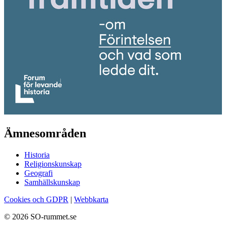
Ämnesområden
Historia
Religionskunskap
Geografi
Samhällskunskap
Cookies och GDPR
|
Webbkarta
© 2026 SO-rummet.se