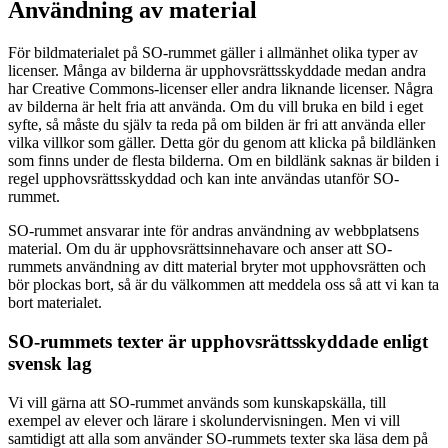
Användning av material
För bildmaterialet på SO-rummet gäller i allmänhet olika typer av
licenser. Många av bilderna är upphovsrättsskyddade medan andra
har Creative Commons-licenser eller andra liknande licenser. Några
av bilderna är helt fria att använda. Om du vill bruka en bild i eget
syfte, så måste du själv ta reda på om bilden är fri att använda eller
vilka villkor som gäller. Detta gör du genom att klicka på bildlänken
som finns under de flesta bilderna. Om en bildlänk saknas är bilden i
regel upphovsrättsskyddad och kan inte användas utanför SO-
rummet.
SO-rummet ansvarar inte för andras användning av webbplatsens
material. Om du är upphovsrättsinnehavare och anser att SO-
rummets användning av ditt material bryter mot upphovsrätten och
bör plockas bort, så är du välkommen att meddela oss så att vi kan ta
bort materialet.
SO-rummets texter är upphovsrättsskyddade enligt
svensk lag
Vi vill gärna att SO-rummet används som kunskapskälla, till
exempel av elever och lärare i skolundervisningen. Men vi vill
samtidigt att alla som använder SO-rummets texter ska läsa dem på