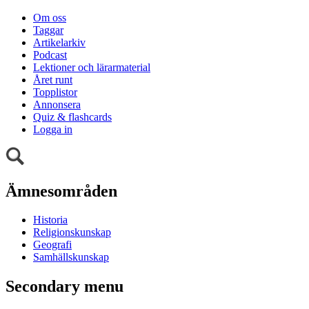
Om oss
Taggar
Artikelarkiv
Podcast
Lektioner och lärarmaterial
Året runt
Topplistor
Annonsera
Quiz & flashcards
Logga in
Ämnesområden
Historia
Religionskunskap
Geografi
Samhällskunskap
Secondary menu