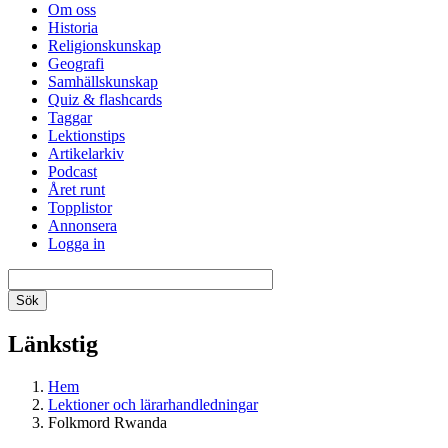
Om oss
Historia
Religionskunskap
Geografi
Samhällskunskap
Quiz & flashcards
Taggar
Lektionstips
Artikelarkiv
Podcast
Året runt
Topplistor
Annonsera
Logga in
Länkstig
Hem
Lektioner och lärarhandledningar
Folkmord Rwanda