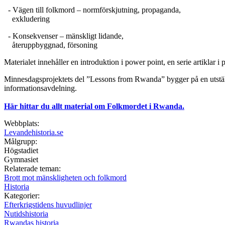
- Vägen till folkmord – normförskjutning, propaganda,
exkludering
- Konsekvenser – mänskligt lidande,
återuppbyggnad, försoning
Materialet innehåller en introduktion i power point, en serie artiklar i p
Minnesdagsprojektets del ”Lessons from Rwanda” bygger på en utstäl
informationsavdelning.
Här hittar du allt material om Folkmordet i Rwanda.
Webbplats:
Levandehistoria.se
Målgrupp:
Högstadiet
Gymnasiet
Relaterade teman:
Brott mot mänskligheten och folkmord
Historia
Kategorier:
Efterkrigstidens huvudlinjer
Nutidshistoria
Rwandas historia