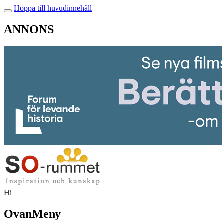
Hoppa till huvudinnehåll
ANNONS
Hi
OvanMeny