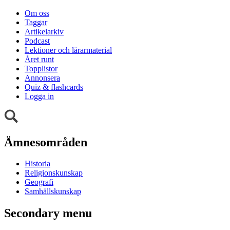
Om oss
Taggar
Artikelarkiv
Podcast
Lektioner och lärarmaterial
Året runt
Topplistor
Annonsera
Quiz & flashcards
Logga in
Ämnesområden
Historia
Religionskunskap
Geografi
Samhällskunskap
Secondary menu