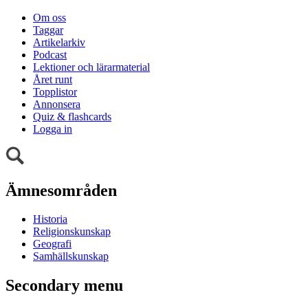
Om oss
Taggar
Artikelarkiv
Podcast
Lektioner och lärarmaterial
Året runt
Topplistor
Annonsera
Quiz & flashcards
Logga in
Ämnesområden
Historia
Religionskunskap
Geografi
Samhällskunskap
Secondary menu