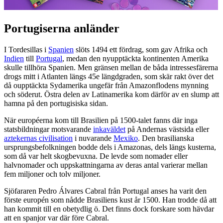
Portugiserna anländer
I Tordesillas i
Spanien
slöts 1494 ett fördrag, som gav Afrika och
Indien
till
Portugal
, medan den nyupptäckta kontinenten Amerika
skulle tillhöra Spanien. Men gränsen mellan de båda intressesfärerna
drogs mitt i Atlanten längs 45e längdgraden, som skär rakt över det
då oupptäckta Sydamerika ungefär från Amazonflodens mynning
och söderut. Östra delen av Latinamerika kom därför av en slump att
hamna på den portugisiska sidan.
När européerna kom till Brasilien på 1500-talet fanns där inga
statsbildningar motsvarande
inkaväldet
på Andernas västsida eller
aztekernas civilisation
i nuvarande
Mexiko
. Den brasilianska
ursprungsbefolkningen bodde dels i Amazonas, dels längs kusterna,
som då var helt skogbevuxna. De levde som nomader eller
halvnomader och uppskattningarna av deras antal varierar mellan
fem miljoner och tolv miljoner.
Sjöfararen Pedro Álvares Cabral från Portugal anses ha varit den
förste europén som nådde Brasiliens kust år 1500. Han trodde då att
han kommit till en obetydlig ö. Det finns dock forskare som hävdar
att en spanjor var där före Cabral.