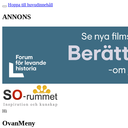
Hoppa till huvudinnehåll
ANNONS
Hi
OvanMeny