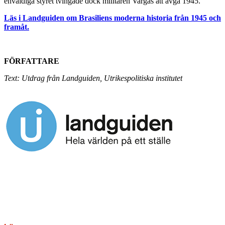
enväldiga styret tvingade dock militären Vargas att avgå 1945.
Läs i Landguiden om Brasiliens moderna historia från 1945 och
framåt.
FÖRFATTARE
Text: Utdrag från Landguiden, Utrikespolitiska institutet