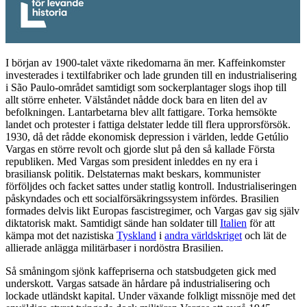
I början av 1900-talet växte rikedomarna än mer. Kaffeinkomster
investerades i textilfabriker och lade grunden till en industrialisering
i São Paulo-området samtidigt som sockerplantager slogs ihop till
allt större enheter. Välståndet nådde dock bara en liten del av
befolkningen. Lantarbetarna blev allt fattigare. Torka hemsökte
landet och protester i fattiga delstater ledde till flera upprorsförsök.
1930, då det rådde ekonomisk depression i världen, ledde Getúlio
Vargas en större revolt och gjorde slut på den så kallade Första
republiken. Med Vargas som president inleddes en ny era i
brasiliansk politik. Delstaternas makt beskars, kommunister
förföljdes och facket sattes under statlig kontroll. Industrialiseringen
påskyndades och ett socialförsäkringssystem infördes. Brasilien
formades delvis likt Europas fascistregimer, och Vargas gav sig själv
diktatorisk makt. Samtidigt sände han soldater till
Italien
för att
kämpa mot det nazistiska
Tyskland
i
andra världskriget
och lät de
allierade anlägga militärbaser i nordöstra Brasilien.
Så småningom sjönk kaffepriserna och statsbudgeten gick med
underskott. Vargas satsade än hårdare på industrialisering och
lockade utländskt kapital. Under växande folkligt missnöje med det