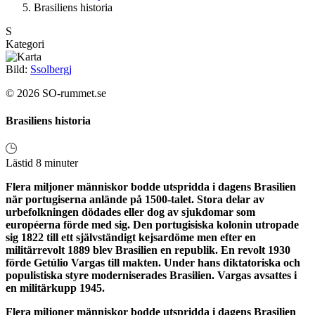
Brasiliens historia
S
Kategori
Bild:
Ssolbergj
© 2026 SO-rummet.se
Brasiliens historia
Lästid 8 minuter
Flera miljoner människor bodde utspridda i dagens Brasilien
när portugiserna anlände på 1500-talet. Stora delar av
urbefolkningen dödades eller dog av sjukdomar som
européerna förde med sig. Den portugisiska kolonin utropade
sig 1822 till ett självständigt kejsardöme men efter en
militärrevolt 1889 blev Brasilien en republik. En revolt 1930
förde Getúlio Vargas till makten. Under hans diktatoriska och
populistiska styre moderniserades Brasilien. Vargas avsattes i
en militärkupp 1945.
Flera miljoner människor bodde utspridda i dagens Brasilien