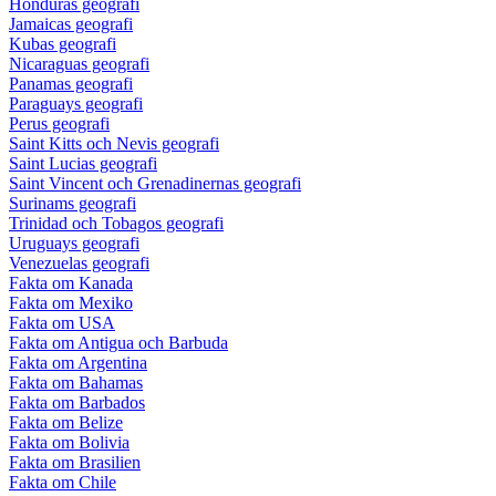
Honduras geografi
Jamaicas geografi
Kubas geografi
Nicaraguas geografi
Panamas geografi
Paraguays geografi
Perus geografi
Saint Kitts och Nevis geografi
Saint Lucias geografi
Saint Vincent och Grenadinernas geografi
Surinams geografi
Trinidad och Tobagos geografi
Uruguays geografi
Venezuelas geografi
Fakta om Kanada
Fakta om Mexiko
Fakta om USA
Fakta om Antigua och Barbuda
Fakta om Argentina
Fakta om Bahamas
Fakta om Barbados
Fakta om Belize
Fakta om Bolivia
Fakta om Brasilien
Fakta om Chile