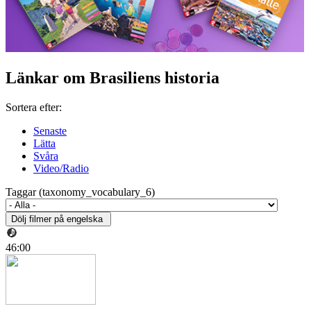
Länkar om Brasiliens historia
Sortera efter:
Senaste
Lätta
Svåra
Video/Radio
Taggar (taxonomy_vocabulary_6)
46:00