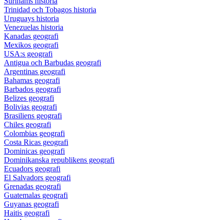
Surinams historia
Trinidad och Tobagos historia
Uruguays historia
Venezuelas historia
Kanadas geografi
Mexikos geografi
USA:s geografi
Antigua och Barbudas geografi
Argentinas geografi
Bahamas geografi
Barbados geografi
Belizes geografi
Bolivias geografi
Brasiliens geografi
Chiles geografi
Colombias geografi
Costa Ricas geografi
Dominicas geografi
Dominikanska republikens geografi
Ecuadors geografi
El Salvadors geografi
Grenadas geografi
Guatemalas geografi
Guyanas geografi
Haitis geografi