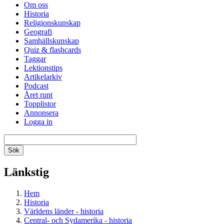
Om oss
Historia
Religionskunskap
Geografi
Samhällskunskap
Quiz & flashcards
Taggar
Lektionstips
Artikelarkiv
Podcast
Året runt
Topplistor
Annonsera
Logga in
Länkstig
Hem
Historia
Världens länder - historia
Central- och Sydamerika - historia