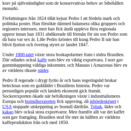
krav på självständighet som de konservativas behov av bibehållen
monarki.
Författningen från 1824 tillät kejsar Pedro I att fördela mark och
politiska poster. Han försökte därmed balansera olika gruppers och
regioners intressen, men han fick ändå uppleva flera regionala
uppror innan han 1831 abdikerade till förmån för sin son Pedro som
då bara var sex år. Lille Pedro kröntes till kung Pedro II när han
blivit fjorton och övertog styret av landet 1847.
Under
1800-talet
växte stora boskapsfarmer fram i södra Brasilien.
Där odlades också
kaffe
som blev en viktig exportvara. I norr gav
gummitappning väldiga inkomster, och Manaus i Amazonas blev en
av världens rikaste
städer
.
Pedro II regerade i drygt fyrtio år och hans regeringstid brukar
betecknas som en guldålder i Brasiliens historia. Pedro var
personligen populär och landets ekonomi gick framåt.
Sockerexporten ökade när befolkningen växte i industrialismens
Europa och
bomullsexporten
fick uppsving, då
inbördeskriget
i
USA
stoppade utskeppning av bomull därifrån.
Tobak
, läder och
kakao
blev också stora exportvaror. Men framför allt var det kaffet
som gav framgång. Brasilien stod för mer än hälften av världens
kaffeproduktion från och med 1850.