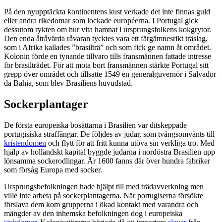
På den nyupptäckta kontinentens kust verkade det inte finnas guld
eller andra rikedomar som lockade européerna. I Portugal gick
dessutom rykten om hur vita hamnat i ursprungsfolkens kokgrytor.
Den enda åtråvärda råvaran tycktes vara ett färgämnesrikt träslag,
som i Afrika kallades ”brasilträ” och som fick ge namn åt området.
Kolonin förde en tynande tillvaro tills fransmännen fattade intresse
för brasilträdet. För att mota bort fransmännen stärkte Portugal sitt
grepp över området och tillsatte 1549 en generalguvernör i Salvador
da Bahia, som blev Brasiliens huvudstad.
Sockerplantager
De första europeiska bosättarna i Brasilien var ditskeppade
portugisiska straffångar. De följdes av judar, som tvångsomvänts till
kristendomen
och flytt för att fritt kunna utöva sin verkliga tro. Med
hjälp av holländskt kapital byggde judarna i nordöstra Brasilien upp
lönsamma sockerodlingar. År 1600 fanns där över hundra fabriker
som försåg Europa med socker.
Ursprungsbefolkningen hade hjälpt till med trädavverkning men
ville inte arbeta på sockerplantagerna. När portugiserna försökte
förslava dem kom grupperna i ökad kontakt med varandra och
mängder av den inhemska befolkningen dog i europeiska