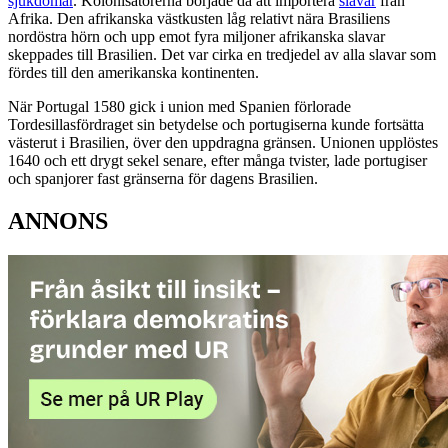
sjukdomar
. Kolonisatörerna började då att importera
slavar
från
Afrika. Den afrikanska västkusten låg relativt nära Brasiliens
nordöstra hörn och upp emot fyra miljoner afrikanska slavar
skeppades till Brasilien. Det var cirka en tredjedel av alla slavar som
fördes till den amerikanska kontinenten.
När Portugal 1580 gick i union med Spanien förlorade
Tordesillasfördraget sin betydelse och portugiserna kunde fortsätta
västerut i Brasilien, över den uppdragna gränsen. Unionen upplöstes
1640 och ett drygt sekel senare, efter många tvister, lade portugiser
och spanjorer fast gränserna för dagens Brasilien.
ANNONS