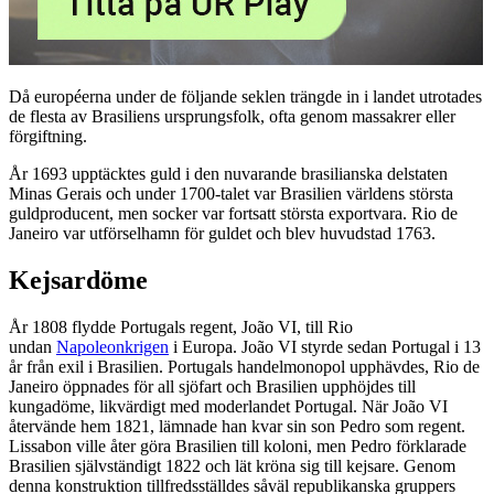
Då européerna under de följande seklen trängde in i landet utrotades
de flesta av Brasiliens ursprungsfolk, ofta genom massakrer eller
förgiftning.
År 1693 upptäcktes guld i den nuvarande brasilianska delstaten
Minas Gerais och under 1700-talet var Brasilien världens största
guldproducent, men socker var fortsatt största exportvara. Rio de
Janeiro var utförselhamn för guldet och blev huvudstad 1763.
Kejsardöme
År 1808 flydde Portugals regent, João VI, till Rio
undan
Napoleonkrigen
i Europa. João VI styrde sedan Portugal i 13
år från exil i Brasilien. Portugals handelmonopol upphävdes, Rio de
Janeiro öppnades för all sjöfart och Brasilien upphöjdes till
kungadöme, likvärdigt med moderlandet Portugal. När João VI
återvände hem 1821, lämnade han kvar sin son Pedro som regent.
Lissabon ville åter göra Brasilien till koloni, men Pedro förklarade
Brasilien självständigt 1822 och lät kröna sig till kejsare. Genom
denna konstruktion tillfredsställdes såväl republikanska gruppers