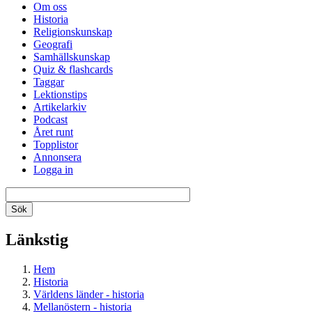
Om oss
Historia
Religionskunskap
Geografi
Samhällskunskap
Quiz & flashcards
Taggar
Lektionstips
Artikelarkiv
Podcast
Året runt
Topplistor
Annonsera
Logga in
Länkstig
Hem
Historia
Världens länder - historia
Mellanöstern - historia