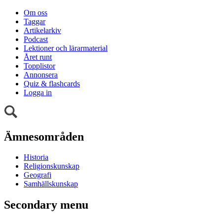
Om oss
Taggar
Artikelarkiv
Podcast
Lektioner och lärarmaterial
Året runt
Topplistor
Annonsera
Quiz & flashcards
Logga in
Ämnesområden
Historia
Religionskunskap
Geografi
Samhällskunskap
Secondary menu