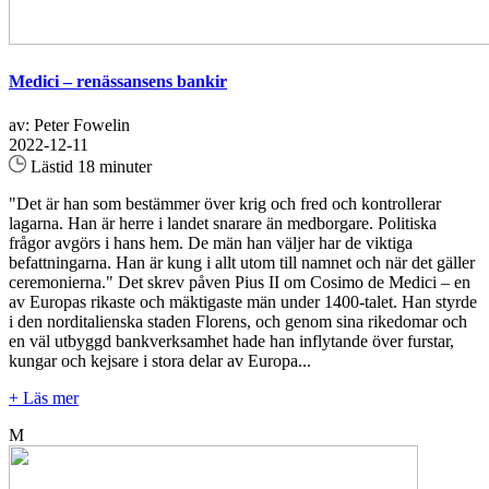
Medici – renässansens bankir
av: Peter Fowelin
2022-12-11
Lästid 18 minuter
"Det är han som bestämmer över krig och fred och kontrollerar
lagarna. Han är herre i landet snarare än medborgare. Politiska
frågor avgörs i hans hem. De män han väljer har de viktiga
befattningarna. Han är kung i allt utom till namnet och när det gäller
ceremonierna." Det skrev påven Pius II om Cosimo de Medici – en
av Europas rikaste och mäktigaste män under 1400-talet. Han styrde
i den norditalienska staden Florens, och genom sina rikedomar och
en väl utbyggd bankverksamhet hade han inflytande över furstar,
kungar och kejsare i stora delar av Europa...
+ Läs mer
M