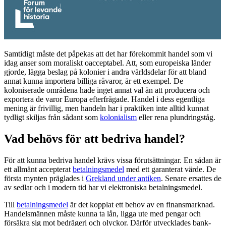
Samtidigt måste det påpekas att det har förekommit handel som vi
idag anser som moraliskt oacceptabel. Att, som europeiska länder
gjorde, lägga beslag på kolonier i andra världsdelar för att bland
annat kunna importera billiga råvaror, är ett exempel. De
koloniserade områdena hade inget annat val än att producera och
exportera de varor Europa efterfrågade. Handel i dess egentliga
mening är frivillig, men handeln har i praktiken inte alltid kunnat
tydligt skiljas från sådant som
kolonialism
eller rena plundringståg.
Vad behövs för att bedriva handel?
För att kunna bedriva handel krävs vissa förutsättningar. En sådan är
ett allmänt accepterat
betalningsmedel
med ett garanterat värde. De
första mynten präglades i
Grekland under antiken
. Senare ersattes de
av sedlar och i modern tid har vi elektroniska betalningsmedel.
Till
betalningsmedel
är det kopplat ett behov av en finansmarknad.
Handelsmännen måste kunna ta lån, ligga ute med pengar och
försäkra sig mot bedrägeri och olyckor. Därför utvecklades bank-