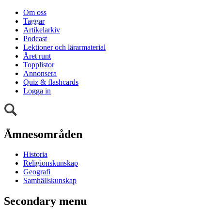
Om oss
Taggar
Artikelarkiv
Podcast
Lektioner och lärarmaterial
Året runt
Topplistor
Annonsera
Quiz & flashcards
Logga in
Ämnesområden
Historia
Religionskunskap
Geografi
Samhällskunskap
Secondary menu