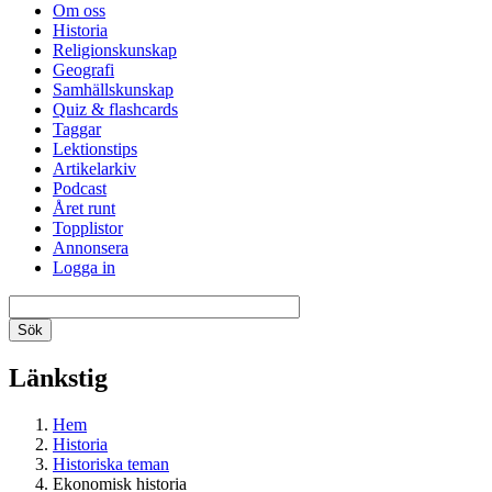
Om oss
Historia
Religionskunskap
Geografi
Samhällskunskap
Quiz & flashcards
Taggar
Lektionstips
Artikelarkiv
Podcast
Året runt
Topplistor
Annonsera
Logga in
Länkstig
Hem
Historia
Historiska teman
Ekonomisk historia