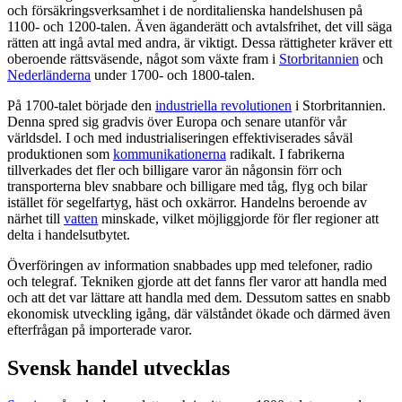
och försäkringsverksamhet i de norditalienska handelshusen på
1100- och 1200-talen. Även äganderätt och avtalsfrihet, det vill säga
rätten att ingå avtal med andra, är viktigt. Dessa rättigheter kräver ett
oberoende rättsväsende, något som växte fram i
Storbritannien
och
Nederländerna
under 1700- och 1800-talen.
På 1700-talet började den
industriella revolutionen
i Storbritannien.
Denna spred sig gradvis över Europa och senare utanför vår
världsdel. I och med industrialiseringen effektiviserades såväl
produktionen som
kommunikationerna
radikalt. I fabrikerna
tillverkades det fler och billigare varor än någonsin förr och
transporterna blev snabbare och billigare med tåg, flyg och bilar
istället för segelfartyg, häst och oxkärror. Handelns beroende av
närhet till
vatten
minskade, vilket möjliggjorde för fler regioner att
delta i handelsutbytet.
Överföringen av information snabbades upp med telefoner, radio
och telegraf. Tekniken gjorde att det fanns fler varor att handla med
och att det var lättare att handla med dem. Dessutom sattes en snabb
ekonomisk utveckling igång, där välståndet ökade och därmed även
efterfrågan på importerade varor.
Svensk handel utvecklas