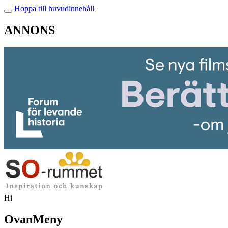
Hoppa till huvudinnehåll
ANNONS
Hi
OvanMeny