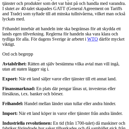
tjänster och produkter som det var bäst på och handla med varandra.
I slutet av 40-talet skapades GATT (General Agreement on Tariffs
and Trade) som syftade till att minska tullnivåerna, vilket man också
lyckats med.
Frihandel innebär att handeln inte ska begränsas för att skydda ett
lands egen tillverkning. Reglerna för handeln ska vara klara och
tydliga för alla. För dagens Sverige är arbetet i
WTO
därför mycket
viktigt.
Ord och begrepp
Avtalsfrihet:
Rätten att själv bestämma vilka avtal man vill ingå,
utan att staten lägger sig i.
Export:
När ett land säljer varor eller tjänster till ett annat land.
Finansmarknad:
En plats där pengar lånas ut, investeras eller
försäkras, t.ex. banker och börser.
Frihandel:
Handel mellan länder utan tullar eller andra hinder.
Import:
När ett land köper in varor eller tjänster från andra länder.
Industriella revolutionen:
En tid (från 1700-talet) då maskiner och
fabriker förändrade hur saker tillverkades och då samhället gick från