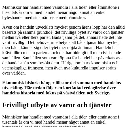
Människor har handlat med varandra i alla tider, eller åtminstone i
tusentals år om vi med handel menar något annat än enkel
byteshandel med sina närmaste medmänniskor.
Även om handeln utvecklats mycket genom årens lopp har den alltid
baserats på samma grundidé: det frivilliga bytet av varor och tjänster
mellan två eller flera parter. Båda tjänar på det, annars hade det inte
varit frivilligt. Det behöver inte betyda att båda tjänar lika mycket,
men båda känner sig efter bytet mer nöjda än innan. Handeln har
krävt tilltro mellan parterna och det har bidragit till mer civiliserade
samhällen. Samhällen som varit öppna för handel har påverkats av
de handelsmän som besökt dem. Härigenom har ekonomiska och
vetenskapliga framsteg, men även nya kulturella impulser spritts
över världen.
Ekonomisk historia hänger till stor del samman med handelns
utveckling. Här nedan följer en kortfattad redogörelse över
handelns historia med fokus på västvärlden och Sverige.
Frivilligt utbyte av varor och tjänster
Människor har handlat med varandra i alla tider, eller åtminstone i
tusentals år om vi med handel menar något annat än enkel