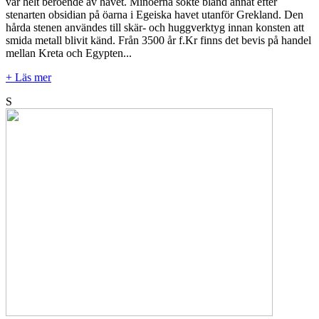
var helt beroende av havet. Minoerna sökte bland annat efter
stenarten obsidian på öarna i Egeiska havet utanför Grekland. Den
hårda stenen användes till skär- och huggverktyg innan konsten att
smida metall blivit känd. Från 3500 år f.Kr finns det bevis på handel
mellan Kreta och Egypten...
+ Läs mer
S