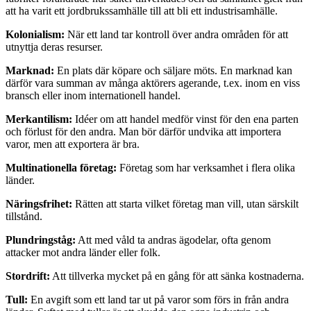
att ha varit ett jordbrukssamhälle till att bli ett industrisamhälle.
Kolonialism:
När ett land tar kontroll över andra områden för att
utnyttja deras resurser.
Marknad:
En plats där köpare och säljare möts. En marknad kan
därför vara summan av många aktörers agerande, t.ex. inom en viss
bransch eller inom internationell handel.
Merkantilism:
Idéer om att handel medför vinst för den ena parten
och förlust för den andra. Man bör därför undvika att importera
varor, men att exportera är bra.
Multinationella företag:
Företag som har verksamhet i flera olika
länder.
Näringsfrihet:
Rätten att starta vilket företag man vill, utan särskilt
tillstånd.
Plundringståg:
Att med våld ta andras ägodelar, ofta genom
attacker mot andra länder eller folk.
Stordrift:
Att tillverka mycket på en gång för att sänka kostnaderna.
Tull:
En avgift som ett land tar ut på varor som förs in från andra