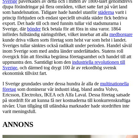
Sverige
påverkades av detta och i mitten av 1800-talet genomdrevs
djupa förändringar på flera områden, vilket satte fart på vårt land
som handelsnation. Tidigare hade handel utanför
städerna
varit i
princip förbjuden och endast speciellt utvalda städer fick bedriva
export. Det hade till och med funnits tullar vid stadsmurarna i
Sverige, där
bönder
fick betala för att föra in sina varor. 1864
infördes fullständig näringsfrihet, vilket innebar att alla
medborgare
kunde driva vilken sorts företag som helst var som helst i landet.
Sveriges tullar sänktes också radikalt under perioden. Handel såväl
inom Sverige som med andra länder underlättades. Statens roll
övergick från att försöka begränsa företagsamhet och handel till att
uppmuntra den. Samtidigt kom den
industriella revolutionen till
Sverige
, och därmed tog drygt 100 år av rekordhög svensk
ekonomisk tillväxt fart.
I Sverige grundades under dessa hundra år alla de
multinationella
företag
som dominerar vår industri idag, bland andra Volvo,
Ericsson, Electrolux, IKEA och Alfa Laval. Dessa företag satsade
på stordrift för att kunna få ner kostnaderna till konkurrenskraftiga
nivåer. Utan tillgång till utländska marknader hade stordriften inte
varit meningsfull.
ANNONS