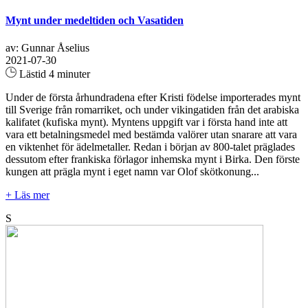
Mynt under medeltiden och Vasatiden
av: Gunnar Åselius
2021-07-30
Lästid 4 minuter
Under de första århundradena efter Kristi födelse importerades mynt
till Sverige från romarriket, och under vikingatiden från det arabiska
kalifatet (kufiska mynt). Myntens uppgift var i första hand inte att
vara ett betalningsmedel med bestämda valörer utan snarare att vara
en viktenhet för ädelmetaller. Redan i början av 800-talet präglades
dessutom efter frankiska förlagor inhemska mynt i Birka. Den förste
kungen att prägla mynt i eget namn var Olof skötkonung...
+ Läs mer
S