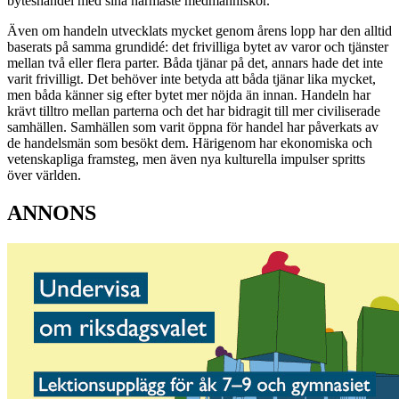
byteshandel med sina närmaste medmänniskor.
Även om handeln utvecklats mycket genom årens lopp har den alltid
baserats på samma grundidé: det frivilliga bytet av varor och tjänster
mellan två eller flera parter. Båda tjänar på det, annars hade det inte
varit frivilligt. Det behöver inte betyda att båda tjänar lika mycket,
men båda känner sig efter bytet mer nöjda än innan. Handeln har
krävt tilltro mellan parterna och det har bidragit till mer civiliserade
samhällen. Samhällen som varit öppna för handel har påverkats av
de handelsmän som besökt dem. Härigenom har ekonomiska och
vetenskapliga framsteg, men även nya kulturella impulser spritts
över världen.
ANNONS