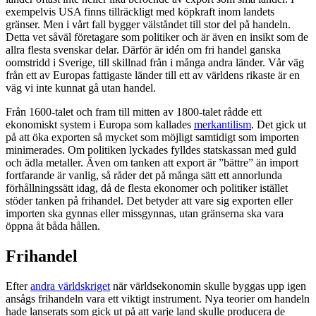
exempelvis USA finns tillräckligt med köpkraft inom landets
gränser. Men i vårt fall bygger välståndet till stor del på handeln.
Detta vet såväl företagare som politiker och är även en insikt som de
allra flesta svenskar delar. Därför är idén om fri handel ganska
oomstridd i Sverige, till skillnad från i många andra länder. Vår väg
från ett av Europas fattigaste länder till ett av världens rikaste är en
väg vi inte kunnat gå utan handel.
Från 1600-talet och fram till mitten av 1800-talet rådde ett
ekonomiskt system i Europa som kallades
merkantilism
. Det gick ut
på att öka exporten så mycket som möjligt samtidigt som importen
minimerades. Om politiken lyckades fylldes statskassan med guld
och ädla metaller. Även om tanken att export är ”bättre” än import
fortfarande är vanlig, så råder det på många sätt ett annorlunda
förhållningssätt idag, då de flesta ekonomer och politiker istället
stöder tanken på frihandel. Det betyder att vare sig exporten eller
importen ska gynnas eller missgynnas, utan gränserna ska vara
öppna åt båda hållen.
Frihandel
Efter
andra världskriget
när världsekonomin skulle byggas upp igen
ansågs frihandeln vara ett viktigt instrument. Nya teorier om handeln
hade lanserats som gick ut på att varje land skulle producera de