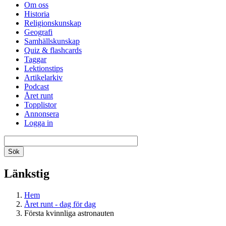
Om oss
Historia
Religionskunskap
Geografi
Samhällskunskap
Quiz & flashcards
Taggar
Lektionstips
Artikelarkiv
Podcast
Året runt
Topplistor
Annonsera
Logga in
Länkstig
Hem
Året runt - dag för dag
Första kvinnliga astronauten