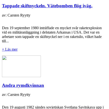
Tappade skiftnyckeln. Vätebomben flög iväg.
av: Carsten Ryytty
Den 19 september 1980 inträffade en mycket svår raketexplosion
vid en militäranläggning i delstaten Arkansas i USA. Det var en
arbetare som tappade en skiftnyckel ner i en raketsilo, vilket hade
till...
+ Läs mer
Andra rymdkvinnan
av: Carsten Ryytty
Den 19 augusti 1982 sändes sovjetiskan Svetlana Savitskaya upp i