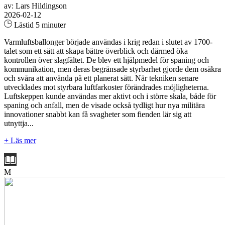
av: Lars Hildingson
2026-02-12
Lästid 5 minuter
Varmluftsballonger började användas i krig redan i slutet av 1700-
talet som ett sätt att skapa bättre överblick och därmed öka
kontrollen över slagfältet. De blev ett hjälpmedel för spaning och
kommunikation, men deras begränsade styrbarhet gjorde dem osäkra
och svåra att använda på ett planerat sätt. När tekniken senare
utvecklades mot styrbara luftfarkoster förändrades möjligheterna.
Luftskeppen kunde användas mer aktivt och i större skala, både för
spaning och anfall, men de visade också tydligt hur nya militära
innovationer snabbt kan få svagheter som fienden lär sig att
utnyttja...
+ Läs mer
M