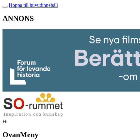
Hoppa till huvudinnehåll
ANNONS
Hi
OvanMeny