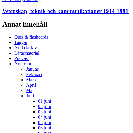
Vetenskap, teknik och kommunikationer 1914-1991
Annat innehåll
Quiz & flashcards
Taggar
Artikelarkiv
Lärarmaterial
Podcast
Året runt
Januari
Februari
Mars
April
Maj
Juni
01 juni
02 juni
03 juni
04 juni
05 juni
06 juni