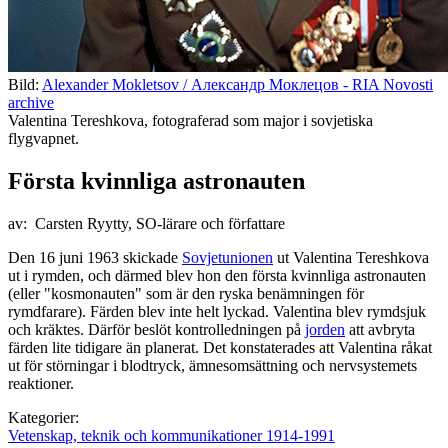
Bild:
Alexander Mokletsov / Александр Моклецов - RIA Novosti
archive
Valentina Tereshkova, fotograferad som major i sovjetiska
flygvapnet.
Första kvinnliga astronauten
av: Carsten Ryytty, SO-lärare och författare
Den 16 juni 1963 skickade
Sovjetunionen
ut Valentina Tereshkova
ut i rymden, och därmed blev hon den första kvinnliga astronauten
(eller "kosmonauten" som är den ryska benämningen för
rymdfarare). Färden blev inte helt lyckad. Valentina blev rymdsjuk
och kräktes. Därför beslöt kontrolledningen på
jorden
att avbryta
färden lite tidigare än planerat. Det konstaterades att Valentina råkat
ut för störningar i blodtryck, ämnesomsättning och nervsystemets
reaktioner.
Kategorier:
Vetenskap, teknik och kommunikationer 1914-1991