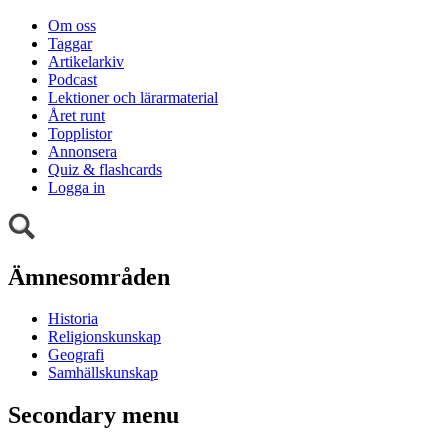
Om oss
Taggar
Artikelarkiv
Podcast
Lektioner och lärarmaterial
Året runt
Topplistor
Annonsera
Quiz & flashcards
Logga in
Ämnesområden
Historia
Religionskunskap
Geografi
Samhällskunskap
Secondary menu