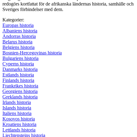
redogörs kortfattat för de afrikanska ländernas historia, samhälle och
Sveriges förbindelser med dem.
Kategorier:
Europas historia
Albaniens historia
Andorras historia
Belarus historia
Belgiens historia
Bosnien-Hercegovinas historia
Bulgariens historia
Cyperns historia
Danmarks historia
Estlands historia
Finlands historia
Frankrikes historia
Georgiens historia
Greklands historia
Irlands historia
Islands historia
Italiens historia
Kosovos historia
Kroatiens historia
Lettlands historia
Liechtensteins historia