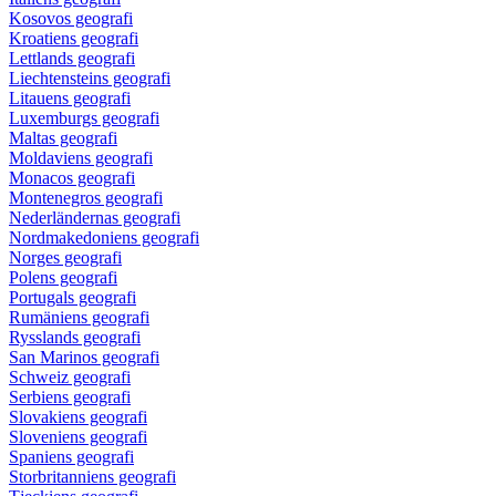
Kosovos geografi
Kroatiens geografi
Lettlands geografi
Liechtensteins geografi
Litauens geografi
Luxemburgs geografi
Maltas geografi
Moldaviens geografi
Monacos geografi
Montenegros geografi
Nederländernas geografi
Nordmakedoniens geografi
Norges geografi
Polens geografi
Portugals geografi
Rumäniens geografi
Rysslands geografi
San Marinos geografi
Schweiz geografi
Serbiens geografi
Slovakiens geografi
Sloveniens geografi
Spaniens geografi
Storbritanniens geografi