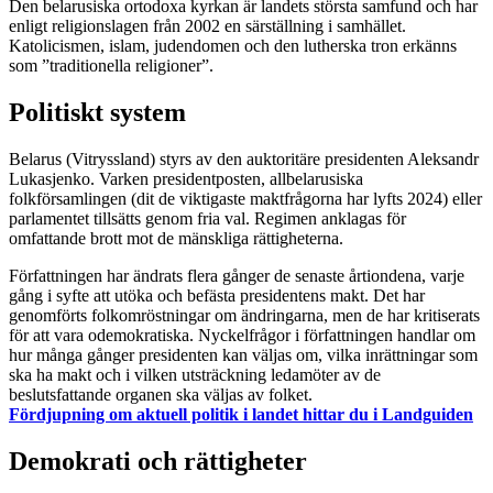
Den belarusiska ortodoxa kyrkan är landets största samfund och har
enligt religionslagen från 2002 en särställning i samhället.
Katolicismen, islam, judendomen och den lutherska tron erkänns
som ”traditionella religioner”.
Politiskt system
Belarus (Vitryssland) styrs av den auktoritäre presidenten Aleksandr
Lukasjenko. Varken presidentposten, allbelarusiska
folkförsamlingen (dit de viktigaste maktfrågorna har lyfts 2024) eller
parlamentet tillsätts genom fria val. Regimen anklagas för
omfattande brott mot de mänskliga rättigheterna.
Författningen har ändrats flera gånger de senaste årtiondena, varje
gång i syfte att utöka och befästa presidentens makt. Det har
genomförts folkomröstningar om ändringarna, men de har kritiserats
för att vara odemokratiska. Nyckelfrågor i författningen handlar om
hur många gånger presidenten kan väljas om, vilka inrättningar som
ska ha makt och i vilken utsträckning ledamöter av de
beslutsfattande organen ska väljas av folket.
Fördjupning om aktuell politik i landet hittar du i Landguiden
Demokrati och rättigheter