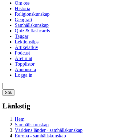
Om oss
Historia
Religionskunskap
Geografi
Samhällskunskap
Quiz & flashcards
Taggar
Lektionstips
Artikelarkiv
Podcast
Året runt
Topplistor
Annonsera
Logga in
Länkstig
Hem
Samhällskunskap
Världens länder - samhällskunskap
Europa - samhällskunskap