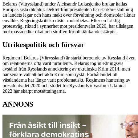
Belarus (Vitryssland) under Aleksandr Lukasjenko brukar kallas
Europas sista diktatur. Dekret från presidenten har starkare ställning
än landets lagar och hans makt över förvaltning och domstolar liknar
envälde. Regeringskritiska röster motarbetas. Efter en folklig
protestvåg, riktad i synnerhet mot presidentvalet 2020, har tillslagen
mot massmedier ökat och straffen för oliktänkande skärpts.
Utrikespolitik och försvar
Regimen i Belarus (Vitryssland) är starkt beroende av Ryssland även
om relationerna ofta varit turbulenta. Belarus tog inledningsvis
avstånd från Rysslands annektering av ukrainska Krim 2014, men
har senare valt att betrakta Krim som ryskt. Förhållandet till
västländerna har länge varit problematiskt. Regimens hantering av
presidentvalet 2020 och stödet för Rysslands invasion i Ukraina
2022 har skärpt motsättningarna.
ANNONS