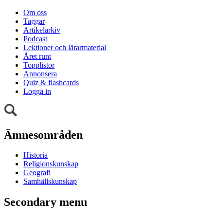
Om oss
Taggar
Artikelarkiv
Podcast
Lektioner och lärarmaterial
Året runt
Topplistor
Annonsera
Quiz & flashcards
Logga in
Ämnesområden
Historia
Religionskunskap
Geografi
Samhällskunskap
Secondary menu