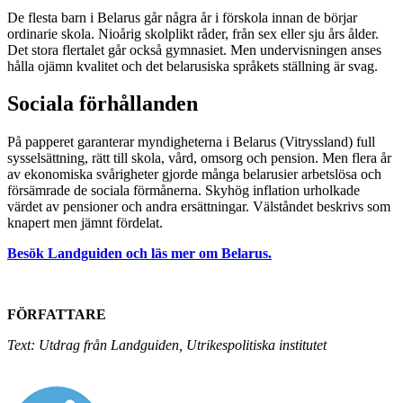
De flesta barn i Belarus går några år i förskola innan de börjar
ordinarie skola. Nioårig skolplikt råder, från sex eller sju års ålder.
Det stora flertalet går också gymnasiet. Men undervisningen anses
hålla ojämn kvalitet och det belarusiska språkets ställning är svag.
Sociala förhållanden
På papperet garanterar myndigheterna i Belarus (Vitryssland) full
sysselsättning, rätt till skola, vård, omsorg och pension. Men flera år
av ekonomiska svårigheter gjorde många belarusier arbetslösa och
försämrade de sociala förmånerna. Skyhög inflation urholkade
värdet av pensioner och andra ersättningar. Välståndet beskrivs som
knapert men jämnt fördelat.
Besök Landguiden och läs mer om Belarus.
FÖRFATTARE
Text: Utdrag från Landguiden, Utrikespolitiska institutet