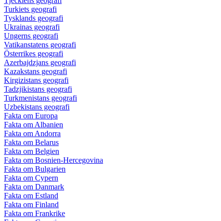
Tjeckiens geografi
Turkiets geografi
Tysklands geografi
Ukrainas geografi
Ungerns geografi
Vatikanstatens geografi
Österrikes geografi
Azerbajdzjans geografi
Kazakstans geografi
Kirgizistans geografi
Tadzjikistans geografi
Turkmenistans geografi
Uzbekistans geografi
Fakta om Europa
Fakta om Albanien
Fakta om Andorra
Fakta om Belarus
Fakta om Belgien
Fakta om Bosnien-Hercegovina
Fakta om Bulgarien
Fakta om Cypern
Fakta om Danmark
Fakta om Estland
Fakta om Finland
Fakta om Frankrike