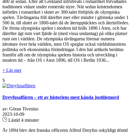
400 år sedan. Efter att Grekland införlivats i romarriket förvaltades
traditionen vidare under romerskt styre. När sedan kristendomen
infördes i romarriket i slutet av 300-talet förbjöds de olympiska
spelen. Tävlingarna föll därefter mer eller mindre i glömska under 1
500 år, till slutet av 1800-talet då de återupptäcktes och återinfördes.
De första olympiska spelen i modern tid hölls 1896 i Aten, och har
därefter ägt rum vart fjärde år (med vissa undantag) på olika platser
runt om i världen. De olympiska tävlingarna förenar numera
idrottare över hela världen, men OS speglar också världshistoriens
politiska och ekonomiska förändringar. I den här artikeln berättas
framför allt om de olympiska spelens historia och utveckling i
modern tid – från OS i Aten 1896, till OS i Berlin 1936...
+ Läs mer
S
Dreyfusaffären – ett av historiens mest kända justitiemord
av: Göran Tivenius
2023-10-09
Lästid 4 minuter
År 1894 blev den franska officeren Alfred Dreyfus oskyldigt dömd