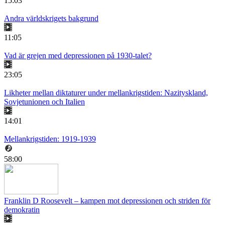
15:03
Andra världskrigets bakgrund
11:05
Vad är grejen med depressionen på 1930-talet?
23:05
Likheter mellan diktaturer under mellankrigstiden: Nazityskland,
Sovjetunionen och Italien
14:01
Mellankrigstiden: 1919-1939
58:00
Franklin D Roosevelt – kampen mot depressionen och striden för
demokratin