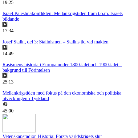
19:25
Israel-Palestinakonflikten: Mellankrigstiden fram t.o.m. Israels
bildande
17:34
Josef Stalin, del 3: Stalinismen – Stalins tid vid makten
14:49
Rasismens historia i Europa under 1800-talet och 1900-talet –
bakgrund till Förintelsen
25:13
Mellankrigstiden med fokus på den ekonomiska och politiska
utvecklingen i Tyskland
45:00
Vetenskapsradion Historia: Första världskrigets slut