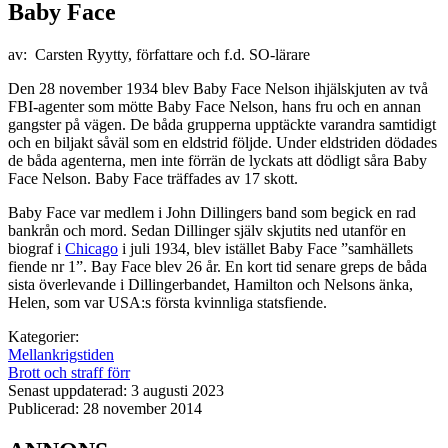
Baby Face
av: Carsten Ryytty, författare och f.d. SO-lärare
Den 28 november 1934 blev Baby Face Nelson ihjälskjuten av två
FBI-agenter som mötte Baby Face Nelson, hans fru och en annan
gangster på vägen. De båda grupperna upptäckte varandra samtidigt
och en biljakt såväl som en eldstrid följde. Under eldstriden dödades
de båda agenterna, men inte förrän de lyckats att dödligt såra Baby
Face Nelson. Baby Face träffades av 17 skott.
Baby Face var medlem i John Dillingers band som begick en rad
bankrån och mord. Sedan Dillinger själv skjutits ned utanför en
biograf i
Chicago
i juli 1934, blev istället Baby Face ”samhällets
fiende nr 1”. Bay Face blev 26 år. En kort tid senare greps de båda
sista överlevande i Dillingerbandet, Hamilton och Nelsons änka,
Helen, som var USA:s första kvinnliga statsfiende.
Kategorier:
Mellankrigstiden
Brott och straff förr
Senast uppdaterad: 3 augusti 2023
Publicerad: 28 november 2014