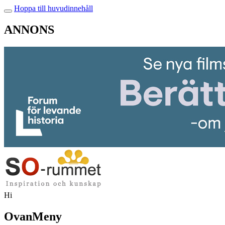
Hoppa till huvudinnehåll
ANNONS
Hi
OvanMeny