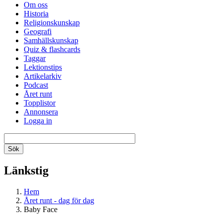
Om oss
Historia
Religionskunskap
Geografi
Samhällskunskap
Quiz & flashcards
Taggar
Lektionstips
Artikelarkiv
Podcast
Året runt
Topplistor
Annonsera
Logga in
Länkstig
Hem
Året runt - dag för dag
Baby Face