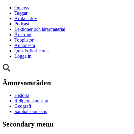
Om oss
Taggar
Artikelarkiv
Podcast
Lektioner och lärarmaterial
Året runt
Topplistor
Annonsera
Quiz & flashcards
Logga in
Ämnesområden
Historia
Religionskunskap
Geografi
Samhällskunskap
Secondary menu