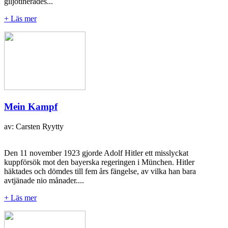
giljotinerades...
+ Läs mer
Mein Kampf
av: Carsten Ryytty
Den 11 november 1923 gjorde Adolf Hitler ett misslyckat
kuppförsök mot den bayerska regeringen i München. Hitler
häktades och dömdes till fem års fängelse, av vilka han bara
avtjänade nio månader....
+ Läs mer