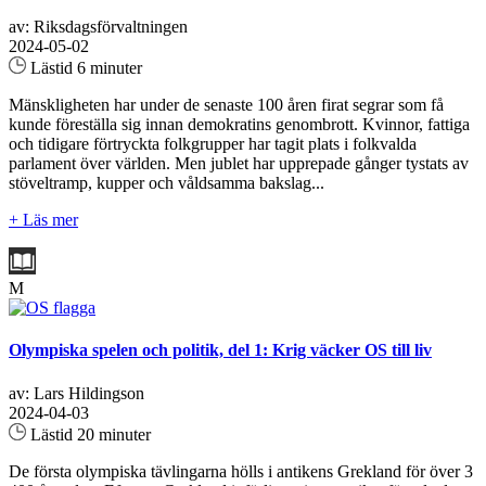
av: Riksdagsförvaltningen
2024-05-02
Lästid 6 minuter
Mänskligheten har under de senaste 100 åren firat segrar som få
kunde föreställa sig innan demokratins genombrott. Kvinnor, fattiga
och tidigare förtryckta folkgrupper har tagit plats i folkvalda
parlament över världen. Men jublet har upprepade gånger tystats av
stöveltramp, kupper och våldsamma bakslag...
+ Läs mer
M
Olympiska spelen och politik, del 1: Krig väcker OS till liv
av: Lars Hildingson
2024-04-03
Lästid 20 minuter
De första olympiska tävlingarna hölls i antikens Grekland för över 3