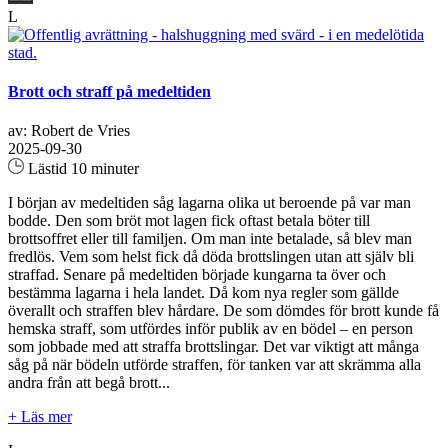
L
Brott och straff på medeltiden
av: Robert de Vries
2025-09-30
Lästid 10 minuter
I början av medeltiden såg lagarna olika ut beroende på var man
bodde. Den som bröt mot lagen fick oftast betala böter till
brottsoffret eller till familjen. Om man inte betalade, så blev man
fredlös. Vem som helst fick då döda brottslingen utan att själv bli
straffad. Senare på medeltiden började kungarna ta över och
bestämma lagarna i hela landet. Då kom nya regler som gällde
överallt och straffen blev hårdare. De som dömdes för brott kunde få
hemska straff, som utfördes inför publik av en bödel – en person
som jobbade med att straffa brottslingar. Det var viktigt att många
såg på när bödeln utförde straffen, för tanken var att skrämma alla
andra från att begå brott...
+ Läs mer