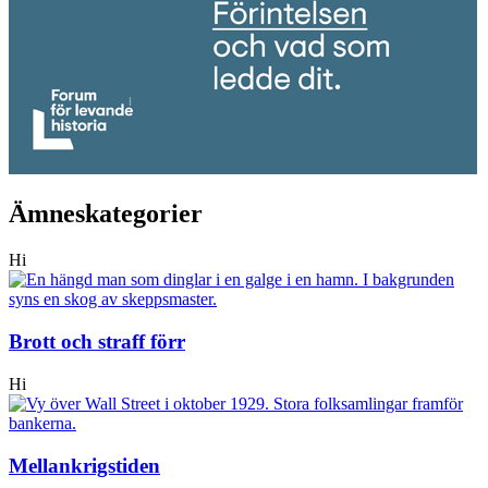
Ämneskategorier
Hi
Brott och straff förr
Hi
Mellankrigstiden