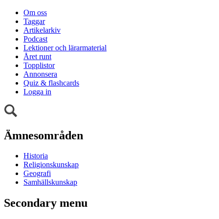
Om oss
Taggar
Artikelarkiv
Podcast
Lektioner och lärarmaterial
Året runt
Topplistor
Annonsera
Quiz & flashcards
Logga in
Ämnesområden
Historia
Religionskunskap
Geografi
Samhällskunskap
Secondary menu