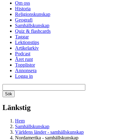
Om oss
Historia
Religionskunskap
Geografi
Samhällskunskap
Quiz & flashcards
Taggar
Lektionstips
Artikelarkiv
Podcast
Året runt
Topplistor
Annonsera
Logga in
Länkstig
Hem
Samhällskunskap
Världens länder - samhällskunskap
Nordamerika - samhällskunskap