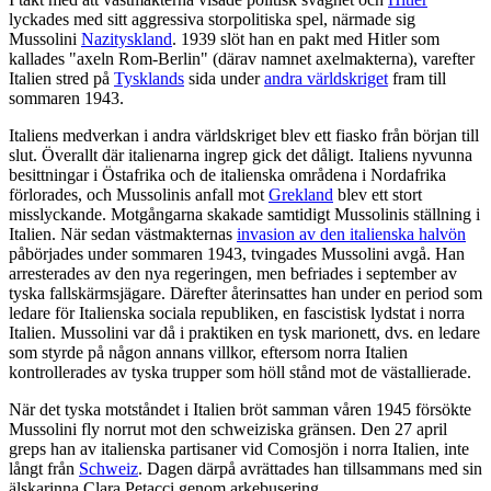
lyckades med sitt aggressiva storpolitiska spel, närmade sig
Mussolini
Nazityskland
. 1939 slöt han en pakt med Hitler som
kallades "axeln Rom-Berlin" (därav namnet axelmakterna), varefter
Italien stred på
Tysklands
sida under
andra världskriget
fram till
sommaren 1943.
Italiens medverkan i andra världskriget blev ett fiasko från början till
slut. Överallt där italienarna ingrep gick det dåligt. Italiens nyvunna
besittningar i Östafrika och de italienska områdena i Nordafrika
förlorades, och Mussolinis anfall mot
Grekland
blev ett stort
misslyckande. Motgångarna skakade samtidigt Mussolinis ställning i
Italien. När sedan västmakternas
invasion av den italienska halvön
påbörjades under sommaren 1943, tvingades Mussolini avgå. Han
arresterades av den nya regeringen, men befriades i september av
tyska fallskärmsjägare. Därefter återinsattes han under en period som
ledare för Italienska sociala republiken, en fascistisk lydstat i norra
Italien. Mussolini var då i praktiken en tysk marionett, dvs. en ledare
som styrde på någon annans villkor, eftersom norra Italien
kontrollerades av tyska trupper som höll stånd mot de västallierade.
När det tyska motståndet i Italien bröt samman våren 1945 försökte
Mussolini fly norrut mot den schweiziska gränsen. Den 27 april
greps han av italienska partisaner vid Comosjön i norra Italien, inte
långt från
Schweiz
. Dagen därpå avrättades han tillsammans med sin
älskarinna Clara Petacci genom arkebusering.