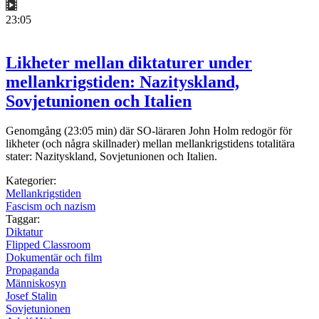
23:05
Likheter mellan diktaturer under
mellankrigstiden: Nazityskland,
Sovjetunionen och Italien
Genomgång (23:05 min) där SO-läraren John Holm redogör för
likheter (och några skillnader) mellan mellankrigstidens totalitära
stater: Nazityskland, Sovjetunionen och Italien.
Kategorier:
Mellankrigstiden
Fascism och nazism
Taggar:
Diktatur
Flipped Classroom
Dokumentär och film
Propaganda
Människosyn
Josef Stalin
Sovjetunionen