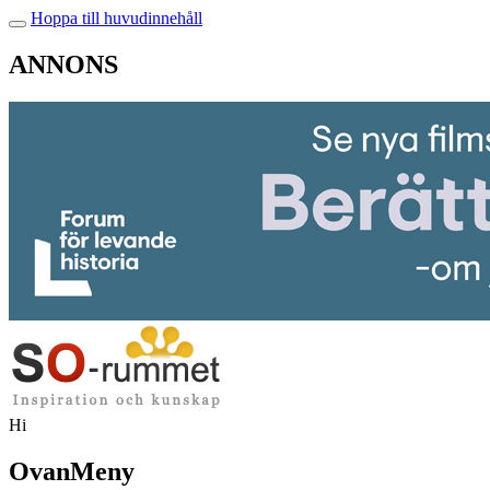
Hoppa till huvudinnehåll
ANNONS
Hi
OvanMeny