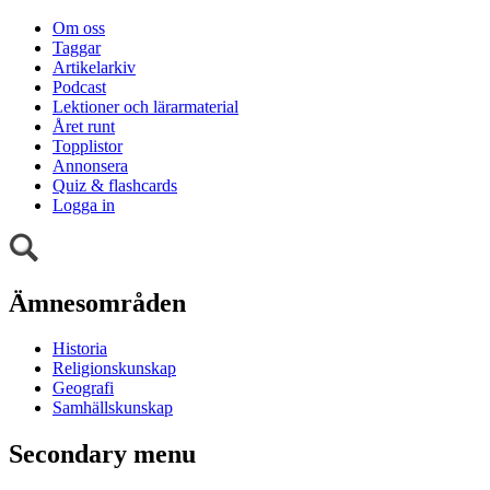
Om oss
Taggar
Artikelarkiv
Podcast
Lektioner och lärarmaterial
Året runt
Topplistor
Annonsera
Quiz & flashcards
Logga in
Ämnesområden
Historia
Religionskunskap
Geografi
Samhällskunskap
Secondary menu