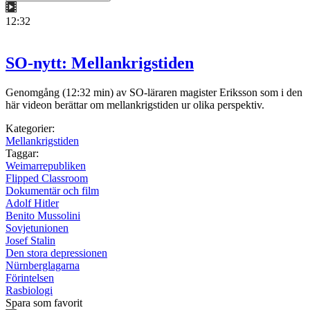
12:32
SO-nytt: Mellankrigstiden
Genomgång (12:32 min) av SO-läraren magister Eriksson som i den
här videon berättar om mellankrigstiden ur olika perspektiv.
Kategorier:
Mellankrigstiden
Taggar:
Weimarrepubliken
Flipped Classroom
Dokumentär och film
Adolf Hitler
Benito Mussolini
Sovjetunionen
Josef Stalin
Den stora depressionen
Nürnberglagarna
Förintelsen
Rasbiologi
Spara som favorit