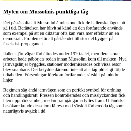
Myten om Mussolinis punktliga tåg
Det påstås ofta att Mussolini åtminstone fick de italienska tågen att
gå i tid. Berättelsen har blivit så känd att den fortfarande används
som exempel på att en diktatur ofta kan vara mer effektiv än en
demokrati. Problemet är att påståendet till stor del bygger på
fascistisk propaganda.
Italiens järnvägar förbättrades under 1920-talet, men flera stora
arbeten hade påbörjats redan innan Mussolini kom till makten. Nya
järnvägslinjer byggdes, stationer moderniserades och vissa resor
blev snabbare. Det betydde däremot inte att alla tåg plötsligt följde
tidtabellen. Förseningar förekom fortfarande, särskilt på mindre
linjer.
Regimen såg ändå järnvägen som en perfekt symbol för ordning
och handlingskraft. Pressen kontrollerades och misslyckanden fick
liten uppmärksamhet, medan framgångarna lyftes fram. Utländska
besökare kunde dessutom få resa med särskilt förberedda tåg som
naturligtvis avgick i tid.