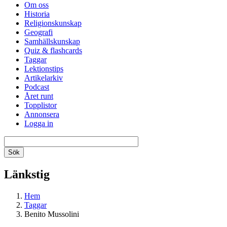
Om oss
Historia
Religionskunskap
Geografi
Samhällskunskap
Quiz & flashcards
Taggar
Lektionstips
Artikelarkiv
Podcast
Året runt
Topplistor
Annonsera
Logga in
Länkstig
Hem
Taggar
Benito Mussolini