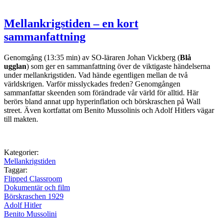
Mellankrigstiden – en kort
sammanfattning
Genomgång (13:35 min) av SO-läraren Johan Vickberg (
Blå
ugglan
) som ger en sammanfattning över de viktigaste händelserna
under mellankrigstiden. Vad hände egentligen mellan de två
världskrigen. Varför misslyckades freden? Genomgången
sammanfattar skeenden som förändrade vår värld för alltid. Här
berörs bland annat upp hyperinflation och börskraschen på Wall
street. Även kortfattat om Benito Mussolinis och Adolf Hitlers vägar
till makten.
Kategorier:
Mellankrigstiden
Taggar:
Flipped Classroom
Dokumentär och film
Börskraschen 1929
Adolf Hitler
Benito Mussolini