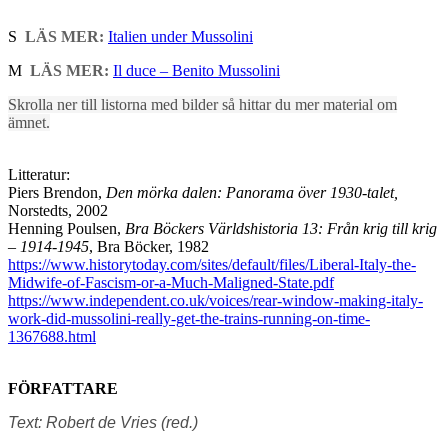
S
LÄS MER:
Italien under Mussolini
M
LÄS MER:
Il duce – Benito Mussolini
Skrolla ner till listorna med bilder så hittar du mer material om
ämnet.
Litteratur:
Piers Brendon,
Den mörka dalen: Panorama över 1930-talet,
Norstedts, 2002
Henning Poulsen,
Bra Böckers Världshistoria 13: Från krig till krig
– 1914-1945
, Bra Böcker, 1982
https://www.historytoday.com/sites/default/files/Liberal-Italy-the-
Midwife-of-Fascism-or-a-Much-Maligned-State.pdf
https://www.independent.co.uk/voices/rear-window-making-italy-
work-did-mussolini-really-get-the-trains-running-on-time-
1367688.html
FÖRFATTARE
Text: Robert de Vries (red.)