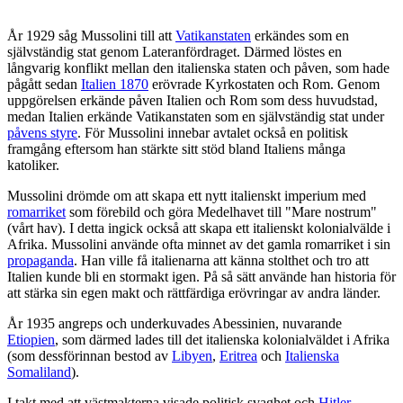
År 1929 såg Mussolini till att
Vatikanstaten
erkändes som en
självständig stat genom Lateranfördraget. Därmed löstes en
långvarig konflikt mellan den italienska staten och påven, som hade
pågått sedan
Italien 1870
erövrade Kyrkostaten och Rom. Genom
uppgörelsen erkände påven Italien och Rom som dess huvudstad,
medan Italien erkände Vatikanstaten som en självständig stat under
påvens styre
. För Mussolini innebar avtalet också en politisk
framgång eftersom han stärkte sitt stöd bland Italiens många
katoliker.
Mussolini drömde om att skapa ett nytt italienskt imperium med
romarriket
som förebild och göra Medelhavet till "Mare nostrum"
(vårt hav). I detta ingick också att skapa ett italienskt kolonialvälde i
Afrika. Mussolini använde ofta minnet av det gamla romarriket i sin
propaganda
. Han ville få italienarna att känna stolthet och tro att
Italien kunde bli en stormakt igen. På så sätt använde han historia för
att stärka sin egen makt och rättfärdiga erövringar av andra länder.
År 1935 angreps och underkuvades Abessinien, nuvarande
Etiopien
, som därmed lades till det italienska kolonialväldet i Afrika
(som dessförinnan bestod av
Libyen
,
Eritrea
och
Italienska
Somaliland
).
I takt med att västmakterna visade politisk svaghet och
Hitler