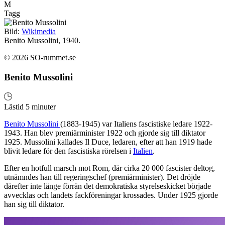
M
Tagg
Bild:
Wikimedia
Benito Mussolini, 1940.
© 2026 SO-rummet.se
Benito Mussolini
Lästid 5 minuter
Benito Mussolini
(1883-1945) var Italiens fascistiske ledare 1922-
1943. Han blev premiärminister 1922 och gjorde sig till diktator
1925. Mussolini kallades Il Duce, ledaren, efter att han 1919 hade
blivit ledare för den fascistiska rörelsen i
Italien
.
Efter en hotfull marsch mot Rom, där cirka 20 000 fascister deltog,
utnämndes han till regeringschef (premiärminister). Det dröjde
därefter inte länge förrän det demokratiska styrelseskicket började
avvecklas och landets fackföreningar krossades. Under 1925 gjorde
han sig till diktator.