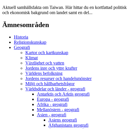
Aktuell samhällsfakta om Taiwan. Här hittar du en kortfattad politisk
och ekonomisk bakgrund om landet samt en del...
Ämnesområden
Historia
Religionskunskap
Geografi
Kartor och kartkunskap
Klimat
Växtlighet och vatten
Jordens inre och yttre krafter
Världens befolkning
Jordens resurser och handelsmönster
Miljö och hållbarhetsfrågor
Världsdelar och länder - geografi
Antarktis och Arktis geografi
Europa - geografi
Afrika - geografi
Mellanöstern - geografi
Asien - geografi
Asiens geografi
Afghanistans geografi