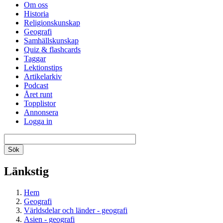
Om oss
Historia
Religionskunskap
Geografi
Samhällskunskap
Quiz & flashcards
Taggar
Lektionstips
Artikelarkiv
Podcast
Året runt
Topplistor
Annonsera
Logga in
Länkstig
Hem
Geografi
Världsdelar och länder - geografi
Asien - geografi