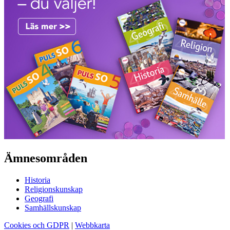
Ämnesområden
Historia
Religionskunskap
Geografi
Samhällskunskap
Cookies och GDPR
|
Webbkarta