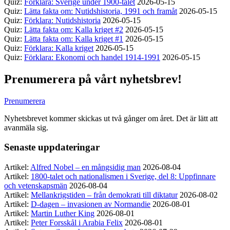
Quiz:
Förklara: Sverige under 1900-talet
2026-05-15
Quiz:
Lätta fakta om: Nutidshistoria, 1991 och framåt
2026-05-15
Quiz:
Förklara: Nutidshistoria
2026-05-15
Quiz:
Lätta fakta om: Kalla kriget #2
2026-05-15
Quiz:
Lätta fakta om: Kalla kriget #1
2026-05-15
Quiz:
Förklara: Kalla kriget
2026-05-15
Quiz:
Förklara: Ekonomi och handel 1914-1991
2026-05-15
Prenumerera på vårt nyhetsbrev!
Prenumerera
Nyhetsbrevet kommer skickas ut två gånger om året. Det är lätt att
avanmäla sig.
Senaste uppdateringar
Artikel:
Alfred Nobel – en mångsidig man
2026-08-04
Artikel:
1800-talet och nationalismen i Sverige, del 8: Uppfinnare
och vetenskapsmän
2026-08-04
Artikel:
Mellankrigstiden – från demokrati till diktatur
2026-08-02
Artikel:
D-dagen – invasionen av Normandie
2026-08-01
Artikel:
Martin Luther King
2026-08-01
Artikel:
Peter Forsskål i Arabia Felix
2026-08-01