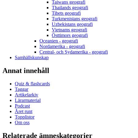
Taiwans geografi
Thailands geografi
Tibets geografi
Turkmenistans geografi
Uzbekistans geografi
Vietnams geografi
Östtimors geografi
Oceanien - geografi
Nordamerika - geografi
Central- och Sydamerika - geografi
Samhällskunskap
Annat innehåll
Quiz & flashcards
Taggar
Artikelarkiv
Lärarmaterial
Podcast
Året runt
Topplistor
Om oss
Relaterade ämneskategorier