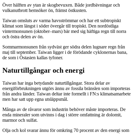
Över hälften av ytan är skogbevuxen. Både jordbävningar och
vulkanutbrott hemsöker ön, främst östkusten.
Taiwan omsluts av varma havsströmmar och har ett subtropiskt
klimat som längst i söder övergår till tropiskt. Den nordöstliga
vintermonsunen (oktober–mars) bär med sig häftiga regn till norra
och östra delen av ön.
Sommarmonsunen från sydväst ger södra delen lugnare regn från
maj till september. Taiwan ligger i de förödande cyklonernas bana,
de som i Östasien kallas tyfoner.
Naturtillgångar och energi
Taiwan har inga betydande naturtillgångar. Stora delar av
energiförbrukningen utgörs ännu av fossila bränslen som importeras
från andra länder. Taiwan deltar inte formellt i FN:s klimatsamarbete
men har satt upp egna utsläppsmål.
Många av de råvaror som industrin behöver måste importeras. De
enda mineraler som utvinns i dag i större omfattning är dolomit,
marmor och sulfat.
Olja och kol svarar ännu för omkring 70 procent av den energi som