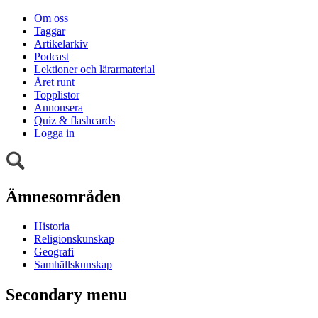
Om oss
Taggar
Artikelarkiv
Podcast
Lektioner och lärarmaterial
Året runt
Topplistor
Annonsera
Quiz & flashcards
Logga in
Ämnesområden
Historia
Religionskunskap
Geografi
Samhällskunskap
Secondary menu