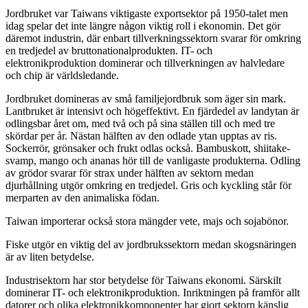
Jordbruket var Taiwans viktigaste exportsektor på 1950-talet men
idag spelar det inte längre någon viktig roll i ekonomin. Det gör
däremot industrin, där enbart tillverkningssektorn svarar för omkring
en tredjedel av bruttonationalprodukten. IT- och
elektronikproduktion dominerar och tillverkningen av halvledare
och chip är världsledande.
Jordbruket domineras av små familjejordbruk som äger sin mark.
Lantbruket är intensivt och högeffektivt. En fjärdedel av landytan är
odlingsbar året om, med två och på sina ställen till och med tre
skördar per år. Nästan hälften av den odlade ytan upptas av ris.
Sockerrör, grönsaker och frukt odlas också. Bambuskott, shiitake-
svamp, mango och ananas hör till de vanligaste produkterna. Odling
av grödor svarar för strax under hälften av sektorn medan
djurhållning utgör omkring en tredjedel. Gris och kyckling står för
merparten av den animaliska födan.
Taiwan importerar också stora mängder vete, majs och sojabönor.
Fiske utgör en viktig del av jordbrukssektorn medan skogsnäringen
är av liten betydelse.
Industrisektorn har stor betydelse för Taiwans ekonomi. Särskilt
dominerar IT- och elektronikproduktion. Inriktningen på framför allt
datorer och olika elektronikkomponenter har gjort sektorn känslig