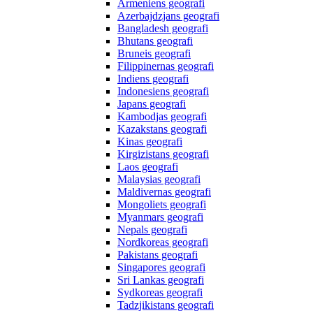
Armeniens geografi
Azerbajdzjans geografi
Bangladesh geografi
Bhutans geografi
Bruneis geografi
Filippinernas geografi
Indiens geografi
Indonesiens geografi
Japans geografi
Kambodjas geografi
Kazakstans geografi
Kinas geografi
Kirgizistans geografi
Laos geografi
Malaysias geografi
Maldivernas geografi
Mongoliets geografi
Myanmars geografi
Nepals geografi
Nordkoreas geografi
Pakistans geografi
Singapores geografi
Sri Lankas geografi
Sydkoreas geografi
Tadzjikistans geografi