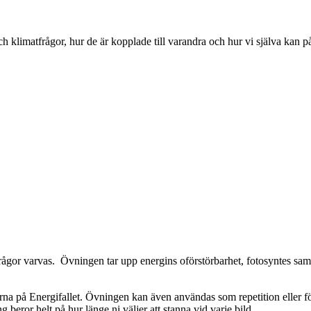
h klimatfrågor, hur de är kopplade till varandra och hur vi själva kan p
sfrågor varvas. Övningen tar upp energins oförstörbarhet, fotosyntes sa
rna på Energifallet. Övningen kan även användas som repetition eller fö
 beror helt på hur länge ni väljer att stanna vid varje bild.