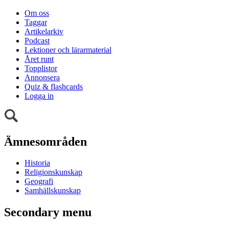
Om oss
Taggar
Artikelarkiv
Podcast
Lektioner och lärarmaterial
Året runt
Topplistor
Annonsera
Quiz & flashcards
Logga in
Ämnesområden
Historia
Religionskunskap
Geografi
Samhällskunskap
Secondary menu