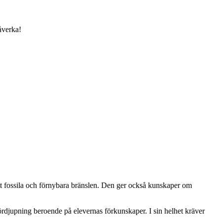
åverka!
mt fossila och förnybara bränslen. Den ger också kunskaper om
rdjupning beroende på elevernas förkunskaper. I sin helhet kräver