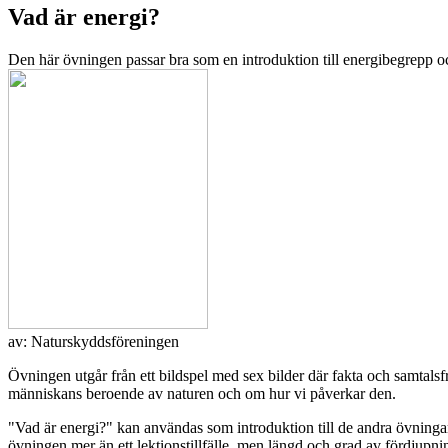
Vad är energi?
Den här övningen passar bra som en introduktion till energibegrepp oc
av:
Naturskyddsföreningen
Övningen utgår från ett bildspel med sex bilder där fakta och samtal
människans beroende av naturen och om hur vi påverkar den.
"Vad är energi?" kan användas som introduktion till de andra övninga
övningen mer än ett lektionstillfälle, men längd och grad av fördjupning