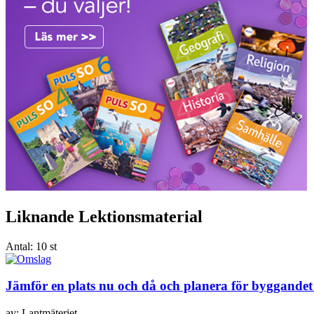
Liknande Lektionsmaterial
Antal:
10 st
Jämför en plats nu och då och planera för byggandet
av: Lantmäteriet