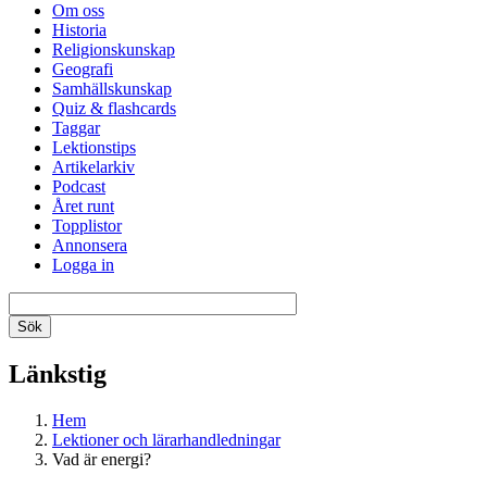
Om oss
Historia
Religionskunskap
Geografi
Samhällskunskap
Quiz & flashcards
Taggar
Lektionstips
Artikelarkiv
Podcast
Året runt
Topplistor
Annonsera
Logga in
Länkstig
Hem
Lektioner och lärarhandledningar
Vad är energi?