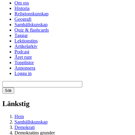
Om oss
Historia
Religionskunskap
Geografi
Samhällskunskap
Quiz & flashcards
Taggar
Lektionstips
Artikelarkiv
Podcast
Året runt
Topplistor
Annonsera
Logga in
Länkstig
Hem
Samhällskunskap
Demokrati
Demokratins grunder