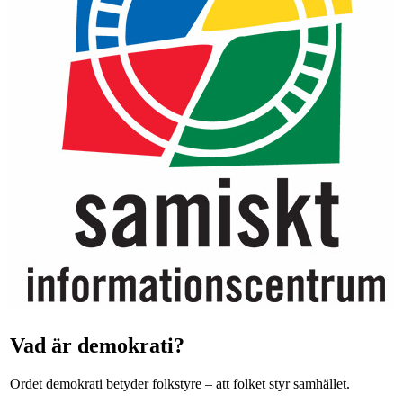
Vad är demokrati?
Ordet demokrati betyder folkstyre – att folket styr samhället.