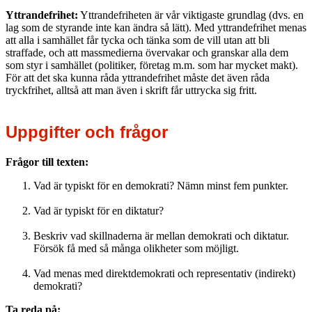
Yttrandefrihet:
Yttrandefriheten är vår viktigaste grundlag (dvs. en
lag som de styrande inte kan ändra så lätt). Med yttrandefrihet menas
att alla i samhället får tycka och tänka som de vill utan att bli
straffade, och att massmedierna övervakar och granskar alla dem
som styr i samhället (politiker, företag m.m. som har mycket makt).
För att det ska kunna råda yttrandefrihet måste det även råda
tryckfrihet, alltså att man även i skrift får uttrycka sig fritt.
Uppgifter och frågor
Frågor till texten:
Vad är typiskt för en demokrati? Nämn minst fem punkter.
Vad är typiskt för en diktatur?
Beskriv vad skillnaderna är mellan demokrati och diktatur.
Försök få med så många olikheter som möjligt.
Vad menas med direktdemokrati och representativ (indirekt)
demokrati?
Ta reda på: