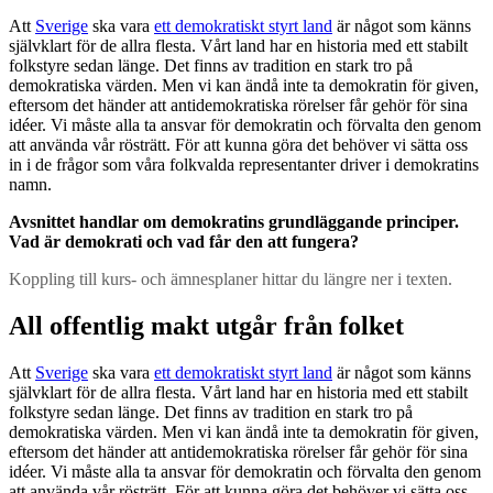
Att
Sverige
ska vara
ett demokratiskt styrt land
är något som känns
självklart för de allra flesta. Vårt land har en historia med ett stabilt
folkstyre sedan länge. Det finns av tradition en stark tro på
demokratiska värden. Men vi kan ändå inte ta demokratin för given,
eftersom det händer att antidemokratiska rörelser får gehör för sina
idéer. Vi måste alla ta ansvar för demokratin och förvalta den genom
att använda vår rösträtt. För att kunna göra det behöver vi sätta oss
in i de frågor som våra folkvalda representanter driver i demokratins
namn.
Avsnittet handlar om demokratins grundläggande principer.
Vad är demokrati och vad får den att fungera?
Koppling till kurs- och ämnesplaner hittar du längre ner i texten.
All offentlig makt utgår från folket
Att
Sverige
ska vara
ett demokratiskt styrt land
är något som känns
självklart för de allra flesta. Vårt land har en historia med ett stabilt
folkstyre sedan länge. Det finns av tradition en stark tro på
demokratiska värden. Men vi kan ändå inte ta demokratin för given,
eftersom det händer att antidemokratiska rörelser får gehör för sina
idéer. Vi måste alla ta ansvar för demokratin och förvalta den genom
att använda vår rösträtt. För att kunna göra det behöver vi sätta oss