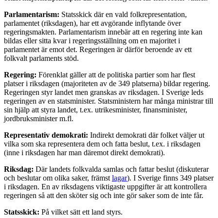
Parlamentarism:
Statsskick där en vald folkrepresentation,
parlamentet (riksdagen), har ett avgörande inflytande över
regeringsmakten. Parlamentarism innebär att en regering inte kan
bildas eller sitta kvar i regeringsställning om en majoritet i
parlamentet är emot det. Regeringen är därför beroende av ett
folkvalt parlaments stöd.
Regering:
Förenklat gäller att de politiska partier som har flest
platser i riksdagen (majoriteten av de 349 platserna) bildar regering.
Regeringen styr landet men granskas av riksdagen. I Sverige leds
regeringen av en statsminister. Statsministern har många ministrar till
sin hjälp att styra landet, t.ex. utrikesminister, finansminister,
jordbruksminister m.fl.
Representativ demokrati:
Indirekt demokrati där folket väljer ut
vilka som ska representera dem och fatta beslut, t.ex. i riksdagen
(inne i riksdagen har man däremot direkt demokrati).
Riksdag:
Där landets folkvalda samlas och fattar beslut (diskuterar
och beslutar om olika saker, främst
lagar
). I Sverige finns 349 platser
i riksdagen. En av riksdagens viktigaste uppgifter är att kontrollera
regeringen så att den sköter sig och inte gör saker som de inte får.
Statsskick:
På vilket sätt ett land styrs.