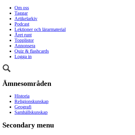
Om oss
Taggar
Artikelarkiv
Podcast
Lektioner och lärarmaterial
Året runt
Topplistor
Annonsera
Quiz & flashcards
Logga in
Ämnesområden
Historia
Religionskunskap
Geografi
Samhällskunskap
Secondary menu