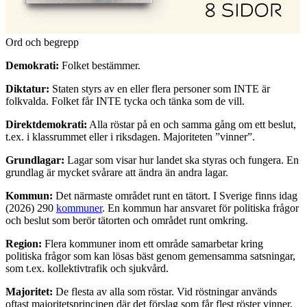
Ord och begrepp
Demokrati:
Folket bestämmer.
Diktatur:
Staten styrs av en eller flera personer som INTE är
folkvalda. Folket får INTE tycka och tänka som de vill.
Direktdemokrati:
Alla röstar på en och samma gång om ett beslut,
t.ex. i klassrummet eller i riksdagen. Majoriteten ”vinner”.
Grundlagar:
Lagar som visar hur landet ska styras och fungera. En
grundlag är mycket svårare att ändra än andra lagar.
Kommun:
Det närmaste området runt en tätort. I Sverige finns idag
(2026) 290
kommuner
. En kommun har ansvaret för politiska frågor
och beslut som berör tätorten och området runt omkring.
Region:
Flera kommuner inom ett område samarbetar kring
politiska frågor som kan lösas bäst genom gemensamma satsningar,
som t.ex. kollektivtrafik och sjukvård.
Majoritet:
De flesta av alla som röstar. Vid röstningar används
oftast majoritetsprincipen där det förslag som får flest röster vinner.