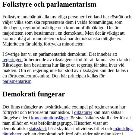
Folkstyre och parlamentarism
Folkstyre innebär att alla myndiga personer i ett land har rösträtt och
väljer vilka som ska representera dem i valda församlingar, som
riksdagen, regionfullmäktige och kommunfullmäktige. Det är
majoriteten som bestämmer i en demokrati. Men det är viktigt att
komma ihåg att minoriteten också har demokratiska rättigheter.
Majoriteten får aldrig förtrycka minoriteten.
I Sverige har vi en parlamentarisk demokrati. Det innebär att
regeringen
är beroende av riksdagens stöd för att kunna styra landet.
Riksdagen kan bestämma hur länge en regering får sitta kvar vid
makten. Om en regering inte har stöd av riksdagen kan den fällas i
en förtroendeomröstning. Den här principen kallas för
parlamentarism
.
Demokrati fungerar
Det finns mängder av avskräckande exempel på regimer som har
förtryckt och terroriserat människor. I
diktaturer
kan man sättas i
fängelse eller i
koncentrationsläger
för sina åsikters skull eller för att
man tillhör en viss befolkningsgrupp. Historien visar att
demokratiska
statsskick
bäst skyddar individens frihet och
mänskliga
rättigheter
, och att demokrati och fred ofta råder när människor i