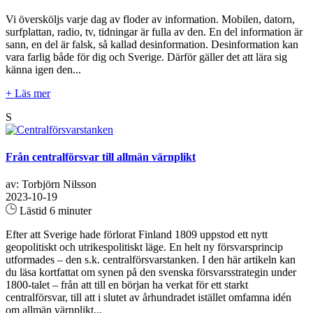
Vi översköljs varje dag av floder av information. Mobilen, datorn,
surfplattan, radio, tv, tidningar är fulla av den. En del information är
sann, en del är falsk, så kallad desinformation. Desinformation kan
vara farlig både för dig och Sverige. Därför gäller det att lära sig
känna igen den...
+ Läs mer
S
Från centralförsvar till allmän värnplikt
av: Torbjörn Nilsson
2023-10-19
Lästid 6 minuter
Efter att Sverige hade förlorat Finland 1809 uppstod ett nytt
geopolitiskt och utrikespolitiskt läge. En helt ny försvarsprincip
utformades – den s.k. centralförsvarstanken. I den här artikeln kan
du läsa kortfattat om synen på den svenska försvarsstrategin under
1800-talet – från att till en början ha verkat för ett starkt
centralförsvar, till att i slutet av århundradet istället omfamna idén
om allmän värnplikt...