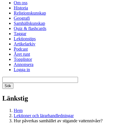
Om oss
Historia
Religionskunskap
Geografi
Samhällskunskap
Quiz & flashcards
Taggar
Lektionstips
Artikelarkiv
Podcast
Året runt
Topplistor
Annonsera
Logga in
Länkstig
Hem
Lektioner och lärarhandledningar
Hur påverkas samhället av stigande vattennivåer?