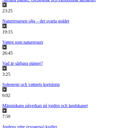
23:25
Naturresursen olja – det svarta guldet
19:15
Vatten som naturresurs
26:45
Vad är sårbara platser?
3:25
Solenergi och vattnets kretslopp
6:02
Människans påverkan på jorden och landskapet
7:59
Jordens yttre (exogena) krafter