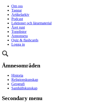
Om oss
Taggar
Artikelarkiv
Podcast
Lektioner och lärarmaterial
Året runt
Topplistor
Annonsera
Quiz & flashcards
Logga in
Ämnesområden
Historia
Religionskunskap
Geografi
Samhällskunskap
Secondary menu