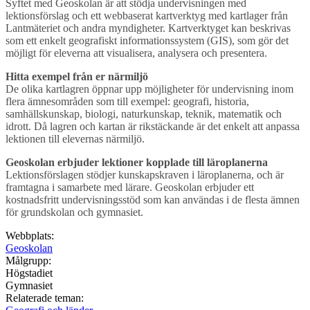
Syftet med Geoskolan är att stödja undervisningen med
lektionsförslag och ett webbaserat kartverktyg med kartlager från
Lantmäteriet och andra myndigheter. Kartverktyget kan beskrivas
som ett enkelt geografiskt informationssystem (GIS), som gör det
möjligt för eleverna att visualisera, analysera och presentera.
Hitta exempel från er närmiljö
De olika kartlagren öppnar upp möjligheter för undervisning inom
flera ämnesområden som till exempel: geografi, historia,
samhällskunskap, biologi, naturkunskap, teknik, matematik och
idrott. Då lagren och kartan är rikstäckande är det enkelt att anpassa
lektionen till elevernas närmiljö.
Geoskolan erbjuder lektioner kopplade till läroplanerna
Lektionsförslagen stödjer kunskapskraven i läroplanerna, och är
framtagna i samarbete med lärare. Geoskolan erbjuder ett
kostnadsfritt undervisningsstöd som kan användas i de flesta ämnen
för grundskolan och gymnasiet.
Webbplats:
Geoskolan
Målgrupp:
Högstadiet
Gymnasiet
Relaterade teman: