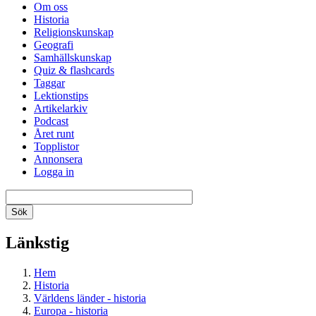
Om oss
Historia
Religionskunskap
Geografi
Samhällskunskap
Quiz & flashcards
Taggar
Lektionstips
Artikelarkiv
Podcast
Året runt
Topplistor
Annonsera
Logga in
Länkstig
Hem
Historia
Världens länder - historia
Europa - historia