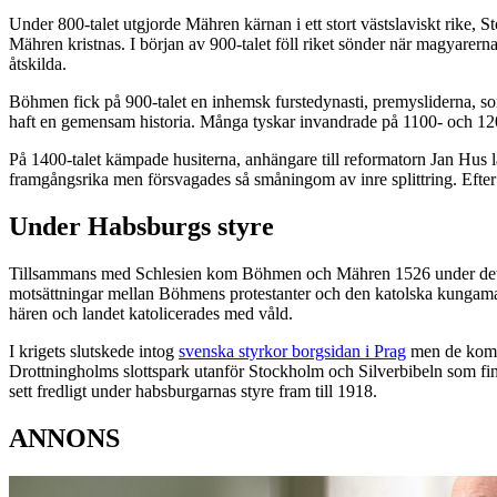
Under 800-talet utgjorde Mähren kärnan i ett stort västslaviskt rike
Mähren kristnas. I början av 900-talet föll riket sönder när magyarern
åtskilda.
Böhmen fick på 900-talet en inhemsk furstedynasti, premysliderna, so
haft en gemensam historia. Många tyskar invandrade på 1100- och 120
På 1400-talet kämpade husiterna, anhängare till reformatorn Jan Hus l
framgångsrika men försvagades så småningom av inre splittring. Efter
Under Habsburgs styre
Tillsammans med Schlesien kom Böhmen och Mähren 1526 under de
motsättningar mellan Böhmens protestanter och den katolska kungama
hären och landet katolicerades med våld.
I krigets slutskede intog
svenska styrkor borgsidan i Prag
men de kom al
Drottningholms slottspark utanför Stockholm och Silverbibeln som finns 
sett fredligt under habsburgarnas styre fram till 1918.
ANNONS