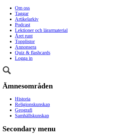
Om oss
Taggar
Artikelarkiv
Podcast
Lektioner och lärarmaterial
Året runt
Topplistor
Annonsera
Quiz & flashcards
Logga in
Ämnesområden
Historia
Religionskunskap
Geografi
Samhällskunskap
Secondary menu