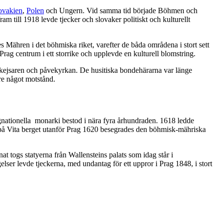
ovakien
,
Polen
och Ungern. Vid samma tid började Böhmen och
m till 1918 levde tjecker och slovaker politiskt och kulturellt
Mähren i det böhmiska riket, varefter de båda områdena i stort sett
g centrum i ett storrike och upplevde en kulturell blomstring.
e kejsaren och påvekyrkan. De husitiska bondehärarna var länge
re något motstånd.
nationella monarki bestod i nära fyra århundraden. 1618 ledde
t på Vita berget utanför Prag 1620 besegrades den böhmisk-mähriska
t togs statyerna från Wallensteins palats som idag står i
elser levde tjeckerna, med undantag för ett uppror i Prag 1848, i stort