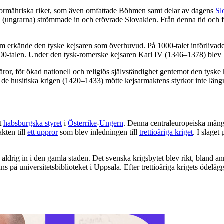
, Stormähriska riket, som även omfattade Böhmen samt delar av dagens
Sl
a (ungrarna) strömmade in och erövrade Slovakien. Från denna tid och fra
m erkände den tyske kejsaren som överhuvud. På 1000-talet införlivades 
0-talen. Under den tysk-romerske kejsaren Karl IV (1346–1378) blev Pra
äror, för ökad nationell och religiös självständighet gentemot den tysk
 de husitiska krigen (1420–1433) mötte kejsarmaktens styrkor inte läng
t
habsburgska styret
i
Österrike
-
Ungern
. Denna centraleuropeiska mång
kten till
ett uppror
som blev inledningen till
trettioåriga kriget
. I slage
drig in i den gamla staden. Det svenska krigsbytet blev rikt, bland anna
på universitetsbiblioteket i Uppsala. Efter trettioåriga krigets ödelägg