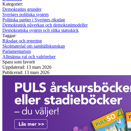
Kategorier:
Demokratins grunder
Sveriges politiska system
Politiska partier i Sveriges riksdag
Demokratisk påverkan och demokratimodeller
Demokratiska system och olika statsskick
Taggar:
Riksdag och regering
Skolmaterial om samhällskunskap
Parlamentarism
Allmänna val och valrörelser
Spara som favorit
Uppdaterad: 13 mars 2026
Publicerad: 13 mars 2026