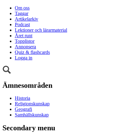
Om oss
Taggar
Artikelarkiv
Podcast
Lektioner och lärarmaterial
Året runt
Topplistor
Annonsera
Quiz & flashcards
Logga in
Ämnesområden
Historia
Religionskunskap
Geografi
Samhällskunskap
Secondary menu