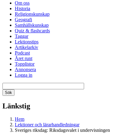
Om oss
Historia
Religionskunskap
Geografi
Samhällskunskap
Quiz & flashcards
Taggar
Lektionstips
Artikelarkiv
Podcast
Året runt
Topplistor
Annonsera
Logga in
Länkstig
Hem
Lektioner och lärarhandledningar
Sveriges riksdag: Riksdagsvalet i undervisningen