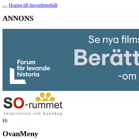
Hoppa till huvudinnehåll
ANNONS
Hi
OvanMeny