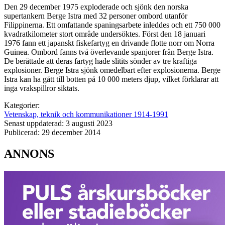
Den 29 december 1975 exploderade och sjönk den norska
supertankern Berge Istra med 32 personer ombord utanför
Filippinerna. Ett omfattande spaningsarbete inleddes och ett 750 000
kvadratkilometer stort område undersöktes. Först den 18 januari
1976 fann ett japanskt fiskefartyg en drivande flotte norr om Norra
Guinea. Ombord fanns två överlevande spanjorer från Berge Istra.
De berättade att deras fartyg hade slitits sönder av tre kraftiga
explosioner. Berge Istra sjönk omedelbart efter explosionerna. Berge
Istra kan ha gått till botten på 10 000 meters djup, vilket förklarar att
inga vrakspillror siktats.
Kategorier:
Vetenskap, teknik och kommunikationer 1914-1991
Senast uppdaterad: 3 augusti 2023
Publicerad: 29 december 2014
ANNONS