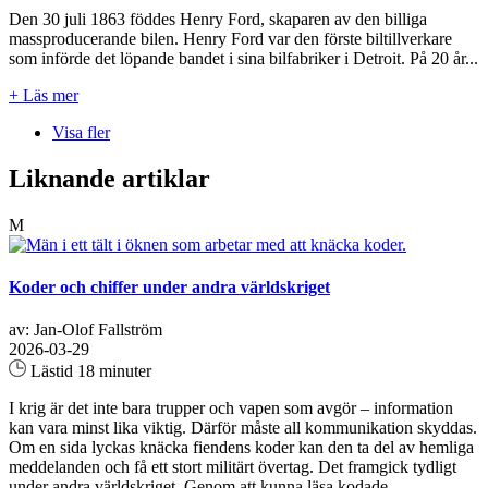
Den 30 juli 1863 föddes Henry Ford, skaparen av den billiga
massproducerande bilen. Henry Ford var den förste biltillverkare
som införde det löpande bandet i sina bilfabriker i Detroit. På 20 år...
+ Läs mer
Visa fler
Liknande artiklar
M
Koder och chiffer under andra världskriget
av: Jan-Olof Fallström
2026-03-29
Lästid 18 minuter
I krig är det inte bara trupper och vapen som avgör – information
kan vara minst lika viktig. Därför måste all kommunikation skyddas.
Om en sida lyckas knäcka fiendens koder kan den ta del av hemliga
meddelanden och få ett stort militärt övertag. Det framgick tydligt
under andra världskriget. Genom att kunna läsa kodade