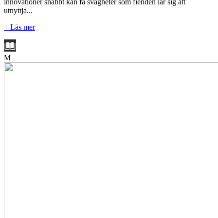
innovationer snabbt kan få svagheter som fienden lär sig att
utnyttja...
+ Läs mer
M