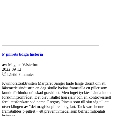
P-pillrets tidiga historia
av: Magnus Västerbro
2022-09-12
Lästid 7 minuter
Kvinnorättsaktivisten Margaret Sanger hade länge drömt om att
läkemedelsindustrin en dag skulle lyckas framställa ett piller som
kunde förhindra oönskad graviditet. Men inget tycktes hända inom
forskningsområdet. Det blev istället hon själv och en kontroversiell
fertilitetsforskare vid namn Gregory Pincus som till slut såg till att
utvecklingen av "det magiska pillret" tog fart. Tack vare henne
framställdes p-pillret – ett preventivmedel som befriat miljontals
kvinnor...