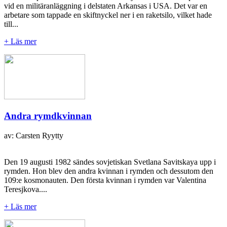
vid en militäranläggning i delstaten Arkansas i USA. Det var en
arbetare som tappade en skiftnyckel ner i en raketsilo, vilket hade
till...
+ Läs mer
Andra rymdkvinnan
av: Carsten Ryytty
Den 19 augusti 1982 sändes sovjetiskan Svetlana Savitskaya upp i
rymden. Hon blev den andra kvinnan i rymden och dessutom den
109:e kosmonauten. Den första kvinnan i rymden var Valentina
Teresjkova....
+ Läs mer