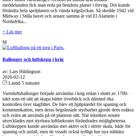
meddelanden fick man reda på fiendens planer i förväg. Det kunde
förändra hela spelplanen och vända krigslyckan. Så skedde 1942 vid
Midway i Stilla havet och senare samma år vid El Alamein i
Nordafrika...
+ Läs mer
M
Ballonger och luftskepp i krig
av: Lars Hildingson
2026-02-12
Lästid 5 minuter
Varmluftsballonger började användas i krig redan i slutet av 1700-
talet som ett sätt att skapa bättre överblick och därmed öka
kontrollen över slagfältet. De blev ett hjälpmedel för spaning och
kommunikation, men deras begränsade styrbarhet gjorde dem osäkra
och svåra att använda på ett planerat sätt. När tekniken senare
utvecklades mot styrbara luftfarkoster förändrades möjligheterna.
Luftskeppen kunde användas mer aktivt och i större skala, både för
spaning och anfall, men de visade också tydligt hur nya militära