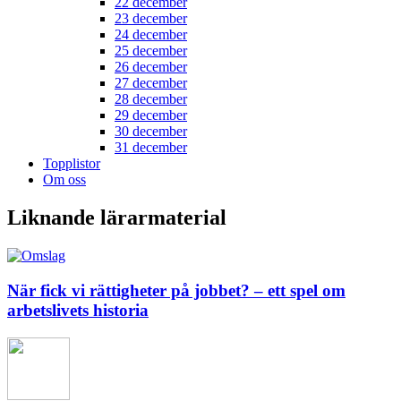
22 december
23 december
24 december
25 december
26 december
27 december
28 december
29 december
30 december
31 december
Topplistor
Om oss
Liknande lärarmaterial
När fick vi rättigheter på jobbet? – ett spel om
arbetslivets historia