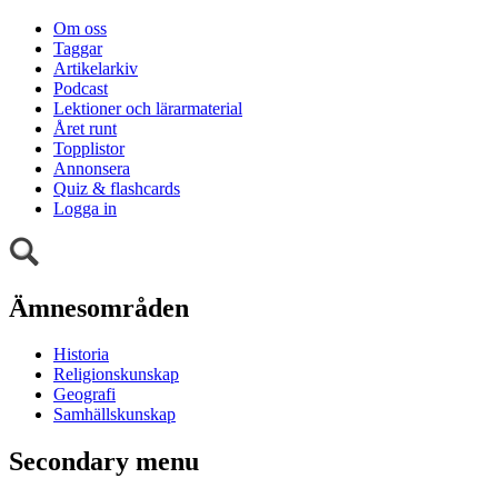
Om oss
Taggar
Artikelarkiv
Podcast
Lektioner och lärarmaterial
Året runt
Topplistor
Annonsera
Quiz & flashcards
Logga in
Ämnesområden
Historia
Religionskunskap
Geografi
Samhällskunskap
Secondary menu