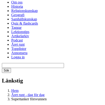
Om oss
Historia
Religionskunskap
Geografi
Samhällskunskap
Quiz & flashcards
Taggar
Lektionstips
Artikelarkiv
Podcast
Året runt
Topplistor
Annonsera
Logga in
Länkstig
Hem
Året runt - dag för dag
Supertanker försvunnen