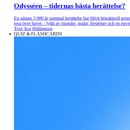
Odysséen – tidernas bästa berättelse?
En nästan 3 000 år gammal berättelse har blivit högaktuell g
resa över havet – fylld av monster, gudar, frestelser och en envi
Text: Kaj Hildingson
QUIZ & FLASHCARDS