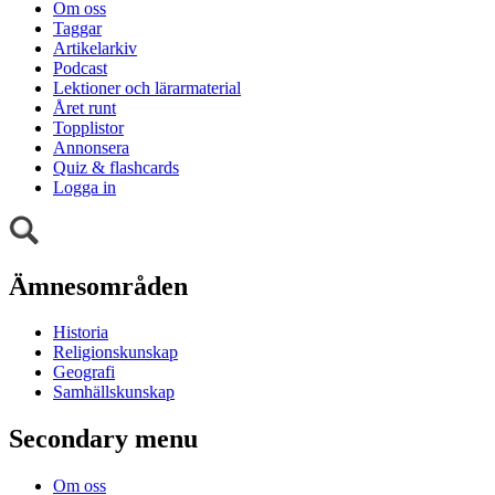
Om oss
Taggar
Artikelarkiv
Podcast
Lektioner och lärarmaterial
Året runt
Topplistor
Annonsera
Quiz & flashcards
Logga in
Ämnesområden
Historia
Religionskunskap
Geografi
Samhällskunskap
Secondary menu
Om oss