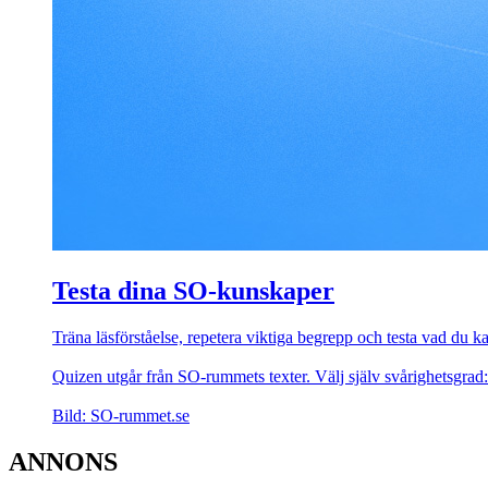
Testa dina SO-kunskaper
Träna läsförståelse, repetera viktiga begrepp och testa vad du
Quizen utgår från SO-rummets texter. Välj själv svårighetsgrad: 
Bild: SO-rummet.se
ANNONS