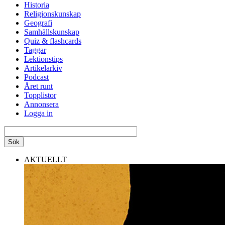
Historia
Religionskunskap
Geografi
Samhällskunskap
Quiz & flashcards
Taggar
Lektionstips
Artikelarkiv
Podcast
Året runt
Topplistor
Annonsera
Logga in
AKTUELLT