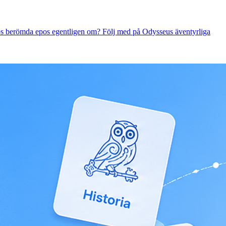
os berömda epos egentligen om? Följ med på Odysseus äventyrliga