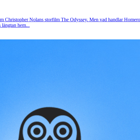
enom Christopher Nolans storfilm The Odyssey. Men vad handlar Homer
s längtan hem...