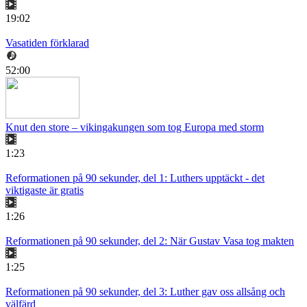
19:02
Vasatiden förklarad
52:00
Knut den store – vikingakungen som tog Europa med storm
1:23
Reformationen på 90 sekunder, del 1: Luthers upptäckt - det
viktigaste är gratis
1:26
Reformationen på 90 sekunder, del 2: När Gustav Vasa tog makten
1:25
Reformationen på 90 sekunder, del 3: Luther gav oss allsång och
välfärd