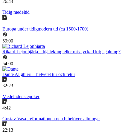
26:43
Tidig medeltid
Europa under tidigmodern tid (ca 1500-1700)
59:00
Rikard Lejonhjärta – hjältekung eller misslyckad krigsgalning?
54:00
Dante Alighieri – helvetet tur och retur
32:23
Medeltidens epoker
4:42
Gustav Vasa, reformationen och bibelöversättningar
22:13