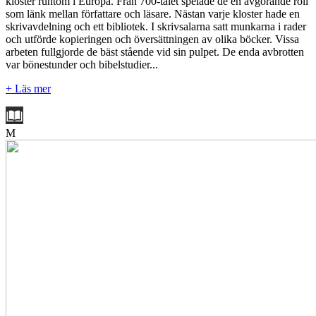
kloster runtom i Europa. Från 700-talet spelade de en avgörande roll
som länk mellan författare och läsare. Nästan varje kloster hade en
skrivavdelning och ett bibliotek. I skrivsalarna satt munkarna i rader
och utförde kopieringen och översättningen av olika böcker. Vissa
arbeten fullgjorde de bäst stående vid sin pulpet. De enda avbrotten
var bönestunder och bibelstudier...
+ Läs mer
M