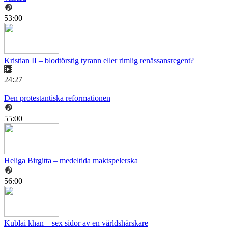
53:00
Kristian II – blodtörstig tyrann eller rimlig renässansregent?
24:27
Den protestantiska reformationen
55:00
Heliga Birgitta – medeltida maktspelerska
56:00
Kublai khan – sex sidor av en världshärskare