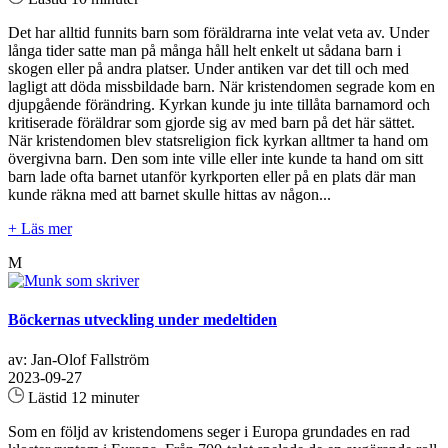
Det har alltid funnits barn som föräldrarna inte velat veta av. Under
långa tider satte man på många håll helt enkelt ut sådana barn i
skogen eller på andra platser. Under antiken var det till och med
lagligt att döda missbildade barn. När kristendomen segrade kom en
djupgående förändring. Kyrkan kunde ju inte tillåta barnamord och
kritiserade föräldrar som gjorde sig av med barn på det här sättet.
När kristendomen blev statsreligion fick kyrkan alltmer ta hand om
övergivna barn. Den som inte ville eller inte kunde ta hand om sitt
barn lade ofta barnet utanför kyrkporten eller på en plats där man
kunde räkna med att barnet skulle hittas av någon...
+ Läs mer
M
Böckernas utveckling under medeltiden
av: Jan-Olof Fallström
2023-09-27
Lästid 12 minuter
Som en följd av kristendomens seger i Europa grundades en rad