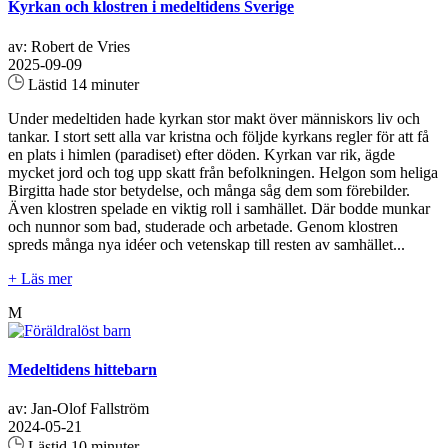
Kyrkan och klostren i medeltidens Sverige
av: Robert de Vries
2025-09-09
Lästid 14 minuter
Under medeltiden hade kyrkan stor makt över människors liv och
tankar. I stort sett alla var kristna och följde kyrkans regler för att få
en plats i himlen (paradiset) efter döden. Kyrkan var rik, ägde
mycket jord och tog upp skatt från befolkningen. Helgon som heliga
Birgitta hade stor betydelse, och många såg dem som förebilder.
Även klostren spelade en viktig roll i samhället. Där bodde munkar
och nunnor som bad, studerade och arbetade. Genom klostren
spreds många nya idéer och vetenskap till resten av samhället...
+ Läs mer
M
Medeltidens hittebarn
av: Jan-Olof Fallström
2024-05-21
Lästid 10 minuter