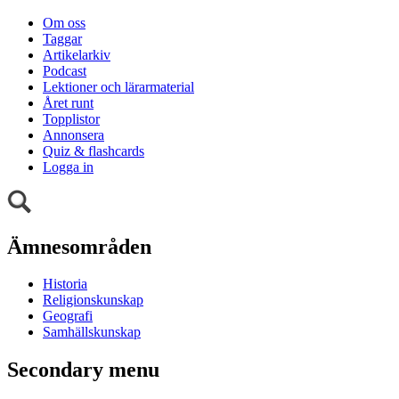
Om oss
Taggar
Artikelarkiv
Podcast
Lektioner och lärarmaterial
Året runt
Topplistor
Annonsera
Quiz & flashcards
Logga in
Ämnesområden
Historia
Religionskunskap
Geografi
Samhällskunskap
Secondary menu