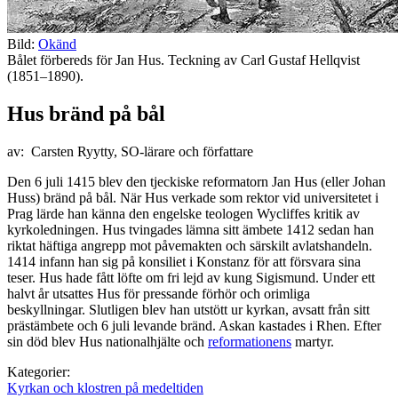
Bild:
Okänd
Bålet förbereds för Jan Hus. Teckning av Carl Gustaf Hellqvist
(1851–1890).
Hus bränd på bål
av: Carsten Ryytty, SO-lärare och författare
Den 6 juli 1415 blev den tjeckiske reformatorn Jan Hus (eller Johan
Huss) bränd på bål. När Hus verkade som rektor vid universitetet i
Prag lärde han känna den engelske teologen Wycliffes kritik av
kyrkoledningen. Hus tvingades lämna sitt ämbete 1412 sedan han
riktat häftiga angrepp mot påvemakten och särskilt avlatshandeln.
1414 infann han sig på konsiliet i Konstanz för att försvara sina
teser. Hus hade fått löfte om fri lejd av kung Sigismund. Under ett
halvt år utsattes Hus för pressande förhör och orimliga
beskyllningar. Slutligen blev han utstött ur kyrkan, avsatt från sitt
prästämbete och 6 juli levande bränd. Askan kastades i Rhen. Efter
sin död blev Hus nationalhjälte och
reformationens
martyr.
Kategorier:
Kyrkan och klostren på medeltiden