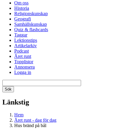
Om oss
Historia
Religionskunskap
Geografi
Samhällskunskap
Quiz & flashcards
Taggar
Lektionstips
Artikelarkiv
Podcast
Året runt
Topplistor
Annonsera
Logga in
Länkstig
Hem
Året runt - dag för dag
Hus bränd på bål