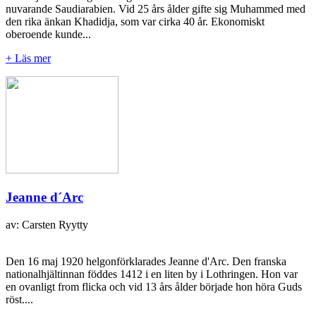
nuvarande Saudiarabien. Vid 25 års ålder gifte sig Muhammed med
den rika änkan Khadidja, som var cirka 40 år. Ekonomiskt
oberoende kunde...
+ Läs mer
Jeanne d´Arc
av: Carsten Ryytty
Den 16 maj 1920 helgonförklarades Jeanne d'Arc. Den franska
nationalhjältinnan föddes 1412 i en liten by i Lothringen. Hon var
en ovanligt from flicka och vid 13 års ålder började hon höra Guds
röst....