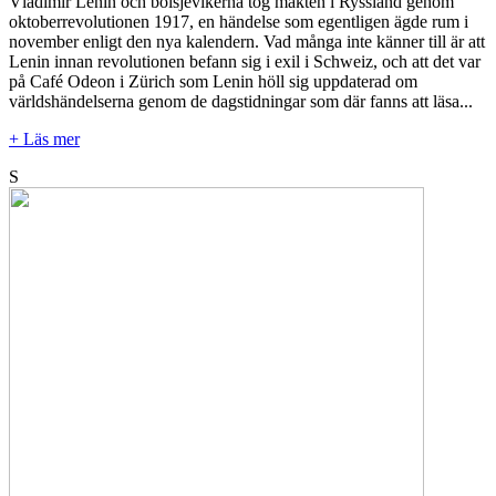
Vladimir Lenin och bolsjevikerna tog makten i Ryssland genom
oktoberrevolutionen 1917, en händelse som egentligen ägde rum i
november enligt den nya kalendern. Vad många inte känner till är att
Lenin innan revolutionen befann sig i exil i Schweiz, och att det var
på Café Odeon i Zürich som Lenin höll sig uppdaterad om
världshändelserna genom de dagstidningar som där fanns att läsa...
+ Läs mer
S