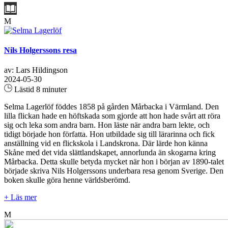
M
Nils Holgerssons resa
av: Lars Hildingson
2024-05-30
Lästid 8 minuter
Selma Lagerlöf föddes 1858 på gården Mårbacka i Värmland. Den
lilla flickan hade en höftskada som gjorde att hon hade svårt att röra
sig och leka som andra barn. Hon läste när andra barn lekte, och
tidigt började hon författa. Hon utbildade sig till lärarinna och fick
anställning vid en flickskola i Landskrona. Där lärde hon känna
Skåne med det vida slättlandskapet, annorlunda än skogarna kring
Mårbacka. Detta skulle betyda mycket när hon i början av 1890-talet
började skriva Nils Holgerssons underbara resa genom Sverige. Den
boken skulle göra henne världsberömd.
+ Läs mer
M