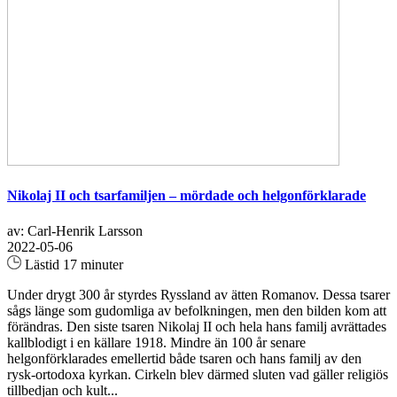
Nikolaj II och tsarfamiljen – mördade och helgonförklarade
av: Carl-Henrik Larsson
2022-05-06
Lästid 17 minuter
Under drygt 300 år styrdes Ryssland av ätten Romanov. Dessa tsarer
sågs länge som gudomliga av befolkningen, men den bilden kom att
förändras. Den siste tsaren Nikolaj II och hela hans familj avrättades
kallblodigt i en källare 1918. Mindre än 100 år senare
helgonförklarades emellertid både tsaren och hans familj av den
rysk-ortodoxa kyrkan. Cirkeln blev därmed sluten vad gäller religiös
tillbedjan och kult...