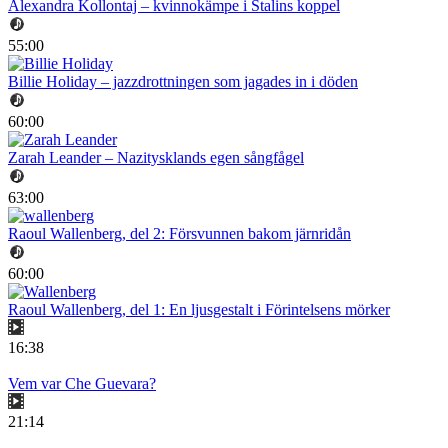
Alexandra Kollontaj – kvinnokämpe i Stalins koppel
55:00
Billie Holiday – jazzdrottningen som jagades in i döden
60:00
Zarah Leander – Nazitysklands egen sångfågel
63:00
Raoul Wallenberg, del 2: Försvunnen bakom järnridån
60:00
Raoul Wallenberg, del 1: En ljusgestalt i Förintelsens mörker
16:38
Vem var Che Guevara?
21:14