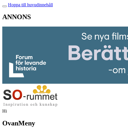
Hoppa till huvudinnehåll
ANNONS
Hi
OvanMeny