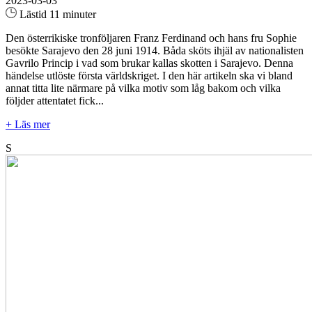
2023-03-03
Lästid 11 minuter
Den österrikiske tronföljaren Franz Ferdinand och hans fru Sophie
besökte Sarajevo den 28 juni 1914. Båda sköts ihjäl av nationalisten
Gavrilo Princip i vad som brukar kallas skotten i Sarajevo. Denna
händelse utlöste första världskriget. I den här artikeln ska vi bland
annat titta lite närmare på vilka motiv som låg bakom och vilka
följder attentatet fick...
+ Läs mer
S