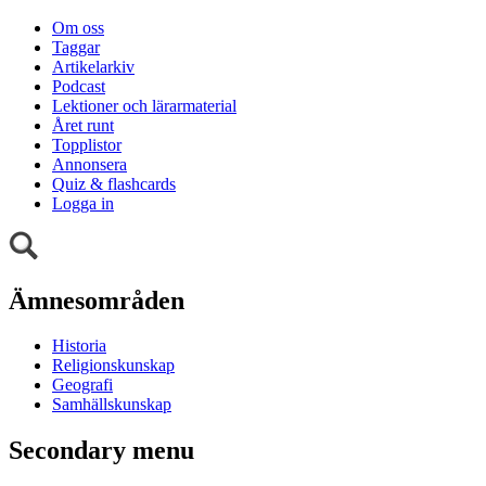
Om oss
Taggar
Artikelarkiv
Podcast
Lektioner och lärarmaterial
Året runt
Topplistor
Annonsera
Quiz & flashcards
Logga in
Ämnesområden
Historia
Religionskunskap
Geografi
Samhällskunskap
Secondary menu