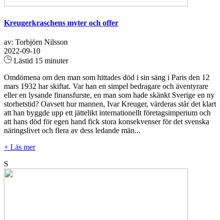
Kreugerkraschens myter och offer
av: Torbjörn Nilsson
2022-09-10
Lästid 15 minuter
Omdömena om den man som hittades död i sin säng i Paris den 12
mars 1932 har skiftat. Var han en simpel bedragare och äventyrare
eller en lysande finansfurste, en man som hade skänkt Sverige en ny
storhetstid? Oavsett hur mannen, Ivar Kreuger, värderas står det klart
att han byggde upp ett jättelikt internationellt företagsimperium och
att hans död för egen hand fick stora konsekvenser för det svenska
näringslivet och flera av dess ledande män...
+ Läs mer
S