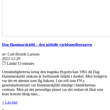
Dag Hammarskjöld – den gåtfulle världsmedborgaren
av: Carl-Henrik Larsson
2022-12-20
Lästid 13 minuter
Omständigheterna kring den tragiska flygolyckan 1961 då Dag
Hammarskjöld omkom är fortfarande höljda i dunkel. Men troligtvis
var det ett attentat som låg bakom. I sin roll som FN:s
generalsekreterare var Hammarskjöld ständigt i händelsernas
centrum. Men på det personliga planet var det endast ett fåtal som
kom honom riktig nära...
+ Läs mer