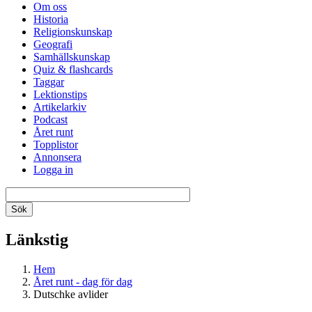
Om oss
Historia
Religionskunskap
Geografi
Samhällskunskap
Quiz & flashcards
Taggar
Lektionstips
Artikelarkiv
Podcast
Året runt
Topplistor
Annonsera
Logga in
Länkstig
Hem
Året runt - dag för dag
Dutschke avlider