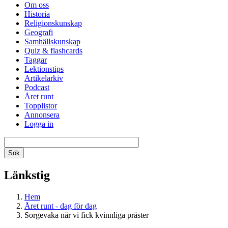
Om oss
Historia
Religionskunskap
Geografi
Samhällskunskap
Quiz & flashcards
Taggar
Lektionstips
Artikelarkiv
Podcast
Året runt
Topplistor
Annonsera
Logga in
Länkstig
Hem
Året runt - dag för dag
Sorgevaka när vi fick kvinnliga präster