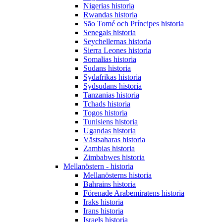
Nigerias historia
Rwandas historia
São Tomé och Príncipes historia
Senegals historia
Seychellernas historia
Sierra Leones historia
Somalias historia
Sudans historia
Sydafrikas historia
Sydsudans historia
Tanzanias historia
Tchads historia
Togos historia
Tunisiens historia
Ugandas historia
Västsaharas historia
Zambias historia
Zimbabwes historia
Mellanöstern - historia
Mellanösterns historia
Bahrains historia
Förenade Arabemiratens historia
Iraks historia
Irans historia
Israels historia