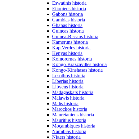
Eswatinis historia
Etiopiens historia
Gabons historia
Gambias historia
Ghanas historia
Guineas historia
Guinea-Bissaus historia
Kameruns historia
Kap Verdes historia
Kenyas historia
Komorernas historia
Kongo-Brazzavilles historia
Kongo-Kinshasas historia
Lesothos historia
Liberias historia
Libyens historia
Madagaskars historia
Malawis historia
Malis historia
Marockos historia
Mauretaniens historia
Mauritius historia
Moçambiques historia
Namibias historia
Nigers historia