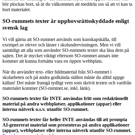
bör plockas bort, så är du välkommen att meddela oss så att vi kan ta
bort materialet.
SO-rummets texter är upphovsrättsskyddade enligt
svensk lag
Vi vill gärna att SO-rummet används som kunskapskälla, till
exempel av elever och lärare i skolundervisningen. Men vi vill
samtidigt att alla som använder SO-rummets texter ska läsa dem på
sajten. Det är mycket viktigt eftersom SO-rummet annars inte
kommer att kunna fortsätta vara en öppen webbplats.
När du använder text- eller bildmaterial från SO-rummet i
skolarbeten och på andra godkända ställen måste du alltid uppge
källan! Det måste framgå tydligt vem som skrivit texten och varifrån
materialet kommer (SO-rummet.se, inkl. länk).
SO-rummets texter får INTE användas fritt som redaktionellt
material på andra webbplatser, applikationer (appar) eller
interna nätverk o.s.v. utanför SO-rummet.
SO-rummets texter får heller INTE användas till att prompta
AI-genererat material som presenteras på andra applikationer
(appar), webbplatser eller interna nätverk utanför SO-rummet.