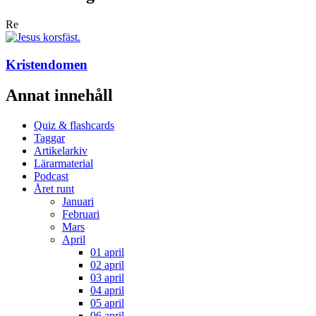
Re
Kristendomen
Annat innehåll
Quiz & flashcards
Taggar
Artikelarkiv
Lärarmaterial
Podcast
Året runt
Januari
Februari
Mars
April
01 april
02 april
03 april
04 april
05 april
06 april