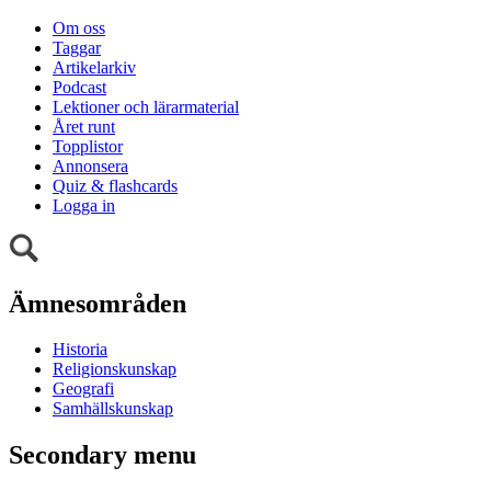
Om oss
Taggar
Artikelarkiv
Podcast
Lektioner och lärarmaterial
Året runt
Topplistor
Annonsera
Quiz & flashcards
Logga in
Ämnesområden
Historia
Religionskunskap
Geografi
Samhällskunskap
Secondary menu