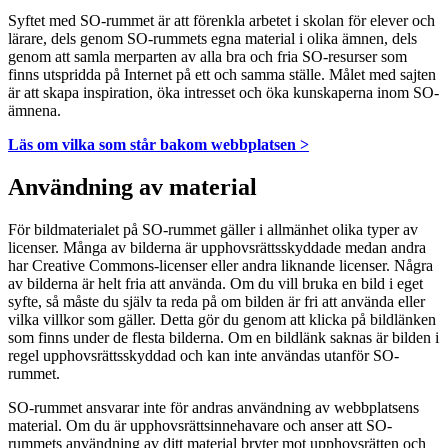
Syftet med SO-rummet är att förenkla arbetet i skolan för elever och
lärare, dels genom SO-rummets egna material i olika ämnen, dels
genom att samla merparten av alla bra och fria SO-resurser som
finns utspridda på Internet på ett och samma ställe. Målet med sajten
är att skapa inspiration, öka intresset och öka kunskaperna inom SO-
ämnena.
Läs om vilka som står bakom webbplatsen >
Användning av material
För bildmaterialet på SO-rummet gäller i allmänhet olika typer av
licenser. Många av bilderna är upphovsrättsskyddade medan andra
har Creative Commons-licenser eller andra liknande licenser. Några
av bilderna är helt fria att använda. Om du vill bruka en bild i eget
syfte, så måste du själv ta reda på om bilden är fri att använda eller
vilka villkor som gäller. Detta gör du genom att klicka på bildlänken
som finns under de flesta bilderna. Om en bildlänk saknas är bilden i
regel upphovsrättsskyddad och kan inte användas utanför SO-
rummet.
SO-rummet ansvarar inte för andras användning av webbplatsens
material. Om du är upphovsrättsinnehavare och anser att SO-
rummets användning av ditt material bryter mot upphovsrätten och