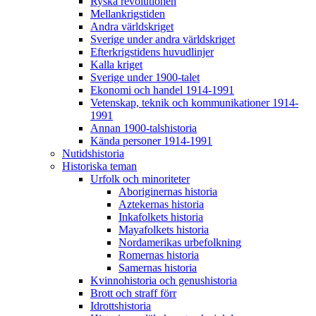
Ryska revolutionen
Mellankrigstiden
Andra världskriget
Sverige under andra världskriget
Efterkrigstidens huvudlinjer
Kalla kriget
Sverige under 1900-talet
Ekonomi och handel 1914-1991
Vetenskap, teknik och kommunikationer 1914-
1991
Annan 1900-talshistoria
Kända personer 1914-1991
Nutidshistoria
Historiska teman
Urfolk och minoriteter
Aboriginernas historia
Aztekernas historia
Inkafolkets historia
Mayafolkets historia
Nordamerikas urbefolkning
Romernas historia
Samernas historia
Kvinnohistoria och genushistoria
Brott och straff förr
Idrottshistoria