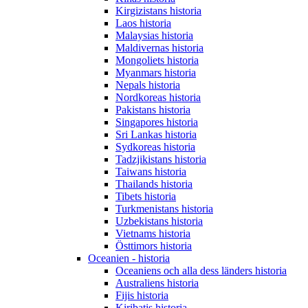
Kirgizistans historia
Laos historia
Malaysias historia
Maldivernas historia
Mongoliets historia
Myanmars historia
Nepals historia
Nordkoreas historia
Pakistans historia
Singapores historia
Sri Lankas historia
Sydkoreas historia
Tadzjikistans historia
Taiwans historia
Thailands historia
Tibets historia
Turkmenistans historia
Uzbekistans historia
Vietnams historia
Östtimors historia
Oceanien - historia
Oceaniens och alla dess länders historia
Australiens historia
Fijis historia
Kiribatis historia