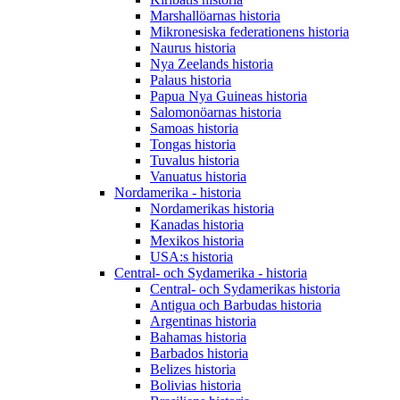
Marshallöarnas historia
Mikronesiska federationens historia
Naurus historia
Nya Zeelands historia
Palaus historia
Papua Nya Guineas historia
Salomonöarnas historia
Samoas historia
Tongas historia
Tuvalus historia
Vanuatus historia
Nordamerika - historia
Nordamerikas historia
Kanadas historia
Mexikos historia
USA:s historia
Central- och Sydamerika - historia
Central- och Sydamerikas historia
Antigua och Barbudas historia
Argentinas historia
Bahamas historia
Barbados historia
Belizes historia
Bolivias historia