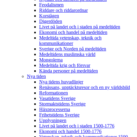
Feodalismen
Riddare och riddarordnar
Korstågen
Digerdöden
Livet på landet och i staden på medeltiden
Ekonomi och handel på medeltiden
Medeltida vetenskap, teknik och
kommunikationer
Sverige och Norden på medeltiden
Medeltidens muslimska värld
Mongolerna
Medeltida krig och försvar
Kända personer på medeltiden
Nya tiden
Nya tidens huvudlinjer
Renässans, upptäcktsresor och en ny världsbild
Reformationen
Vasatidens Sverige
Stormaktstidens Sverige
Häxprocesserna
Frihetstidens Sverige
Upplysningen
Livet på landet och i staden 1500-1776
Ekonomi och handel 1500-1776
Vetenskap, teknik och kommunikationer 1500-