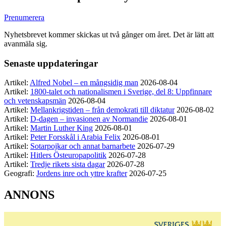
Prenumerera
Nyhetsbrevet kommer skickas ut två gånger om året. Det är lätt att
avanmäla sig.
Senaste uppdateringar
Artikel:
Alfred Nobel – en mångsidig man
2026-08-04
Artikel:
1800-talet och nationalismen i Sverige, del 8: Uppfinnare
och vetenskapsmän
2026-08-04
Artikel:
Mellankrigstiden – från demokrati till diktatur
2026-08-02
Artikel:
D-dagen – invasionen av Normandie
2026-08-01
Artikel:
Martin Luther King
2026-08-01
Artikel:
Peter Forsskål i Arabia Felix
2026-08-01
Artikel:
Sotarpojkar och annat barnarbete
2026-07-29
Artikel:
Hitlers Östeuropapolitik
2026-07-28
Artikel:
Tredje rikets sista dagar
2026-07-28
Geografi:
Jordens inre och yttre krafter
2026-07-25
ANNONS