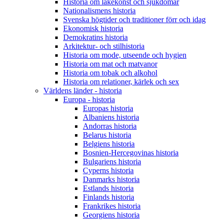
Historia om läkekonst och sjukdomar
Nationalismens historia
Svenska högtider och traditioner förr och idag
Ekonomisk historia
Demokratins historia
Arkitektur- och stilhistoria
Historia om mode, utseende och hygien
Historia om mat och matvanor
Historia om tobak och alkohol
Historia om relationer, kärlek och sex
Världens länder - historia
Europa - historia
Europas historia
Albaniens historia
Andorras historia
Belarus historia
Belgiens historia
Bosnien-Hercegovinas historia
Bulgariens historia
Cyperns historia
Danmarks historia
Estlands historia
Finlands historia
Frankrikes historia
Georgiens historia