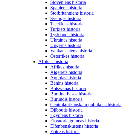
Sloveniens historia
Spaniens historia
Storbritanniens historia
Sveriges historia
Tjeckiens historia
Turkiets historia
Tysklands historia
Ukrainas historia
Ungerns historia
Vatikanstatens historia
Österrikes historia
Afrika - historia
Afrikas historia
Algeriets historia
Angolas historia
Benins historia
Botswanas historia
Burkina Fasos historia
Burundis historia
Centralafrikanska republikens historia
Djiboutis historia
Egyptens historia
Ekvatorialguineas historia
Elfenbenskustens historia
Eritreas historia