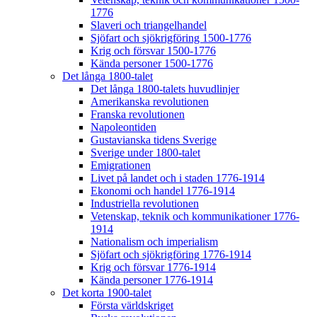
1776
Slaveri och triangelhandel
Sjöfart och sjökrigföring 1500-1776
Krig och försvar 1500-1776
Kända personer 1500-1776
Det långa 1800-talet
Det långa 1800-talets huvudlinjer
Amerikanska revolutionen
Franska revolutionen
Napoleontiden
Gustavianska tidens Sverige
Sverige under 1800-talet
Emigrationen
Livet på landet och i staden 1776-1914
Ekonomi och handel 1776-1914
Industriella revolutionen
Vetenskap, teknik och kommunikationer 1776-
1914
Nationalism och imperialism
Sjöfart och sjökrigföring 1776-1914
Krig och försvar 1776-1914
Kända personer 1776-1914
Det korta 1900-talet
Första världskriget