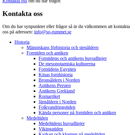
Kontakta oss
om du har frågor.
Kontakta oss
Om du har synpunkter eller frågor så är du välkommen att kontakta
oss på adressen:
info@so-rummet.se
Historia
Människans förhistoria och stenåldern
Forntiden och antiken
Forntidens och antikens huvudlinjer
De mesopotamiska kulturerna
Forntidens Egypten
Kinas fornhistoria
Bronsåldern i Norden
Antikens Persien
Antikens Grekland
Romarriket
Järnåldern i Norden
Folkvandringstiden
Kända personer på forntiden och antiken
Medeltiden
Medeltidens huvudlinjer
Vikingatiden
Kyrkan och klostren på medeltiden