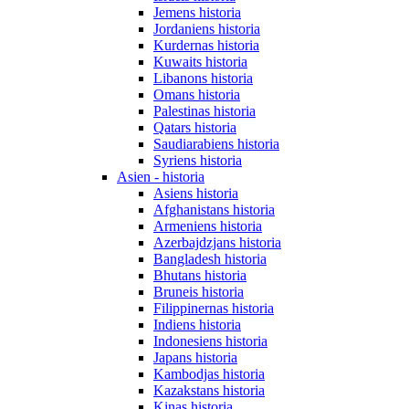
Jemens historia
Jordaniens historia
Kurdernas historia
Kuwaits historia
Libanons historia
Omans historia
Palestinas historia
Qatars historia
Saudiarabiens historia
Syriens historia
Asien - historia
Asiens historia
Afghanistans historia
Armeniens historia
Azerbajdzjans historia
Bangladesh historia
Bhutans historia
Bruneis historia
Filippinernas historia
Indiens historia
Indonesiens historia
Japans historia
Kambodjas historia
Kazakstans historia
Kinas historia