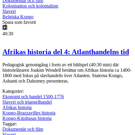
Dokumentär och film
Kolonisation och kolonialism
Slaveri
Belgiska Kongo
Spara som favorit
40:30
Afrikas historia del 4: Atlanthandelns tid
Pedagogisk genomgång i form av ett bildspel (40:30 min) där
historieläraren Joakim Wendell berättar om Afrikas historia ca 1400-
1800 med fokus på slavhandeln över Atlanten. Staterna Kongo,
Ashanti och Dahomey presenteras.
Kategorier:
Ekonomi och handel 1500-1776
Slaveri och triangelhandel
Afrikas historia
Kongo-Brazzavilles historia
Kongo-Kinshasas historia
Taggar:
Dokumentär och film
Slaveri