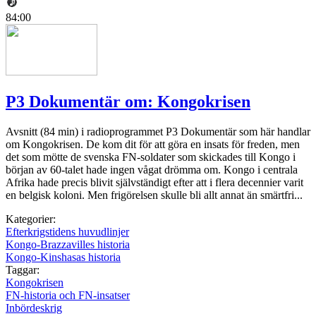
84:00
P3 Dokumentär om: Kongokrisen
Avsnitt (84 min) i radioprogrammet P3 Dokumentär som här handlar
om Kongokrisen. De kom dit för att göra en insats för freden, men
det som mötte de svenska FN-soldater som skickades till Kongo i
början av 60-talet hade ingen vågat drömma om. Kongo i centrala
Afrika hade precis blivit självständigt efter att i flera decennier varit
en belgisk koloni. Men frigörelsen skulle bli allt annat än smärtfri...
Kategorier:
Efterkrigstidens huvudlinjer
Kongo-Brazzavilles historia
Kongo-Kinshasas historia
Taggar:
Kongokrisen
FN-historia och FN-insatser
Inbördeskrig