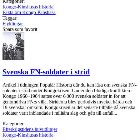
Kategorier:
Kongo-Kinshasas historia
Fakta om Kongo-Kinshasa
Taggar:
Flyktingar
Spara som favorit
Svenska FN-soldater i strid
Artikel i tidningen Populär Historia där du kan läsa om svenska FN-
soldater i strid under Kongokrisen. Under den blodiga konflikten i
Kongo 1960–1964 sattes över 6 000 svenska soldater in för att
genomdriva FN:s vilja. Striderna blev periodvis mycket hårda och
19 svenskar omkom. Kongo­krisen är det senaste tillfälle då svenska
soldater varit inblandade i militära slag och gått till anfall...
Kategorier:
Efterkrigstidens huvudlinjer
Kongo-Kinshasas historia