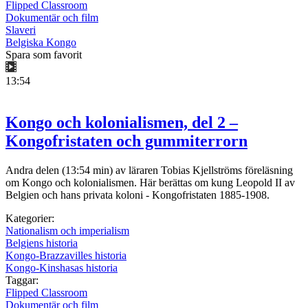
Flipped Classroom
Dokumentär och film
Slaveri
Belgiska Kongo
Spara som favorit
13:54
Kongo och kolonialismen, del 2 –
Kongofristaten och gummiterrorn
Andra delen (13:54 min) av läraren Tobias Kjellströms föreläsning
om Kongo och kolonialismen. Här berättas om kung Leopold II av
Belgien och hans privata koloni - Kongofristaten 1885-1908.
Kategorier:
Nationalism och imperialism
Belgiens historia
Kongo-Brazzavilles historia
Kongo-Kinshasas historia
Taggar:
Flipped Classroom
Dokumentär och film