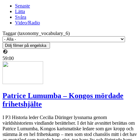
Senaste
Lätta
Svåra
Video/Radio
Taggar (taxonomy_vocabulary_6)
59:00
Patrice Lumumba – Kongos mördade
frihetshjälte
I P3 Historia leder Cecilia Düringer lyssnarna genom
världshistoriens vindlande berättelser. I det här avsnittet berättas om
Patrice Lumumba, Kongos karismatiske ledare som gav kropp och
stämma åt en hel frihetskamp – men som stod chanslös mitt i det hav
av motstånd som tystade hans röst, tog hans liv och förintade hans