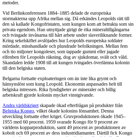
metoder.
Vid Berlinkonferensen 1884–1885 delade de europeiska
stormakterna upp Afrika mellan sig. Då erkändes Leopolds rätt till
den så kallade Kongofristaten, som kungen kom att betrakta som sin
privata egendom. Han utnyttjade girigt de rika mineraltillgångarna
och tvingade invånarna till hårt arbete under slaveriliknande former.
Kring sekelskiftet avslöjades hur Leopolds europeiska soldater
mördade, misshandlade och plundrade befolkningen. Mellan fem
och tio miljoner kongoleser, som tappade gummi eller jagade
elfenben för Leopolds räkning, dog av sjukdomar, svält och våld.
Skandalen ledde 1908 till att kungen tvingades överlämna kolonin
till den belgiska staten.
Belgarna fortsatte exploateringen om än inte lika grymt och
hänsynslöst som kung Leopold. Ekonomin anpassades helt till
belgiska intressen. Rika fyndigheter av mineraler och billig
arbetskraft gjorde kolonin mycket vinstgivande.
Andra världskriget
skapade ökad efterfrågan på produkter från
Belgiska Kongo
, vilket ökade kolonins lönsamhet. Denna
utveckling fortsatte efter kriget. Gruvproduktionen ökade 1945–
1955 med 60 procent. 1959 svarade Kongo för 9 procent av
världens kopparproduktion, samt 49 procent av produktionen av
kobolt och 69 procent av dess industridiamanter. Därtill fick Kongo