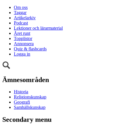
Om oss
Taggar
Artikelarkiv
Podcast
Lektioner och lärarmaterial
Året runt
Topplistor
Annonsera
Quiz & flashcards
Logga in
Ämnesområden
Historia
Religionskunskap
Geografi
Samhällskunskap
Secondary menu