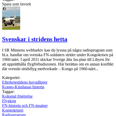
Spara som favorit
Svenskar i stridens hetta
I SR Minnens webbarkiv kan du lyssna på några radioprogram som
bl.a. handlar om svenska FN-soldaters strider under Kongokrisen på
1960-talet. I april 2011 skickar Sverige åtta Jas-plan till Libyen för
att upprätthålla flygförbudszonen. Här berättas om en annan konflikt
där svenskt stridsflyg medverkade – Kongo på 1960-talet...
Kategorier:
Efterkrigstidens huvudlinjer
Kongo-Kinshasas historia
Taggar:
Kolonial frigörelse
Flygkrig
FN-historia och FN-insatser
Kongokrisen
Radioprogram