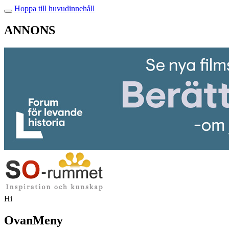
Hoppa till huvudinnehåll
ANNONS
Hi
OvanMeny