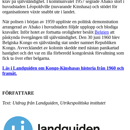
krav på självständighet. I kommunvalet 1957 segrade Abako stort i
huvudstaden Léopoldville (nuvarande Kinshasa) och stödet för
organisationen växte snabbt ute i landet.
När polisen i början av 1959 upplöste en politisk demonstration
arrangerad av Abako i huvudstaden följde upplopp och blodiga
kravaller. Inför hotet av fortsatta oroligheter beslöt
Belgien
att
påskynda övergången till självständighet. Den 30 juni 1960 blev
Belgiska Kongo en självständig stat under namnet Republiken
Kongo. Avvecklandet av kolonin skedde med nästan panikartad
hastighet och det var en illa förberedd kongolesisk förvaltning som
fick ta över efter belgarna.
Läs i Landguiden om Kongo-Kinshasas historia från 1960 och
framåt.
FÖRFATTARE
Text: Utdrag från Landguiden, Utrikespolitiska institutet