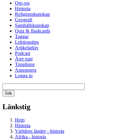
Om oss
Historia
Religionskunskap
Geografi
Samhällskunskap
Quiz & flashcards
Taggar
Lektionstips
Artikelarkiv
Podcast
Året runt
Topplistor
Annonsera
Logga in
Länkstig
Hem
Historia
Världens länder - historia
Afrika - historia