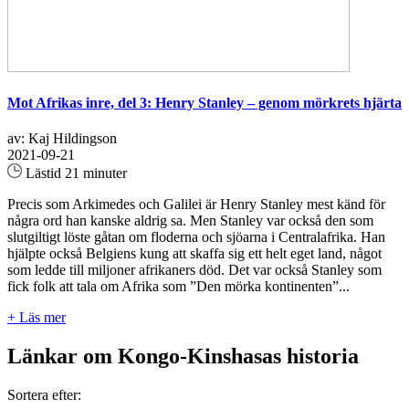
Mot Afrikas inre, del 3: Henry Stanley – genom mörkrets hjärta
av: Kaj Hildingson
2021-09-21
Lästid 21 minuter
Precis som Arkimedes och Galilei är Henry Stanley mest känd för
några ord han kanske aldrig sa. Men Stanley var också den som
slutgiltigt löste gåtan om floderna och sjöarna i Centralafrika. Han
hjälpte också Belgiens kung att skaffa sig ett helt eget land, något
som ledde till miljoner afrikaners död. Det var också Stanley som
fick folk att tala om Afrika som ”Den mörka kontinenten”...
+ Läs mer
Länkar om Kongo-Kinshasas historia
Sortera efter: