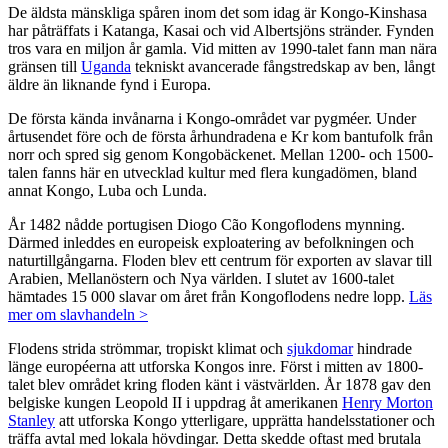
De äldsta mänskliga spåren inom det som idag är Kongo-Kinshasa
har påträffats i Katanga, Kasai och vid Albertsjöns stränder. Fynden
tros vara en miljon år gamla. Vid mitten av 1990-talet fann man nära
gränsen till
Uganda
tekniskt avancerade fångstredskap av ben, långt
äldre än liknande fynd i Europa.
De första kända invånarna i Kongo-området var pygméer. Under
årtusendet före och de första århundradena e Kr kom bantufolk från
norr och spred sig genom Kongobäckenet. Mellan 1200- och 1500-
talen fanns här en utvecklad kultur med flera kungadömen, bland
annat Kongo, Luba och Lunda.
År 1482 nådde portugisen Diogo Cão Kongoflodens mynning.
Därmed inleddes en europeisk exploatering av befolkningen och
naturtillgångarna. Floden blev ett centrum för exporten av slavar till
Arabien, Mellanöstern och Nya världen. I slutet av 1600-talet
hämtades 15 000 slavar om året från Kongoflodens nedre lopp.
Läs
mer om slavhandeln >
Flodens strida strömmar, tropiskt klimat och
sjukdomar
hindrade
länge européerna att utforska Kongos inre. Först i mitten av 1800-
talet blev området kring floden känt i västvärlden. År 1878 gav den
belgiske kungen Leopold II i uppdrag åt amerikanen
Henry Morton
Stanley
att utforska Kongo ytterligare, upprätta handelsstationer och
träffa avtal med lokala hövdingar. Detta skedde oftast med brutala