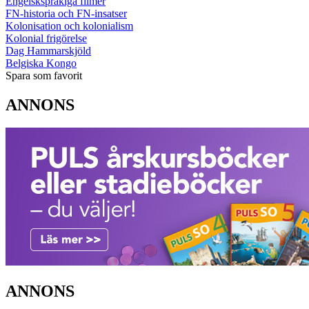
Engelskspråkiga filmer
FN-historia och FN-insatser
Kolonisation och kolonialism
Kolonial frigörelse
Dag Hammarskjöld
Belgiska Kongo
Spara som favorit
ANNONS
ANNONS