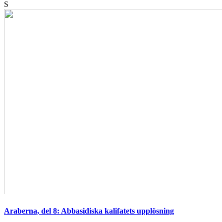
S
Araberna, del 8: Abbasidiska kalifatets upplösning