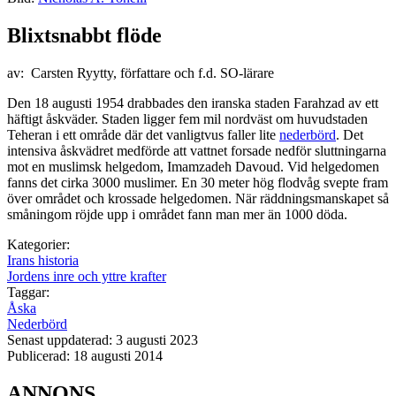
Blixtsnabbt flöde
av: Carsten Ryytty, författare och f.d. SO-lärare
Den 18 augusti 1954 drabbades den iranska staden Farahzad av ett
häftigt åskväder. Staden ligger fem mil nordväst om huvudstaden
Teheran i ett område där det vanligtvus faller lite
nederbörd
. Det
intensiva åskvädret medförde att vattnet forsade nedför sluttningarna
mot en muslimsk helgedom, Imamzadeh Davoud. Vid helgedomen
fanns det cirka 3000 muslimer. En 30 meter hög flodvåg svepte fram
över området och krossade helgedomen. När räddningsmanskapet så
småningom röjde upp i området fann man mer än 1000 döda.
Kategorier:
Irans historia
Jordens inre och yttre krafter
Taggar:
Åska
Nederbörd
Senast uppdaterad: 3 augusti 2023
Publicerad: 18 augusti 2014
ANNONS