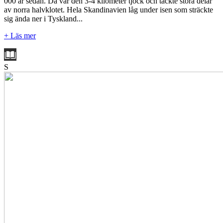
000 år sedan. Då var den 3-4 kilometer tjock och täckte stora delar
av norra halvklotet. Hela Skandinavien låg under isen som sträckte
sig ända ner i Tyskland...
+ Läs mer
S