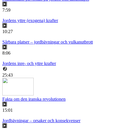
7:59
Jordens yttre (exogena) krafter
10:27
Sårbara platser – jordbävningar och vulkanutbrott
8:06
Jordens inre- och yttre krafter
25:43
Fakta om den iranska revolutionen
15:01
Jordbävningar – orsaker och konsekvenser