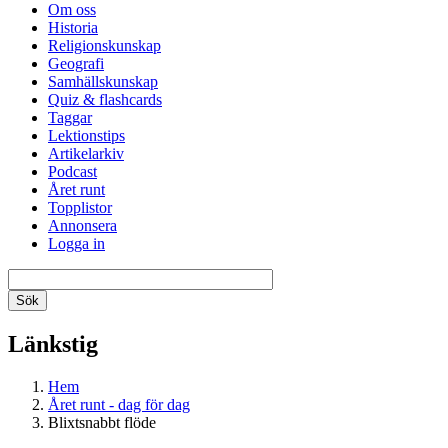
Om oss
Historia
Religionskunskap
Geografi
Samhällskunskap
Quiz & flashcards
Taggar
Lektionstips
Artikelarkiv
Podcast
Året runt
Topplistor
Annonsera
Logga in
Länkstig
Hem
Året runt - dag för dag
Blixtsnabbt flöde