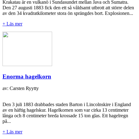
Krakatau är en vulkanö i Sundasundet mellan Java och Sumatra.
Den 27 augusti 1883 fick den ett så våldsamt utbrott att större delen
av den 34 kvadratkilometer stora ön sprängdes bort. Explosionen...
+ Läs mer
Enorma hagelkorn
av: Carsten Ryytty
Den 3 juli 1883 drabbades staden Barton i Lincolnskire i England
av en häftig hagelskur. Hagelkornen som var cirka 13 centimeter
långa och 8 centimeter breda krossade 15 ton glas. Ett hagelregn
på...
+ Läs mer