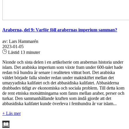
Araberna, del 9: Varför föll arabernas imperium samman?
av: Lars Hammarén
2023-01-05
Lästid 13 minuter
Nionde och sista delen i en artikelserie om arabernas historia under
islam. Det arabiska imperium som växte fram under 600-talet hade
redan två hundra år senare i realiteten vittrat bort. Det arabiska
väldet började falla sönder redan under maktskiftet mellan det
umayyadiska kalifatet och det abbasidiska kalifatet. Abbasiderna
drabbades tidigt av ekonomiska och sociala problem. Till detta kom
de rent etniska motsättningarna som fanns mellan araber, perser och
turkar. Den sammanhållande kraften som ändå gjorde att det
abbasidiska kalifatet kunde överleva i femhundra år var islam...
+ Läs mer