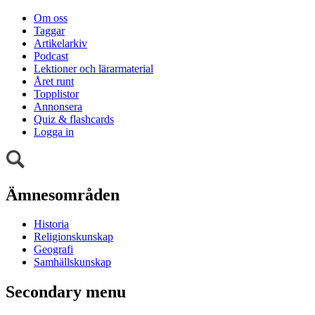
Om oss
Taggar
Artikelarkiv
Podcast
Lektioner och lärarmaterial
Året runt
Topplistor
Annonsera
Quiz & flashcards
Logga in
Ämnesområden
Historia
Religionskunskap
Geografi
Samhällskunskap
Secondary menu