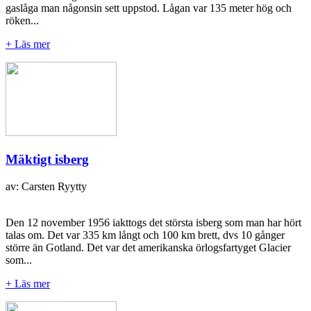
gaslåga man någonsin sett uppstod. Lågan var 135 meter hög och
röken...
+ Läs mer
Mäktigt isberg
av: Carsten Ryytty
Den 12 november 1956 iakttogs det största isberg som man har hört
talas om. Det var 335 km långt och 100 km brett, dvs 10 gånger
större än Gotland. Det var det amerikanska örlogsfartyget Glacier
som...
+ Läs mer