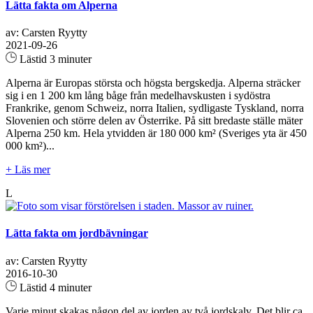
Lätta fakta om Alperna
av: Carsten Ryytty
2021-09-26
Lästid 3 minuter
Alperna är Europas största och högsta bergskedja. Alperna sträcker
sig i en 1 200 km lång båge från medelhavskusten i sydöstra
Frankrike, genom Schweiz, norra Italien, sydligaste Tyskland, norra
Slovenien och större delen av Österrike. På sitt bredaste ställe mäter
Alperna 250 km. Hela ytvidden är 180 000 km² (Sveriges yta är 450
000 km²)...
+ Läs mer
L
Lätta fakta om jordbävningar
av: Carsten Ryytty
2016-10-30
Lästid 4 minuter
Varje minut skakas någon del av jorden av två jordskalv. Det blir ca