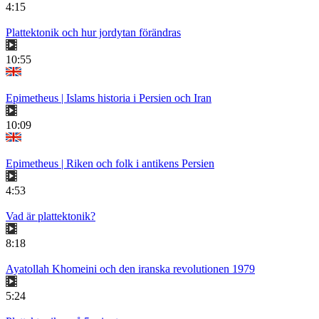
4:15
Plattektonik och hur jordytan förändras
10:55
Epimetheus | Islams historia i Persien och Iran
10:09
Epimetheus | Riken och folk i antikens Persien
4:53
Vad är plattektonik?
8:18
Ayatollah Khomeini och den iranska revolutionen 1979
5:24