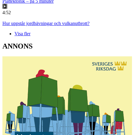
Plattektonik – på 5 minuter
4:52
Hur uppstår jordbävningar och vulkanutbrott?
Visa fler
ANNONS