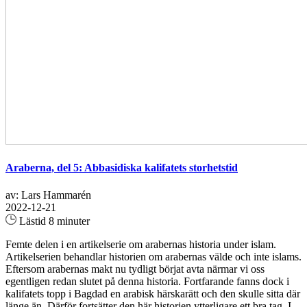
Araberna, del 5: Abbasidiska kalifatets storhetstid
av: Lars Hammarén
2022-12-21
Lästid 8 minuter
Femte delen i en artikelserie om arabernas historia under islam.
Artikelserien behandlar historien om arabernas välde och inte islams.
Eftersom arabernas makt nu tydligt börjat avta närmar vi oss
egentligen redan slutet på denna historia. Fortfarande fanns dock i
kalifatets topp i Bagdad en arabisk härskarätt och den skulle sitta där
länge än. Därför fortsätter den här historien ytterligare ett bra tag. I