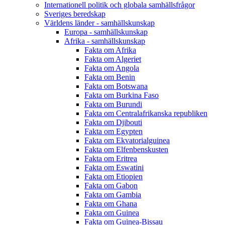
Internationell politik och globala samhällsfrågor
Sveriges beredskap
Världens länder - samhällskunskap
Europa - samhällskunskap
Afrika - samhällskunskap
Fakta om Afrika
Fakta om Algeriet
Fakta om Angola
Fakta om Benin
Fakta om Botswana
Fakta om Burkina Faso
Fakta om Burundi
Fakta om Centralafrikanska republiken
Fakta om Djibouti
Fakta om Egypten
Fakta om Ekvatorialguinea
Fakta om Elfenbenskusten
Fakta om Eritrea
Fakta om Eswatini
Fakta om Etiopien
Fakta om Gabon
Fakta om Gambia
Fakta om Ghana
Fakta om Guinea
Fakta om Guinea-Bissau