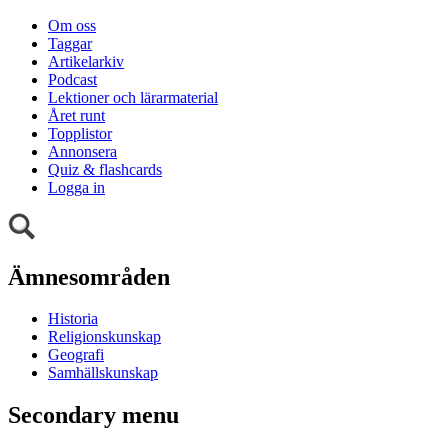
Om oss
Taggar
Artikelarkiv
Podcast
Lektioner och lärarmaterial
Året runt
Topplistor
Annonsera
Quiz & flashcards
Logga in
Ämnesområden
Historia
Religionskunskap
Geografi
Samhällskunskap
Secondary menu