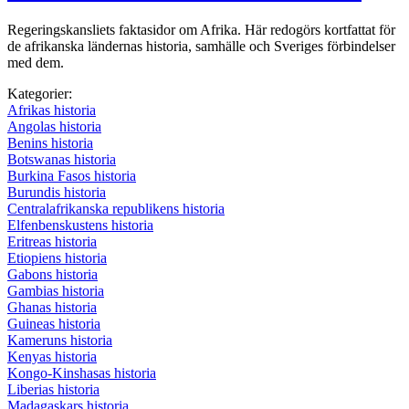
Regeringskansliets faktasidor om Afrika. Här redogörs kortfattat för
de afrikanska ländernas historia, samhälle och Sveriges förbindelser
med dem.
Kategorier:
Afrikas historia
Angolas historia
Benins historia
Botswanas historia
Burkina Fasos historia
Burundis historia
Centralafrikanska republikens historia
Elfenbenskustens historia
Eritreas historia
Etiopiens historia
Gabons historia
Gambias historia
Ghanas historia
Guineas historia
Kameruns historia
Kenyas historia
Kongo-Kinshasas historia
Liberias historia
Madagaskars historia