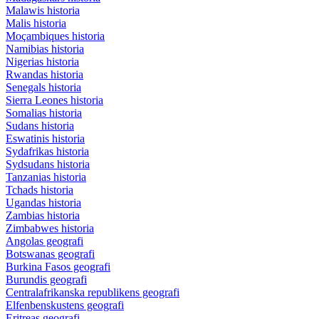
Malawis historia
Malis historia
Moçambiques historia
Namibias historia
Nigerias historia
Rwandas historia
Senegals historia
Sierra Leones historia
Somalias historia
Sudans historia
Eswatinis historia
Sydafrikas historia
Sydsudans historia
Tanzanias historia
Tchads historia
Ugandas historia
Zambias historia
Zimbabwes historia
Angolas geografi
Botswanas geografi
Burkina Fasos geografi
Burundis geografi
Centralafrikanska republikens geografi
Elfenbenskustens geografi
Eritreas geografi