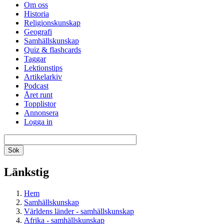
Om oss
Historia
Religionskunskap
Geografi
Samhällskunskap
Quiz & flashcards
Taggar
Lektionstips
Artikelarkiv
Podcast
Året runt
Topplistor
Annonsera
Logga in
Länkstig
Hem
Samhällskunskap
Världens länder - samhällskunskap
Afrika - samhällskunskap