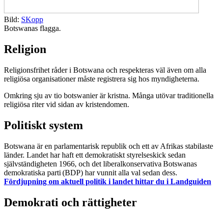
Bild:
SKopp
Botswanas flagga.
Religion
Religionsfrihet råder i Botswana och respekteras väl även om alla
religiösa organisationer måste registrera sig hos myndigheterna.
Omkring sju av tio botswanier är kristna. Många utövar traditionella
religiösa riter vid sidan av kristendomen.
Politiskt system
Botswana är en parlamentarisk republik och ett av Afrikas stabilaste
länder. Landet har haft ett demokratiskt styrelseskick sedan
självständigheten 1966, och det liberalkonservativa Botswanas
demokratiska parti (BDP) har vunnit alla val sedan dess.
Fördjupning om aktuell politik i landet hittar du i Landguiden
Demokrati och rättigheter