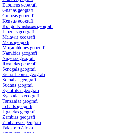
Etiopiens geografi
Ghanas geografi
Guineas geografi
Kenyas geografi
Kongo-Kinshasas geografi
Liberias geografi
Malawis geografi
Malis geografi
Moçambiques geografi
Namibias geografi
Nigerias geografi
Rwandas geografi
Senegals geografi
Sierra Leones geografi
Somalias geografi
Sudans geografi
Sydafrikas geografi
Sydsudans geografi
Tanzanias geografi
Tchads geografi
Ugandas geografi
Zambias geografi
Zimbabwes geografi
Fakta om Afrika