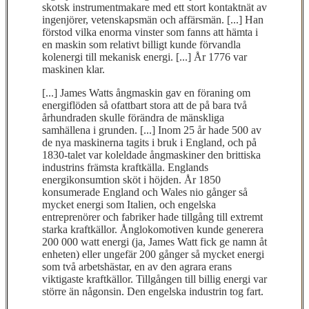
skotsk instrumentmakare med ett stort kontaktnät av
ingenjörer, vetenskapsmän och affärsmän. [...] Han
förstod vilka enorma vinster som fanns att hämta i
en maskin som relativt billigt kunde förvandla
kolenergi till mekanisk energi. [...] År 1776 var
maskinen klar.
[...] James Watts ångmaskin gav en föraning om
energiflöden så ofattbart stora att de på bara två
århundraden skulle förändra de mänskliga
samhällena i grunden. [...] Inom 25 år hade 500 av
de nya maskinerna tagits i bruk i England, och på
1830-talet var koleldade ångmaskiner den brittiska
industrins främsta kraftkälla. Englands
energikonsumtion sköt i höjden. År 1850
konsumerade England och Wales nio gånger så
mycket energi som Italien, och engelska
entreprenörer och fabriker hade tillgång till extremt
starka kraftkällor. Ånglokomotiven kunde generera
200 000 watt energi (ja, James Watt fick ge namn åt
enheten) eller ungefär 200 gånger så mycket energi
som två arbetshästar, en av den agrara erans
viktigaste kraftkällor. Tillgången till billig energi var
större än någonsin. Den engelska industrin tog fart.