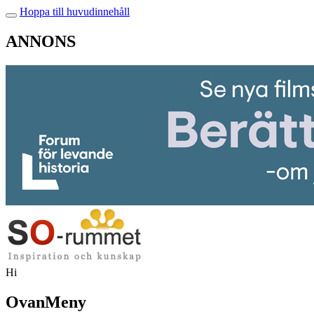
Hoppa till huvudinnehåll
ANNONS
Hi
OvanMeny