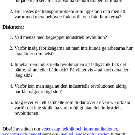
började man senare att använda stenkol istället för träkol?
Hur löstes det transportproblem som uppstod i och med att
varor med mera behövde fraktas till och från fabrikerna?
Diskutera:
Vad menas med begreppet industriell revolution?
Varför insåg fabriksägarna att man inte kunde ge arbetarna hur
låga löner som helst?
Innebar den industriella revolutionen att fattigt folk fick det
bättre, sämre eller både och? På vilket vis – på kort och/eller
lång sikt?
Varför kan man säga att den industriella revolutionen aldrig
har fått något riktigt slut?
Idag lever vi i ett samhälle som flödar över av varor. Förklara
varför det inte skulle ha varit möjligt utan den industriella
revolutionen.
Obs!
I avsnitten om
vetenskap, teknik och kommunikationer
,
ekonomi och handel
samt om
livet på landet och i staden
hittar du