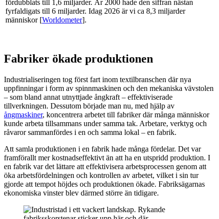
fördubblats till 1,6 miljarder. År 2000 hade den siffran nästan
fyrfaldigats till 6 miljarder. Idag 2026 är vi ca 8,3 miljarder
människor [
Worldometer
].
Fabriker ökade produktionen
Industrialiseringen tog först fart inom textilbranschen där nya
uppfinningar i form av spinnmaskinen och den mekaniska vävstolen
– som bland annat utnyttjade ångkraft – effektiviserade
tillverkningen. Dessutom började man nu, med hjälp av
ångmaskiner
, koncentrera arbetet till fabriker där många människor
kunde arbeta tillsammans under samma tak. Arbetare, verktyg och
råvaror sammanfördes i en och samma lokal – en fabrik.
Att samla produktionen i en fabrik hade många fördelar. Det var
framförallt mer kostnadseffektivt än att ha en utspridd produktion. I
en fabrik var det lättare att effektivisera arbetsprocessen genom att
öka arbetsfördelningen och kontrollen av arbetet, vilket i sin tur
gjorde att tempot höjdes och produktionen ökade. Fabriksägarnas
ekonomiska vinster blev därmed större än tidigare.