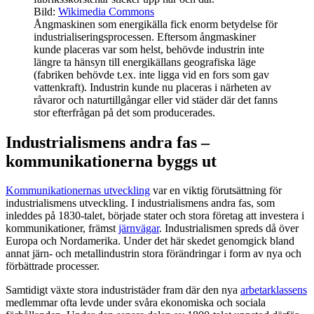
Bild:
Wikimedia Commons
Ångmaskinen som energikälla fick enorm betydelse för
industrialiseringsprocessen. Eftersom ångmaskiner
kunde placeras var som helst, behövde industrin inte
längre ta hänsyn till energikällans geografiska läge
(fabriken behövde t.ex. inte ligga vid en fors som gav
vattenkraft). Industrin kunde nu placeras i närheten av
råvaror och naturtillgångar eller vid städer där det fanns
stor efterfrågan på det som producerades.
Industrialismens andra fas –
kommunikationerna byggs ut
Kommunikationernas utveckling
var en viktig förutsättning för
industrialismens utveckling. I industrialismens andra fas, som
inleddes på 1830-talet, började stater och stora företag att investera i
kommunikationer, främst
järnvägar
. Industrialismen spreds då över
Europa och Nordamerika. Under det här skedet genomgick bland
annat järn- och metallindustrin stora förändringar i form av nya och
förbättrade processer.
Samtidigt växte stora industristäder fram där den nya
arbetarklassens
medlemmar ofta levde under svåra ekonomiska och sociala