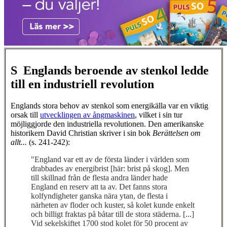
S
Englands beroende av stenkol ledde
till en industriell revolution
Englands stora behov av stenkol som energikälla var en viktig
orsak till
utvecklingen av ångmaskinen
, vilket i sin tur
möjliggjorde den industriella revolutionen. Den amerikanske
historikern David Christian skriver i sin bok
Berättelsen om
allt...
(s. 241-242):
"England var ett av de första länder i världen som
drabbades av energibrist [här: brist på skog]. Men
till skillnad från de flesta andra länder hade
England en reserv att ta av. Det fanns stora
kolfyndigheter ganska nära ytan, de flesta i
närheten av floder och kuster, så kolet kunde enkelt
och billigt fraktas på båtar till de stora städerna. [...]
Vid sekelskiftet 1700 stod kolet för 50 procent av