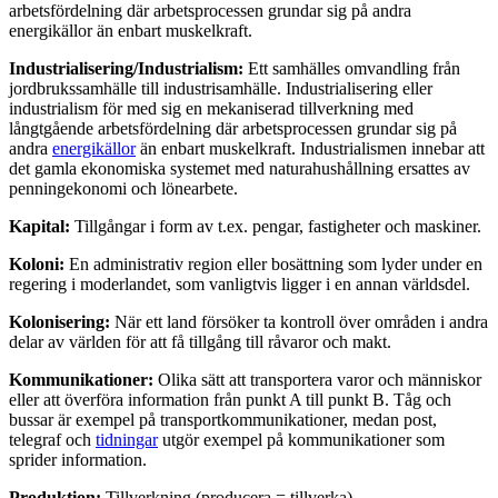
arbetsfördelning där arbetsprocessen grundar sig på andra
energikällor än enbart muskelkraft.
Industrialisering/Industrialism:
Ett samhälles omvandling från
jordbrukssamhälle till industrisamhälle. Industrialisering eller
industrialism för med sig en mekaniserad tillverkning med
långtgående arbetsfördelning där arbetsprocessen grundar sig på
andra
energikällor
än enbart muskelkraft. Industrialismen innebar att
det gamla ekonomiska systemet med naturahushållning ersattes av
penningekonomi och lönearbete.
Kapital:
Tillgångar i form av t.ex. pengar, fastigheter och maskiner.
Koloni:
En administrativ region eller bosättning som lyder under en
regering i moderlandet, som vanligtvis ligger i en annan världsdel.
Kolonisering:
När ett land försöker ta kontroll över områden i andra
delar av världen för att få tillgång till råvaror och makt.
Kommunikationer:
Olika sätt att transportera varor och människor
eller att överföra information från punkt A till punkt B. Tåg och
bussar är exempel på transportkommunikationer, medan post,
telegraf och
tidningar
utgör exempel på kommunikationer som
sprider information.
Produktion:
Tillverkning (producera = tillverka).