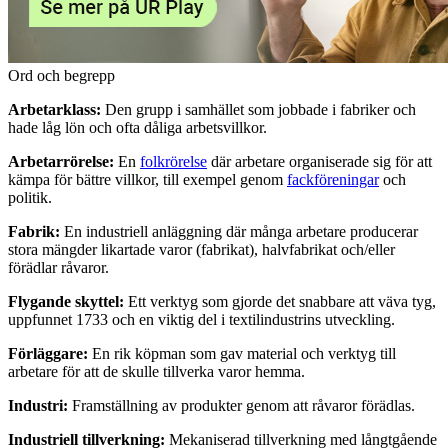
Ord och begrepp
Arbetarklass:
Den grupp i samhället som jobbade i fabriker och
hade låg lön och ofta dåliga arbetsvillkor.
Arbetarrörelse:
En
folkrörelse
där arbetare organiserade sig för att
kämpa för bättre villkor, till exempel genom
fackföreningar
och
politik.
Fabrik:
En industriell anläggning där många arbetare producerar
stora mängder likartade varor (fabrikat), halvfabrikat och/eller
förädlar råvaror.
Flygande skyttel:
Ett verktyg som gjorde det snabbare att väva tyg,
uppfunnet 1733 och en viktig del i textilindustrins utveckling.
Förläggare:
En rik köpman som gav material och verktyg till
arbetare för att de skulle tillverka varor hemma.
Industri:
Framställning av produkter genom att råvaror förädlas.
Industriell tillverkning:
Mekaniserad tillverkning med långtgående