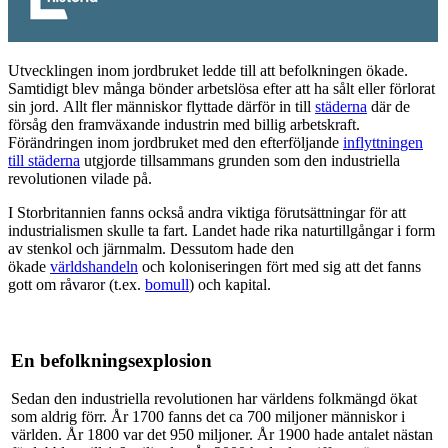
Utvecklingen inom jordbruket ledde till att befolkningen ökade.
Samtidigt blev många bönder arbetslösa efter att ha sålt eller förlorat
sin jord. Allt fler människor flyttade därför in till
städerna
där de
försåg den framväxande industrin med billig arbetskraft.
Förändringen inom jordbruket med den efterföljande
inflyttningen
till städerna
utgjorde tillsammans grunden som den industriella
revolutionen vilade på
.
I Storbritannien fanns också andra viktiga förutsättningar för att
industrialismen skulle ta fart. Landet hade rika naturtillgångar i form
av stenkol och järnmalm. Dessutom hade den
ökade
världshandeln
och koloniseringen fört med sig att det fanns
gott om råvaror (t.ex.
bomull
) och kapital.
En befolkningsexplosion
Sedan den industriella revolutionen har världens folkmängd ökat
som aldrig förr. År 1700 fanns det ca 700 miljoner människor i
världen. År 1800 var det 950 miljoner. År 1900 hade antalet nästan