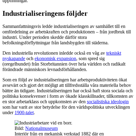
uppfinningar.
Industrialiseringens följder
Sammanfattningsvis ledde industrialiseringen av samhället till en
omfördelning av arbetskraften och produktionen – från jordbruk till
industri. Under perioden skedde därför stora
befolkningsförflyttningar från landsbygden till städerna.
Den industriella revolutionen inledde också en våg av
tekniskt
nyskapande
och
ekonomisk expansion
, som spred sig
(oregelbundet) från Storbritannien över hela världen och radikalt
förändrade människors levnadsförhållanden.
Som en följd av industrialiseringen har arbetsproduktiviteten ökat
avsevärt
och gjort det möjligt att tillfredsställa våra materiella behov
bättre än tidigare. Industrialiseringen har också haft stora sociala och
politiska konsekvenser i form av ökade klasskillnader, tillkomsten av
en stor arbetarklass och uppkomsten av den
socialistiska ideologin
som har varit av stor betydelse för den världspolitiska utvecklingen
under
1900-talet
.
Bild:
Nationalmuseum
Interiör från en mekanisk verkstad 1882 där en