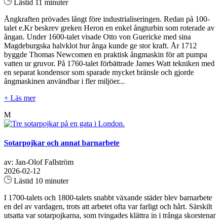
Lästid 11 minuter
Ångkraften prövades långt före industrialiseringen. Redan på 100-
talet e.Kr beskrev greken Heron en enkel ångturbin som roterade av
ångan. Under 1600-talet visade Otto von Guericke med sina
Magdeburgska halvklot hur ånga kunde ge stor kraft. År 1712
byggde Thomas Newcomen en praktisk ångmaskin för att pumpa
vatten ur gruvor. På 1760-talet förbättrade James Watt tekniken med
en separat kondensor som sparade mycket bränsle och gjorde
ångmaskinen användbar i fler miljöer...
+ Läs mer
M
Sotarpojkar och annat barnarbete
av: Jan-Olof Fallström
2026-02-12
Lästid 10 minuter
I 1700-talets och 1800-talets snabbt växande städer blev barnarbete
en del av vardagen, trots att arbetet ofta var farligt och hårt. Särskilt
utsatta var sotarpojkarna, som tvingades klättra in i trånga skorstenar