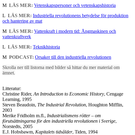
M
LÄS MER:
Vetenskapspersoner och vetenskapshistoria
L
LÄS MER:
Industriella revolutionens betydelse för produktion
och hantering av mat
M
LÄS MER:
Vattenkraft i modern tid: Ångmaskinen och
vattenkraftverk
L
LÄS MER:
Teknikhistoria
M
PODCAST:
Orsaker till den industriella revolutionen
Skrolla ner till listorna med bilder så hittar du mer material om
ämnet.
Litteratur:
Christine Rider,
An Introduction to Economic History
,
Cengage
Learning
, 1995
Steven Beaudoin,
The Industrial Revolution
, Houghton Mifflin,
2003
Merike Fridholm m.fl.,
Industrialismens rötter – om
förutsättningarna för den industriella revolutionen i Sverige
,
Norstedts, 2005
E.J. Hobsbawm,
Kapitalets tidsålder
, Tiden, 1994