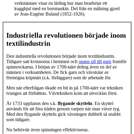
verkmästare visar en lärling hur man bearbetar ett
kugghjul med en borrmaskin. Del från en målning gjord
av Jean-Eugène Buland (1852-1926).
Industriella revolutionen började inom
textilindustrin
Den industriella revolutionen började inom textilindustrin.
Tidigare satt kvinnorna i hemmen och
spann ull till garn
framför
spinnrockarna. I början av 1700-talet deltog även en del av
männen i verksamheten. De fick garn och vävstolar av
förmögna köpmän (s.k. förläggare) som de arbetade för.
Men när efterfrågan ökade en bit in på 1700-talet var tekniken
tvungen att förbättras. Vävtekniken kom att utvecklas först.
År 1733 uppfanns den s.k.
flygande skytteln
. En skyttel
används för att föra tråden genom varpen när man väver tyg.
Med den flygande skytteln gick vävningen dubbelt så snabbt
som tidigare.
Nu behövde även spinningen effektiviseras.