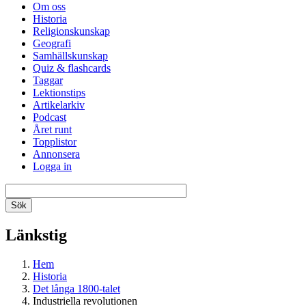
Om oss
Historia
Religionskunskap
Geografi
Samhällskunskap
Quiz & flashcards
Taggar
Lektionstips
Artikelarkiv
Podcast
Året runt
Topplistor
Annonsera
Logga in
Länkstig
Hem
Historia
Det långa 1800-talet
Industriella revolutionen