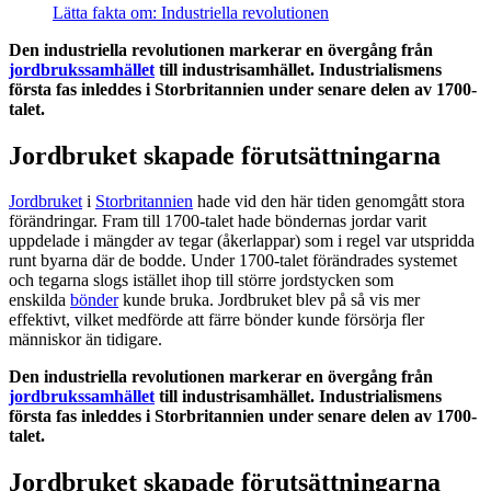
Lätta fakta om: Industriella revolutionen
Den industriella revolutionen markerar en övergång från
jordbrukssamhället
till industrisamhället. Industrialismens
första fas inleddes i Storbritannien under senare delen av 1700-
talet.
Jordbruket skapade förutsättningarna
Jordbruket
i
Storbritannien
hade vid den här tiden genomgått stora
förändringar. Fram till 1700-talet hade böndernas jordar varit
uppdelade i mängder av tegar (åkerlappar) som i regel var utspridda
runt byarna där de bodde. Under 1700-talet förändrades systemet
och tegarna slogs istället ihop till större jordstycken som
enskilda
bönder
kunde bruka. Jordbruket blev på så vis mer
effektivt, vilket medförde att färre bönder kunde försörja fler
människor än tidigare.
Den industriella revolutionen markerar en övergång från
jordbrukssamhället
till industrisamhället. Industrialismens
första fas inleddes i Storbritannien under senare delen av 1700-
talet.
Jordbruket skapade förutsättningarna