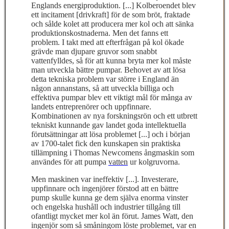
Englands energiproduktion. [...] Kolberoendet blev
ett incitament [drivkraft] för de som bröt, fraktade
och sålde kolet att producera mer kol och att sänka
produktionskostnaderna. Men det fanns ett
problem. I takt med att efterfrågan på kol ökade
grävde man djupare gruvor som snabbt
vattenfylldes, så för att kunna bryta mer kol måste
man utveckla bättre pumpar. Behovet av att lösa
detta tekniska problem var större i England än
någon annanstans, så att utveckla billiga och
effektiva pumpar blev ett viktigt mål för många av
landets entreprenörer och uppfinnare.
Kombinationen av nya forskningsrön och ett utbrett
tekniskt kunnande gav landet goda intellektuella
förutsättningar att lösa problemet [...] och i början
av 1700-talet fick den kunskapen sin praktiska
tillämpning i Thomas Newcomens ångmaskin som
användes för att pumpa
vatten
ur kolgruvorna.
Men maskinen var ineffektiv [...]. Investerare,
uppfinnare och ingenjörer förstod att en bättre
pump skulle kunna ge dem själva enorma vinster
och engelska hushåll och industrier tillgång till
ofantligt mycket mer kol än förut. James Watt, den
ingenjör som så småningom löste problemet, var en