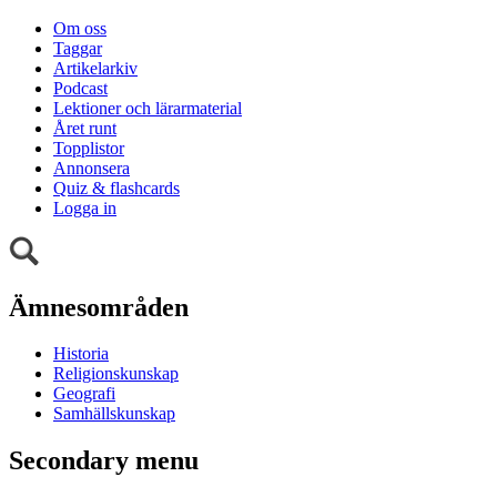
Om oss
Taggar
Artikelarkiv
Podcast
Lektioner och lärarmaterial
Året runt
Topplistor
Annonsera
Quiz & flashcards
Logga in
Ämnesområden
Historia
Religionskunskap
Geografi
Samhällskunskap
Secondary menu