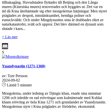
tillbakagång. Huvudstaden flyttades till Beijing och den Långa
muren (Kinesiska muren) renoverades och byggdes ut. Det var en
tid då Kina återhämtade sig efter mongolernas härjningar. Men styret
präglades av despoti, misstänksamhet, hemliga poliser och
eunuckvälde. Och under Mingdynastins sista år drabbades riket av
naturkatastrofer, svält och uppror. Det blev därmed en dynasti som
slutade i kaos...
+ Läs mer
S
Yuandynastin (1271-1368)
av: Tore Persson
2024-09-02
Lästid 5 minuter
Mongolerna, under ledning av Djingis khan, enade sina stammar
1206 och inledde en rad erövringar som kulminerade med Kublai
khans erövring av hela Kina 1271 och grundandet av Yuandynastin.
Mongolernas styre i Kina präglades av förödelse, ekonomisk