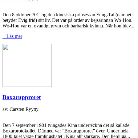
Den 8 oktober 701 tog den kinesiska prinsessan Yung-Tai (namnet
betyder Evig frid) sitt liv. Det var på order av kejsarinnan Wo-Hou.
Wo-Hou var en ovanligt grym och barbarisk kvinna. När hon blev...
+ Läs mer
Boxarupproret
av: Carsten Ryytty
Den 7 september 1901 tvingades Kina underteckna det så kallade
Boxarprotokollet. Därmed var ”Boxarupproret” över. Under hela
1800-talet växte främlingshatet i Kina allt starkare. Den hemliga...