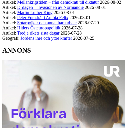
Artikel:
Mellankrigstiden – från demokrati till diktatur
2026-08-02
Artikel:
D-dagen – invasionen av Normandie
2026-08-01
Artikel:
Martin Luther King
2026-08-01
Artikel:
Peter Forsskål i Arabia Felix
2026-08-01
Artikel:
Sotarpojkar och annat barnarbete
2026-07-29
Artikel:
Hitlers Östeuropapolitik
2026-07-28
Artikel:
Tredje rikets sista dagar
2026-07-28
Geografi:
Jordens inre och yttre krafter
2026-07-25
ANNONS