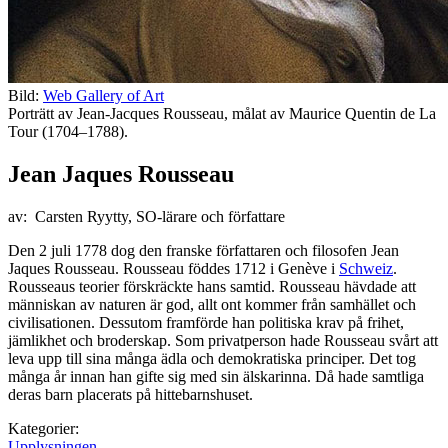
Bild:
Web Gallery of Art
Porträtt av Jean-Jacques Rousseau, målat av Maurice Quentin de La
Tour (1704–1788).
Jean Jaques Rousseau
av: Carsten Ryytty, SO-lärare och författare
Den 2 juli 1778 dog den franske författaren och filosofen Jean
Jaques Rousseau. Rousseau föddes 1712 i Genève i
Schweiz
.
Rousseaus teorier förskräckte hans samtid. Rousseau hävdade att
människan av naturen är god, allt ont kommer från samhället och
civilisationen. Dessutom framförde han politiska krav på frihet,
jämlikhet och broderskap. Som privatperson hade Rousseau svårt att
leva upp till sina många ädla och demokratiska principer. Det tog
många år innan han gifte sig med sin älskarinna. Då hade samtliga
deras barn placerats på hittebarnshuset.
Kategorier:
Upplysningen