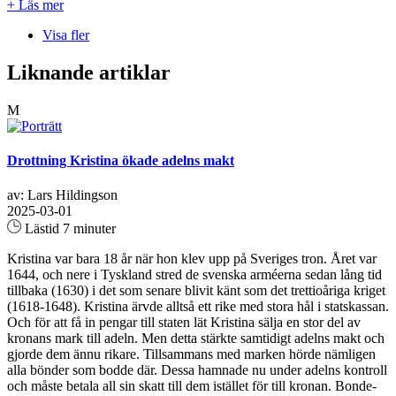
+ Läs mer
Visa fler
Liknande artiklar
M
Drottning Kristina ökade adelns makt
av: Lars Hildingson
2025-03-01
Lästid 7 minuter
Kristina var bara 18 år när hon klev upp på Sveriges tron. Året var
1644, och nere i Tyskland stred de svenska arméerna sedan lång tid
tillbaka (1630) i det som senare blivit känt som det trettioåriga kriget
(1618-1648). Kristina ärvde alltså ett rike med stora hål i statskassan.
Och för att få in pengar till staten lät Kristina sälja en stor del av
kronans mark till adeln. Men detta stärkte samtidigt adelns makt och
gjorde dem ännu rikare. Tillsammans med marken hörde nämligen
alla bönder som bodde där. Dessa hamnade nu under adelns kontroll
och måste betala all sin skatt till dem istället för till kronan. Bonde-