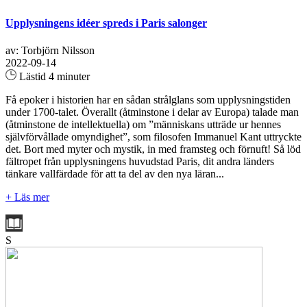
Upplysningens idéer spreds i Paris salonger
av: Torbjörn Nilsson
2022-09-14
Lästid 4 minuter
Få epoker i historien har en sådan strålglans som upplysningstiden
under 1700-talet. Överallt (åtminstone i delar av Europa) talade man
(åtminstone de intellektuella) om ”människans utträde ur hennes
självförvållade omyndighet”, som filosofen Immanuel Kant uttryckte
det. Bort med myter och mystik, in med framsteg och förnuft! Så löd
fältropet från upplysningens huvudstad Paris, dit andra länders
tänkare vallfärdade för att ta del av den nya läran...
+ Läs mer
S