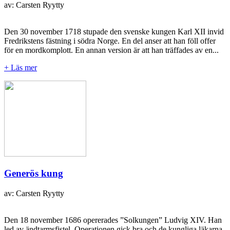
av: Carsten Ryytty
Den 30 november 1718 stupade den svenske kungen Karl XII invid
Fredrikstens fästning i södra Norge. En del anser att han föll offer
för en mordkomplott. En annan version är att han träffades av en...
+ Läs mer
Generös kung
av: Carsten Ryytty
Den 18 november 1686 opererades ”Solkungen” Ludvig XIV. Han
led av ändtarmsfistel. Operationen gick bra och de kungliga läkarna