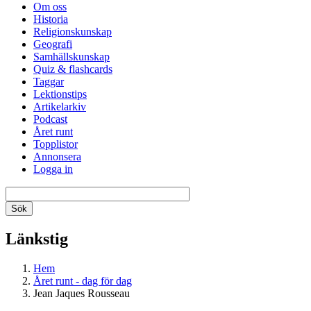
Om oss
Historia
Religionskunskap
Geografi
Samhällskunskap
Quiz & flashcards
Taggar
Lektionstips
Artikelarkiv
Podcast
Året runt
Topplistor
Annonsera
Logga in
Länkstig
Hem
Året runt - dag för dag
Jean Jaques Rousseau