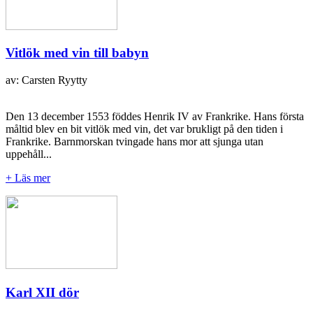
Vitlök med vin till babyn
av: Carsten Ryytty
Den 13 december 1553 föddes Henrik IV av Frankrike. Hans första
måltid blev en bit vitlök med vin, det var brukligt på den tiden i
Frankrike. Barnmorskan tvingade hans mor att sjunga utan
uppehåll...
+ Läs mer
Karl XII dör