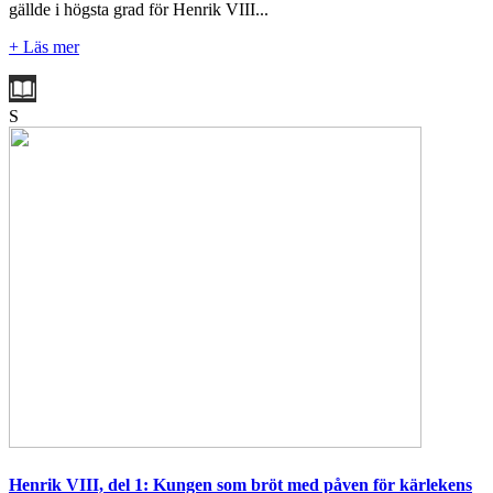
gällde i högsta grad för Henrik VIII...
+ Läs mer
S
Henrik VIII, del 1: Kungen som bröt med påven för kärlekens