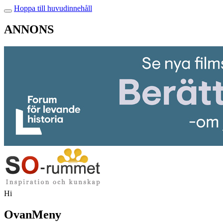
Hoppa till huvudinnehåll
ANNONS
Hi
OvanMeny