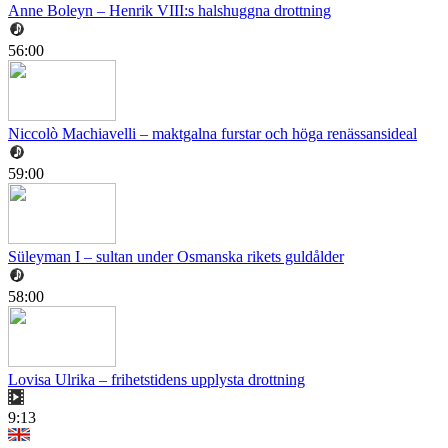
Anne Boleyn – Henrik VIII:s halshuggna drottning
56:00
Niccolò Machiavelli – maktgalna furstar och höga renässansideal
59:00
Süleyman I – sultan under Osmanska rikets guldålder
58:00
Lovisa Ulrika – frihetstidens upplysta drottning
9:13