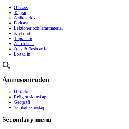
Om oss
Taggar
Artikelarkiv
Podcast
Lektioner och lärarmaterial
Året runt
Topplistor
Annonsera
Quiz & flashcards
Logga in
Ämnesområden
Historia
Religionskunskap
Geografi
Samhällskunskap
Secondary menu