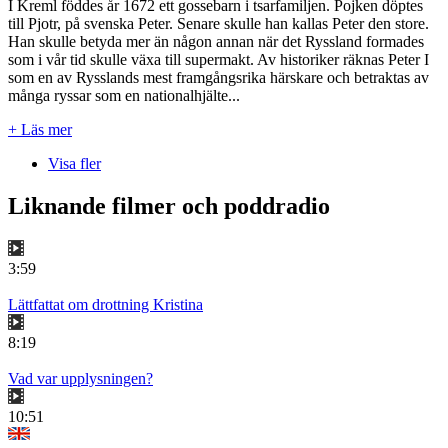
I Kreml föddes år 1672 ett gossebarn i tsarfamiljen. Pojken döptes
till Pjotr, på svenska Peter. Senare skulle han kallas Peter den store.
Han skulle betyda mer än någon annan när det Ryssland formades
som i vår tid skulle växa till supermakt. Av historiker räknas Peter I
som en av Rysslands mest framgångsrika härskare och betraktas av
många ryssar som en nationalhjälte...
+ Läs mer
Visa fler
Liknande filmer och poddradio
3:59
Lättfattat om drottning Kristina
8:19
Vad var upplysningen?
10:51