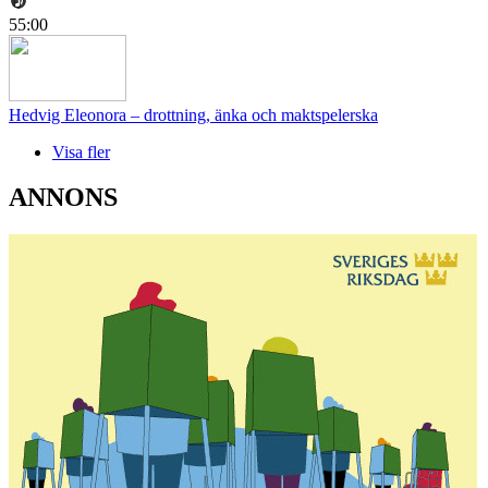
55:00
Hedvig Eleonora – drottning, änka och maktspelerska
Visa fler
ANNONS