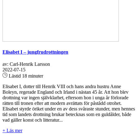
Elisabet I – jungfrudrottningen
av: Carl-Henrik Larsson
2022-07-15
Lästid 18 minuter
Elisabet I, dotter till Henrik VIII och hans andra hustru Anne
Boleyn, regerade England och Irland i nästan 45 år. Att hon blev
drottning var ingen självklarhet, eftersom hon i unga år förlorade
rätten till tronen efter att modern avrättats för påstådd otrohet.
Elisabet styrde öriket under en av dess svåraste stunder, men hennes
tid som landets drottning brukar betecknas som en guldålder, både
vad gäller konst och litteratur...
+ Läs mer