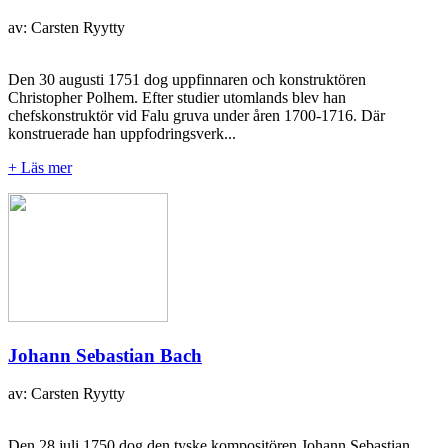
av: Carsten Ryytty
Den 30 augusti 1751 dog uppfinnaren och konstruktören
Christopher Polhem. Efter studier utomlands blev han
chefskonstruktör vid Falu gruva under åren 1700-1716. Där
konstruerade han uppfodringsverk...
+ Läs mer
Johann Sebastian Bach
av: Carsten Ryytty
Den 28 juli 1750 dog den tyske kompositören Johann Sebastian