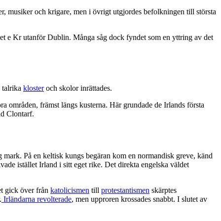
musiker och krigare, men i övrigt utgjordes befolkningen till största
talet e Kr utanför Dublin. Många såg dock fyndet som en yttring av det
 talrika
kloster
och skolor inrättades.
ra områden, främst längs kusterna. Här grundade de Irlands första
d Clontarf.
rdig mark. På en keltisk kungs begäran kom en normandisk greve, känd
e istället Irland i sitt eget rike. Det direkta engelska väldet
t gick över från
katolicismen
till
protestantismen
skärptes
.
Irländarna revolterade
, men upproren krossades snabbt. I slutet av