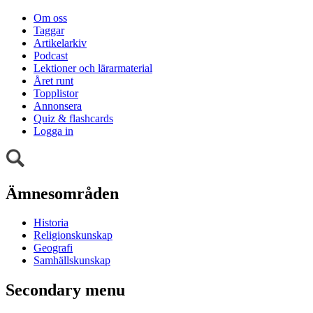
Om oss
Taggar
Artikelarkiv
Podcast
Lektioner och lärarmaterial
Året runt
Topplistor
Annonsera
Quiz & flashcards
Logga in
Ämnesområden
Historia
Religionskunskap
Geografi
Samhällskunskap
Secondary menu