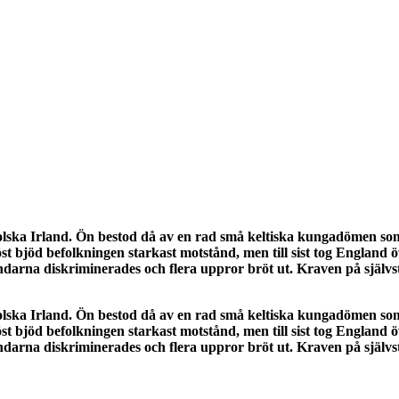
ska Irland. Ön bestod då av en rad små keltiska kungadömen som of
öst bjöd befolkningen starkast motstånd, men till sist tog Englan
ländarna diskriminerades och flera uppror bröt ut. Kraven på självst
ska Irland. Ön bestod då av en rad små keltiska kungadömen som of
öst bjöd befolkningen starkast motstånd, men till sist tog Englan
ländarna diskriminerades och flera uppror bröt ut. Kraven på självst