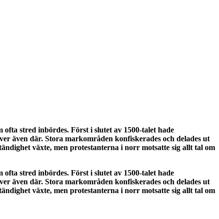
ta stred inbördes. Först i slutet av 1500-talet hade
d över även där. Stora markområden konfiskerades och delades ut
ändighet växte, men protestanterna i norr motsatte sig allt tal om
ta stred inbördes. Först i slutet av 1500-talet hade
d över även där. Stora markområden konfiskerades och delades ut
ändighet växte, men protestanterna i norr motsatte sig allt tal om