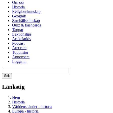
Om oss
Historia
Religionskunskap
Geografi
Samhällskunskap
Quiz & flashcards
Taggar
Lektionstips
Artikelarkiv
Podcast
Året runt
Topplistor
Annonsera
Logga in
Länkstig
Hem
Historia
Världens länder - historia
Europa - historia