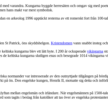
jd med varandra. Kungarna byggde herresäten och omgav sig med poeter, 
 men hans makt var mest symbolisk.
 sedan en arkeolog 1996 upptäckt resterna av ett romerskt fort från 100-
enden St Patrick, öns skyddshelgon.
Kristendomen
vann snabbt insteg och
e keltiska kungarna blev ett lätt byte. I 200 år ockuperade
vikingarna
sto
s de keltiska kungarna slutligen enas och besegrade 1014 vikingarna vi
Engelska normander var intresserade av den outnyttjade tillgången på bö
i på ön. Den engelske kungen, Henrik II, motsatte sig detta och införlivad
klyftan mellan engelsmän och irländare. När engelsmännen på 1500-tale
 som tagits i beslag från katoliker att tas över av engelska protestanter