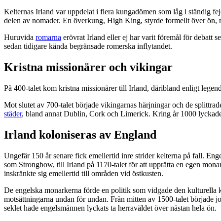
Kelternas Irland var uppdelat i flera kungadömen som låg i ständig fe
delen av nomader. En överkung, High King, styrde formellt över ön,
Huruvida
romarna
erövrat Irland eller ej har varit föremål för debatt
sedan tidigare kända begränsade romerska inflytandet.
Kristna missionärer och vikingar
På 400-talet kom kristna missionärer till Irland, däribland enligt leg
Mot slutet av 700-talet började vikingarnas härjningar och de splittrad
städer
, bland annat Dublin, Cork och Limerick. Kring år 1000 lyckade
Irland koloniseras av England
Ungefär 150 år senare fick emellertid inre strider kelterna på fall. 
som Strongbow, till Irland på 1170-talet för att upprätta en egen monark
inskränkte sig emellertid till områden vid östkusten.
De engelska monarkerna förde en politik som vidgade den kulturella 
motsättningarna undan för undan. Från mitten av 1500-talet började jord
seklet hade engelsmännen lyckats ta herraväldet över nästan hela ön.