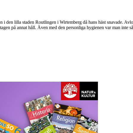
en i den lilla staden Routlingen i Wirtemberg då hans häst snavade. Avl
pptagen på annat håll. Även med den personliga hygienen var man inte så