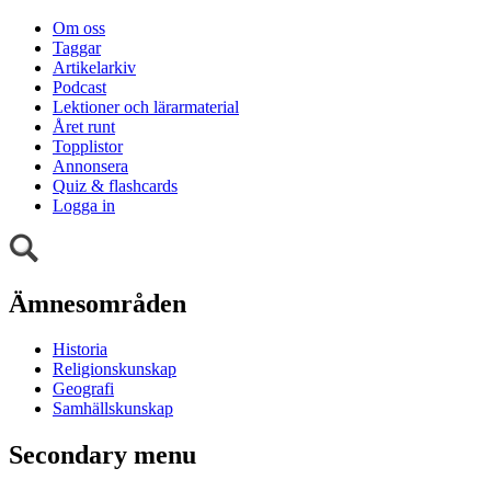
Om oss
Taggar
Artikelarkiv
Podcast
Lektioner och lärarmaterial
Året runt
Topplistor
Annonsera
Quiz & flashcards
Logga in
Ämnesområden
Historia
Religionskunskap
Geografi
Samhällskunskap
Secondary menu