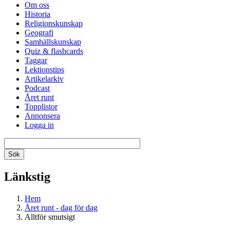
Om oss
Historia
Religionskunskap
Geografi
Samhällskunskap
Quiz & flashcards
Taggar
Lektionstips
Artikelarkiv
Podcast
Året runt
Topplistor
Annonsera
Logga in
Länkstig
Hem
Året runt - dag för dag
Alltför smutsigt