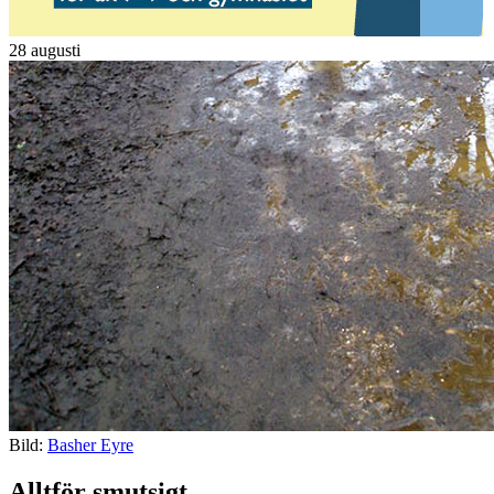
28 augusti
Bild:
Basher Eyre
Alltför smutsigt