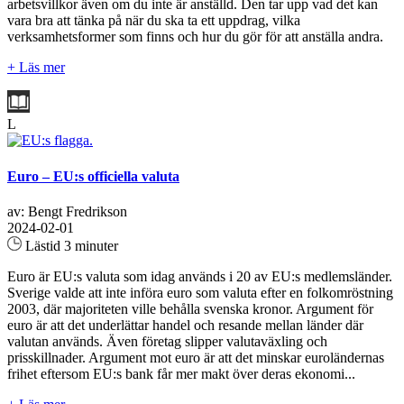
arbetsvillkor även om du inte är anställd. Den tar upp vad det kan
vara bra att tänka på när du ska ta ett uppdrag, vilka
verksamhetsformer som finns och hur du gör för att anställa andra.
+ Läs mer
L
Euro – EU:s officiella valuta
av: Bengt Fredrikson
2024-02-01
Lästid 3 minuter
Euro är EU:s valuta som idag används i 20 av EU:s medlemsländer.
Sverige valde att inte införa euro som valuta efter en folkomröstning
2003, där majoriteten ville behålla svenska kronor. Argument för
euro är att det underlättar handel och resande mellan länder där
valutan används. Även företag slipper valutaväxling och
prisskillnader. Argument mot euro är att det minskar euroländernas
frihet eftersom EU:s bank får mer makt över deras ekonomi...