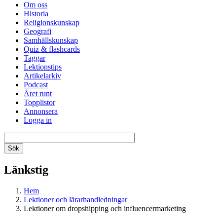
Om oss
Historia
Religionskunskap
Geografi
Samhällskunskap
Quiz & flashcards
Taggar
Lektionstips
Artikelarkiv
Podcast
Året runt
Topplistor
Annonsera
Logga in
Länkstig
Hem
Lektioner och lärarhandledningar
Lektioner om dropshipping och influencermarketing