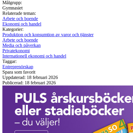
Målgrupp:
Gymnasiet
Relaterade teman:
Arbete och boende
Ekonomi och handel
Kategorier:
Produktion och konsumtion av varor och tjänster
Arbete och boende
Media och påverkan
Privatekonomi
Internationell ekonomi och handel
Taggar:
Entreprenörskap
Spara som favorit
Uppdaterad: 18 februari 2026
Publicerad: 18 februari 2026