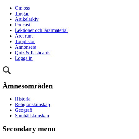
Om oss
Taggar
Artikelarkiv
Podcast
Lektioner och lärarmaterial
Året runt
Topplistor
Annonsera
Quiz & flashcards
Logga in
Ämnesområden
Historia
Religionskunskap
Geografi
Samhällskunskap
Secondary menu