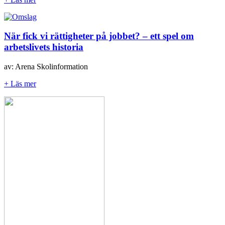
När fick vi rättigheter på jobbet? – ett spel om
arbetslivets historia
av: Arena Skolinformation
+ Läs mer