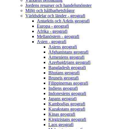
Världens befolkning
Jordens resurser och handelsmönster
Miljö och hållbarhetsfrågor
Världsdelar och länder - geografi
Antarktis och Arktis geografi
Europa - geografi
Afrika - geografi
Mellanöstern - geografi
Asien - geografi
Asiens geografi
Afghanistans geografi
Armeniens geografi
Azerbajdzjans geografi
Bangladesh geografi
Bhutans geografi
Bruneis geografi
Filippinernas geografi
Indiens geografi
Indonesiens geografi
Japans geografi
Kambodjas geografi
Kazakstans geografi
Kinas geografi
Kirgizistans geografi
Laos geografi