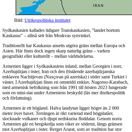
Bild:
Utrikespolitiska institutet
Sydkaukasien kallades tidigare Transkaukasien, ”landet bortom
Kaukasus” – alltså sett från Moskvas synvinkel.
Traditionellt har Kaukasus ansetts utgöra gräns mellan Europa och
Asien. Här finns dock ingen skarp naturlig gräns – varken
geografiskt eller kulturellt – mellan världsdelarna.
Armenien ligger i Sydkaukasiens inland, mellan Georgien i norr,
Azerbajdzjan i öster, Iran och den fristående azerbajdzjanska
enklaven Nachitjevan (Naxçıvan på azeriska) i söder samt Turkiet i
väster. I Azerbajdzjan finns en omstridd enklav, Nagorno-Karabach,
med armenisk befolkning som från 1991 till hösten 2023 fungerade
som en mini-stat under Armeniens beskydd (läs mer iInrikespolitik
och författning).
Armenien är ett högland. Halva landytan ligger högre än 2 000
meter över havet. Terrängen är rikt varierad med högplatåer,
slocknade vulkaner och djupt nedskurna floddalar. Genom norra
Armenien går en bergskedja som viker av söderut, längs gränsen
mot Azerbajdzjan i öster. Berget Ararat, som av tradition har stor