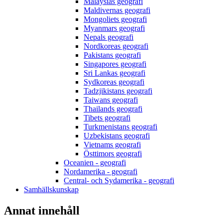
Malaysias geografi
Maldivernas geografi
Mongoliets geografi
Myanmars geografi
Nepals geografi
Nordkoreas geografi
Pakistans geografi
Singapores geografi
Sri Lankas geografi
Sydkoreas geografi
Tadzjikistans geografi
Taiwans geografi
Thailands geografi
Tibets geografi
Turkmenistans geografi
Uzbekistans geografi
Vietnams geografi
Östtimors geografi
Oceanien - geografi
Nordamerika - geografi
Central- och Sydamerika - geografi
Samhällskunskap
Annat innehåll