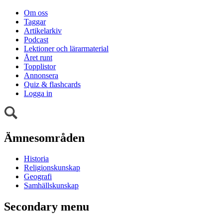
Om oss
Taggar
Artikelarkiv
Podcast
Lektioner och lärarmaterial
Året runt
Topplistor
Annonsera
Quiz & flashcards
Logga in
Ämnesområden
Historia
Religionskunskap
Geografi
Samhällskunskap
Secondary menu