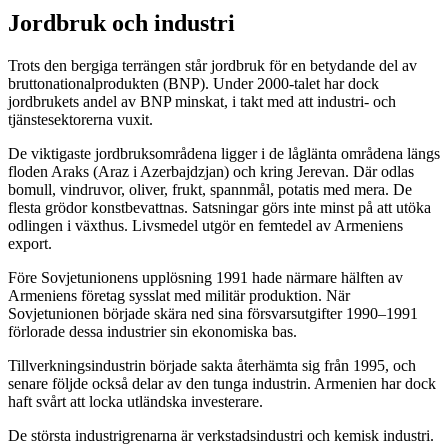
Jordbruk och industri
Trots den bergiga terrängen står jordbruk för en betydande del av
bruttonationalprodukten (BNP). Under 2000-talet har dock
jordbrukets andel av BNP minskat, i takt med att industri- och
tjänstesektorerna vuxit.
De viktigaste jordbruksområdena ligger i de låglänta områdena längs
floden Araks (Araz i Azerbajdzjan) och kring Jerevan. Där odlas
bomull, vindruvor, oliver, frukt, spannmål, potatis med mera. De
flesta grödor konstbevattnas. Satsningar görs inte minst på att utöka
odlingen i växthus. Livsmedel utgör en femtedel av Armeniens
export.
Före Sovjetunionens upplösning 1991 hade närmare hälften av
Armeniens företag sysslat med militär produktion. När
Sovjetunionen började skära ned sina försvarsutgifter 1990–1991
förlorade dessa industrier sin ekonomiska bas.
Tillverkningsindustrin började sakta återhämta sig från 1995, och
senare följde också delar av den tunga industrin. Armenien har dock
haft svårt att locka utländska investerare.
De största industrigrenarna är verkstadsindustri och kemisk industri.