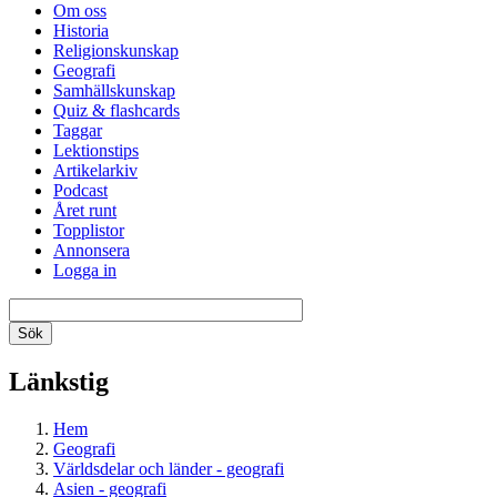
Om oss
Historia
Religionskunskap
Geografi
Samhällskunskap
Quiz & flashcards
Taggar
Lektionstips
Artikelarkiv
Podcast
Året runt
Topplistor
Annonsera
Logga in
Länkstig
Hem
Geografi
Världsdelar och länder - geografi
Asien - geografi