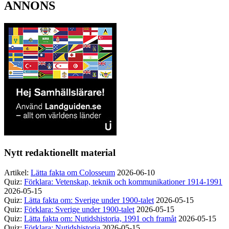
ANNONS
Nytt redaktionellt material
Artikel:
Lätta fakta om Colosseum
2026-06-10
Quiz:
Förklara: Vetenskap, teknik och kommunikationer 1914-1991
2026-05-15
Quiz:
Lätta fakta om: Sverige under 1900-talet
2026-05-15
Quiz:
Förklara: Sverige under 1900-talet
2026-05-15
Quiz:
Lätta fakta om: Nutidshistoria, 1991 och framåt
2026-05-15
Quiz:
Förklara: Nutidshistoria
2026-05-15