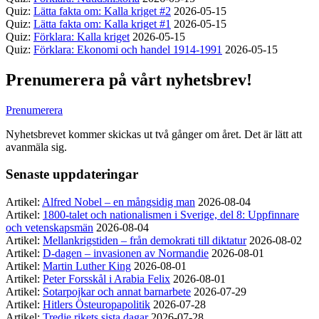
Quiz:
Lätta fakta om: Kalla kriget #2
2026-05-15
Quiz:
Lätta fakta om: Kalla kriget #1
2026-05-15
Quiz:
Förklara: Kalla kriget
2026-05-15
Quiz:
Förklara: Ekonomi och handel 1914-1991
2026-05-15
Prenumerera på vårt nyhetsbrev!
Prenumerera
Nyhetsbrevet kommer skickas ut två gånger om året. Det är lätt att
avanmäla sig.
Senaste uppdateringar
Artikel:
Alfred Nobel – en mångsidig man
2026-08-04
Artikel:
1800-talet och nationalismen i Sverige, del 8: Uppfinnare
och vetenskapsmän
2026-08-04
Artikel:
Mellankrigstiden – från demokrati till diktatur
2026-08-02
Artikel:
D-dagen – invasionen av Normandie
2026-08-01
Artikel:
Martin Luther King
2026-08-01
Artikel:
Peter Forsskål i Arabia Felix
2026-08-01
Artikel:
Sotarpojkar och annat barnarbete
2026-07-29
Artikel:
Hitlers Östeuropapolitik
2026-07-28
Artikel:
Tredje rikets sista dagar
2026-07-28