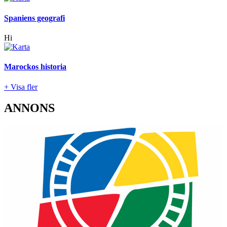
Spaniens geografi
Hi
Marockos historia
+ Visa fler
ANNONS