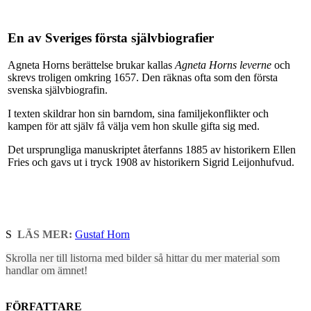
En av Sveriges första självbiografier
Agneta Horns berättelse brukar kallas
Agneta Horns leverne
och
skrevs troligen omkring 1657. Den räknas ofta som den första
svenska självbiografin.
I texten skildrar hon sin barndom, sina familjekonflikter och
kampen för att själv få välja vem hon skulle gifta sig med.
Det ursprungliga manuskriptet återfanns 1885 av historikern Ellen
Fries och gavs ut i tryck 1908 av historikern Sigrid Leijonhufvud.
S
LÄS MER:
Gustaf Horn
Skrolla ner till listorna med bilder så hittar du mer material som
handlar om ämnet!
FÖRFATTARE