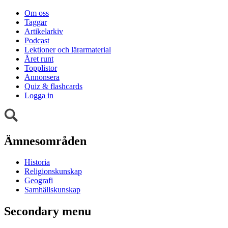
Om oss
Taggar
Artikelarkiv
Podcast
Lektioner och lärarmaterial
Året runt
Topplistor
Annonsera
Quiz & flashcards
Logga in
Ämnesområden
Historia
Religionskunskap
Geografi
Samhällskunskap
Secondary menu