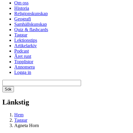
Om oss
Historia
Religionskunskap
Geografi
Samhällskunskap
Quiz & flashcards
Taggar
Lektionstips
Artikelarkiv
Podcast
Året runt
Topplistor
Annonsera
Logga in
Länkstig
Hem
Taggar
Agneta Horn