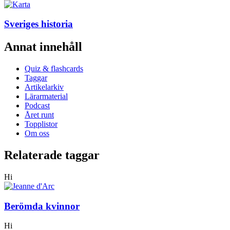
Sveriges historia
Annat innehåll
Quiz & flashcards
Taggar
Artikelarkiv
Lärarmaterial
Podcast
Året runt
Topplistor
Om oss
Relaterade taggar
Hi
Berömda kvinnor
Hi