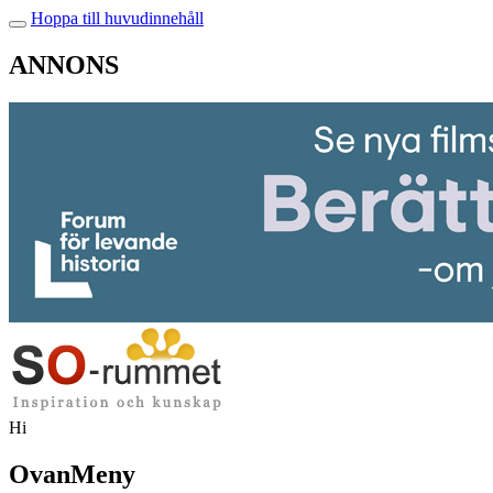
Hoppa till huvudinnehåll
ANNONS
Hi
OvanMeny