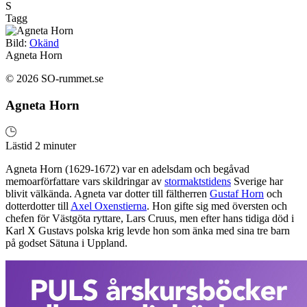
S
Tagg
Bild:
Okänd
Agneta Horn
© 2026 SO-rummet.se
Agneta Horn
Lästid 2 minuter
Agneta Horn (1629-1672) var en adelsdam och begåvad
memoarförfattare vars skildringar av
stormaktstidens
Sverige har
blivit välkända. Agneta var dotter till fältherren
Gustaf Horn
och
dotterdotter till
Axel Oxenstierna
. Hon gifte sig med översten och
chefen för Västgöta ryttare, Lars Cruus, men efter hans tidiga död i
Karl X Gustavs polska krig levde hon som änka med sina tre barn
på godset Sätuna i Uppland.