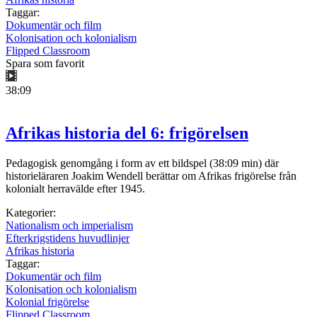
Taggar:
Dokumentär och film
Kolonisation och kolonialism
Flipped Classroom
Spara som favorit
38:09
Afrikas historia del 6: frigörelsen
Pedagogisk genomgång i form av ett bildspel (38:09 min) där
historieläraren Joakim Wendell berättar om Afrikas frigörelse från
kolonialt herravälde efter 1945.
Kategorier:
Nationalism och imperialism
Efterkrigstidens huvudlinjer
Afrikas historia
Taggar:
Dokumentär och film
Kolonisation och kolonialism
Kolonial frigörelse
Flipped Classroom