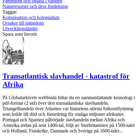
Fattigdom och ohälsa i världen
Naturresurser och dess fördelning
Taggar:
Kolonisation och kolonialism
Orsaker till fattigdom
Utvecklingsländer
Spara som favorit
Transatlantisk slavhandel - katastrof för
Afrika
På Globalarkivets webbsida hittar du en sammanfattande kronologi i
pdf-format (2 sid) över den transatlantiska slavhandeln.
Triangelhandeln över Atlanten var historiens största folkomflyttning
som ledde till död och förnedring för otaliga miljoner afrikaner.
Portugal och Spanien påbörjade slavhandeln mellan Afrika och
Amerika redan på sent 1400-tal, följt av Storbritannien på 1500-talet
och Holland, Frankrike, Danmark och Sverige på 1600-talet...