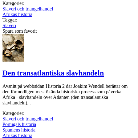
Kategorier:
Slaveri och triangelhandel
Afrikas historia
Taggar:
Slaveri
Spara som favorit
Den transatlantiska slavhandeln
Avsnitt på webbsidan Historia 2 där Joakim Wendell berättar om
den förmodligen mest ökända historiska process som påverkat
Afrika - slavhandeln över Atlanten (den transatlantiska
slavhandeln)...
Kategorier:
Slaveri och triangelhandel
Portugals historia
Spaniens historia
Afrikas historia