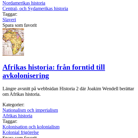
Nordamerikas historia
Central- och Sydamerikas historia
Taggar:
Slaveri
Spara som favorit
Afrikas historia: från forntid till
avkolonisering
Längre avsnitt på webbsidan Historia 2 där Joakim Wendell berättar
om Afrikas historia.
Kategorier:
Nationalism och imperialism
Afrikas historia
Taggar:
Kolonisation och kolonialism
Kolonial frigörelse
Spara som favorit