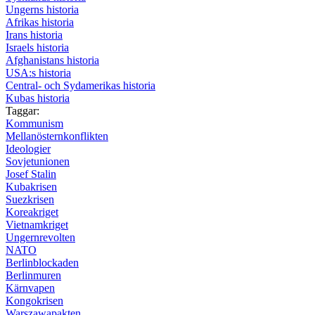
Ungerns historia
Afrikas historia
Irans historia
Israels historia
Afghanistans historia
USA:s historia
Central- och Sydamerikas historia
Kubas historia
Taggar:
Kommunism
Mellanösternkonflikten
Ideologier
Sovjetunionen
Josef Stalin
Kubakrisen
Suezkrisen
Koreakriget
Vietnamkriget
Ungernrevolten
NATO
Berlinblockaden
Berlinmuren
Kärnvapen
Kongokrisen
Warszawapakten