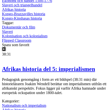
Ekonomi och handel 1500-1776
Slaveri och triangelhandel
Afrikas historia
Kongo-Brazzavilles historia
Kongo-Kinshasas historia
Taggar:
Dokumentär och film
Slaveri
Kolonisation och kolonialism
Flipped Classroom
Spara som favorit
38:31
Afrikas historia del 5: imperialismen
Pedagogisk genomgång i form av ett bildspel (38:31 min) där
historieläraren Joakim Wendell berättar om imperialismen utifrån ett
afrikanskt perspektiv. Fokus ligger på varför Afrika hamnade under
europeisk ockupation under 1800-talet.
Kategorier:
Nationalism och imperialism
Afrikas historia