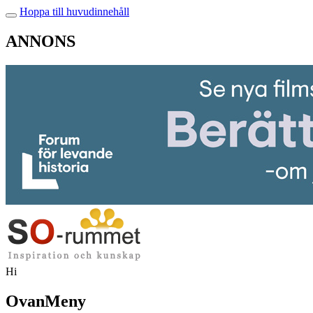
Hoppa till huvudinnehåll
ANNONS
Hi
OvanMeny