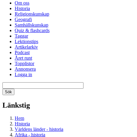
Om oss
Historia
Religionskunskap
Geografi
Samhällskunskap
Quiz & flashcards
Taggar
Lektionstips
Artikelarkiv
Podcast
Året runt
Topplistor
Annonsera
Logga in
Länkstig
Hem
Historia
Världens länder - historia
Afrika - historia