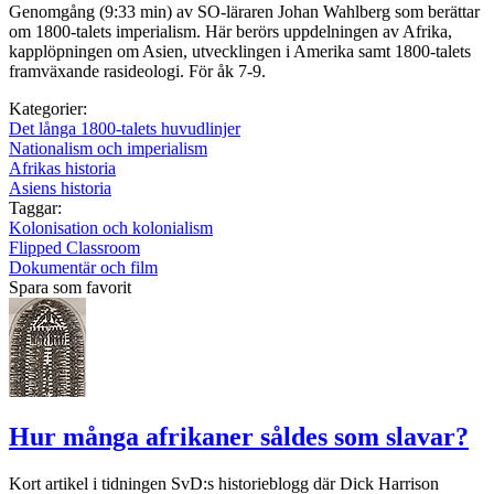
Genomgång (9:33 min) av SO-läraren Johan Wahlberg som berättar
om 1800-talets imperialism. Här berörs uppdelningen av Afrika,
kapplöpningen om Asien, utvecklingen i Amerika samt 1800-talets
framväxande rasideologi. För åk 7-9.
Kategorier:
Det långa 1800-talets huvudlinjer
Nationalism och imperialism
Afrikas historia
Asiens historia
Taggar:
Kolonisation och kolonialism
Flipped Classroom
Dokumentär och film
Spara som favorit
Hur många afrikaner såldes som slavar?
Kort artikel i tidningen SvD:s historieblogg där Dick Harrison