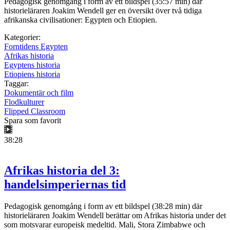
Pedagogisk genomgång i form av ett bildspel (35:57 min) där
historieläraren Joakim Wendell ger en översikt över två tidiga
afrikanska civilisationer: Egypten och Etiopien.
Kategorier:
Forntidens Egypten
Afrikas historia
Egyptens historia
Etiopiens historia
Taggar:
Dokumentär och film
Flodkulturer
Flipped Classroom
Spara som favorit
38:28
Afrikas historia del 3:
handelsimperiernas tid
Pedagogisk genomgång i form av ett bildspel (38:28 min) där
historieläraren Joakim Wendell berättar om Afrikas historia under det
som motsvarar europeisk medeltid. Mali, Stora Zimbabwe och