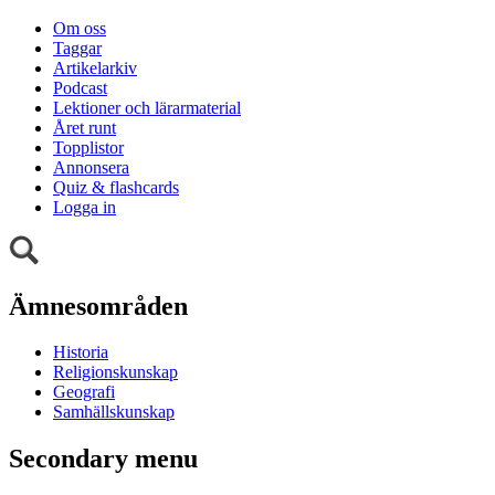
Om oss
Taggar
Artikelarkiv
Podcast
Lektioner och lärarmaterial
Året runt
Topplistor
Annonsera
Quiz & flashcards
Logga in
Ämnesområden
Historia
Religionskunskap
Geografi
Samhällskunskap
Secondary menu