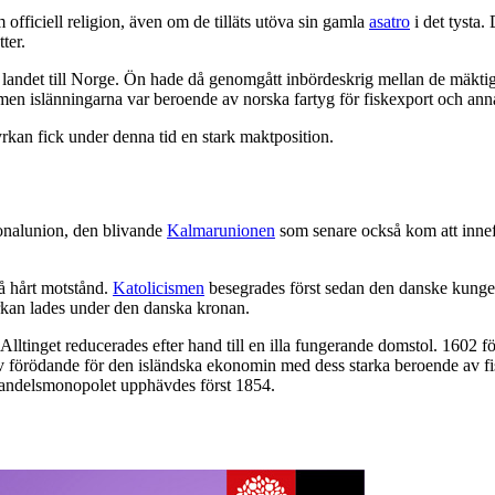
officiell religion, även om de tilläts utöva sin gamla
asatro
i det tysta.
ter.
nsluta landet till Norge. Ön hade då genomgått inbördeskrig mellan de mä
men islänningarna var beroende av norska fartyg för fiskexport och ann
yrkan fick under denna tid en stark maktposition.
onalunion, den blivande
Kalmarunionen
som senare också kom att innefa
på hårt motstånd.
Katolicismen
besegrades först sedan den danske kungen 
rkan lades under den danska kronan.
 Alltinget reducerades efter hand till en illa fungerande domstol. 1602
förödande för den isländska ekonomin med dess starka beroende av fiske
 Handelsmonopolet upphävdes först 1854.