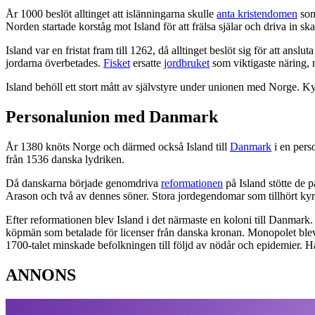
År 1000 beslöt alltinget att islänningarna skulle
anta kristendomen
som 
Norden startade korståg mot Island för att frälsa själar och driva in skat
Island var en fristat fram till 1262, då alltinget beslöt sig för att a
jordarna överbetades.
Fisket
ersatte
jordbruket
som viktigaste näring, 
Island behöll ett stort mått av självstyre under unionen med Norge. K
Personalunion med Danmark
År 1380 knöts Norge och därmed också Island till
Danmark
i en pers
från 1536 danska lydriken.
Då danskarna började genomdriva
reformationen
på Island stötte de 
Arason och två av dennes söner. Stora jordegendomar som tillhört ky
Efter reformationen blev Island i det närmaste en koloni till Danmark.
köpmän som betalade för licenser från danska kronan. Monopolet blev 
1700-talet minskade befolkningen till följd av nödår och epidemier.
ANNONS