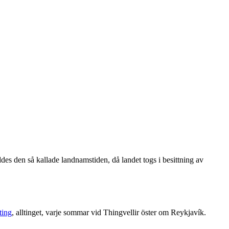
s den så kallade landnamstiden, då landet togs i besittning av
ting
, alltinget, varje sommar vid Thingvellir öster om Reykjavík.