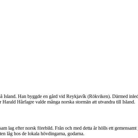
på Island. Han byggde en gård vid Reykjavík (Rökviken). Därmed inledde
der Harald Hårfagre valde många norska stormän att utvandra till Island.
am lag efter norsk förebild. Från och med detta år hölls ett gemensamt
ten låg hos de lokala hövdingarna, godarna.