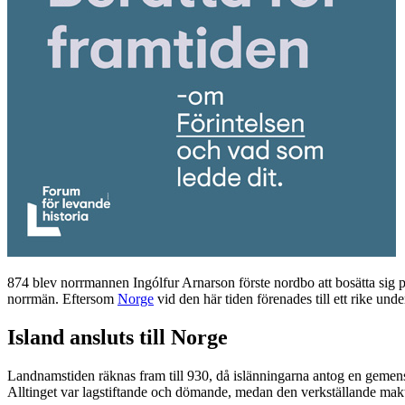
874 blev norrmannen Ingólfur Arnarson förste nordbo att bosätta sig 
norrmän. Eftersom
Norge
vid den här tiden förenades till ett rike un
Island ansluts till Norge
Landnamstiden räknas fram till 930, då islänningarna antog en gemens
Alltinget var lagstiftande och dömande, medan den verkställande mak