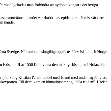
 Därmed lyckades man förhindra att nydöpta kungar i det övriga
ktigaste stormännen, landet var drabbat av epidemier och missväxt, och
an handel.
tta Sverige. När unionen slutgiltigt upplöstes blev Island och Norge
Kristian III år 1550 låtit avrätta den mäktige biskopen i Hólar, Jón
 förbjöd kung Kristian IV all handel med Island med undantag för vissa
xporten. Till detta kom en klimatförsämring, ”lilla istiden”. Under