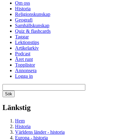
Om oss
Historia
Religionskunskap
Geografi
Samhällskunskap
Quiz & flashcards
Taggar
Lektionstips
Artikelarkiv
Podcast
Året runt
Topplistor
Annonsera
Logga in
Länkstig
Hem
Historia
Världens länder - historia
Europa - historia