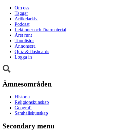
Om oss
Taggar
Artikelarkiv
Podcast
Lektioner och lärarmaterial
Året runt
Topplistor
Annonsera
Quiz & flashcards
Logga in
Ämnesområden
Historia
Religionskunskap
Geografi
Samhällskunskap
Secondary menu