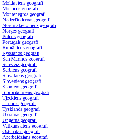
Moldaviens geografi
Monacos geografi
Montenegros geografi
Nederländernas geografi
Nordmakedoniens geografi
Norges geografi
Polens geografi
Portugals geografi
Rumäniens geografi
Rysslands geografi
San Marinos geografi
Schweiz geografi
Serbiens geografi
Slovakiens geografi
Sloveniens geografi
Spaniens geografi
Storbritanniens geografi
Tjeckiens geografi
Turkiets geografi
Tysklands geografi
Ukrainas geografi
Ungerns geografi
Vatikanstatens geografi
Österrikes geografi
Azerbajdzjans geografi