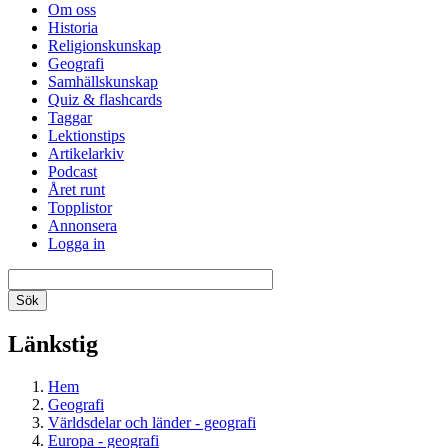
Om oss
Historia
Religionskunskap
Geografi
Samhällskunskap
Quiz & flashcards
Taggar
Lektionstips
Artikelarkiv
Podcast
Året runt
Topplistor
Annonsera
Logga in
Länkstig
Hem
Geografi
Världsdelar och länder - geografi
Europa - geografi