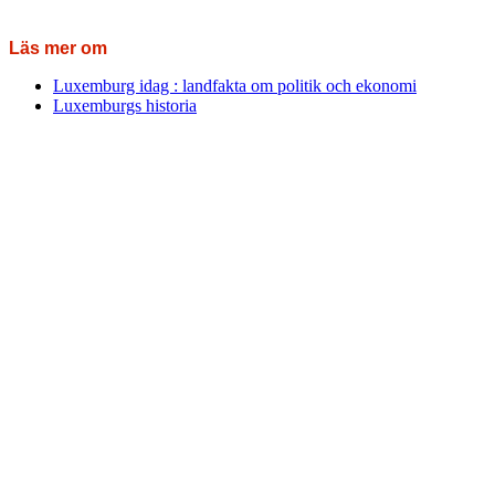
Läs mer om
Luxemburg idag : landfakta om politik och ekonomi
Luxemburgs historia