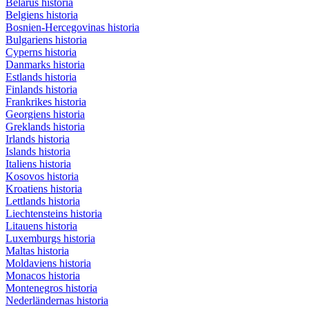
Belarus historia
Belgiens historia
Bosnien-Hercegovinas historia
Bulgariens historia
Cyperns historia
Danmarks historia
Estlands historia
Finlands historia
Frankrikes historia
Georgiens historia
Greklands historia
Irlands historia
Islands historia
Italiens historia
Kosovos historia
Kroatiens historia
Lettlands historia
Liechtensteins historia
Litauens historia
Luxemburgs historia
Maltas historia
Moldaviens historia
Monacos historia
Montenegros historia
Nederländernas historia