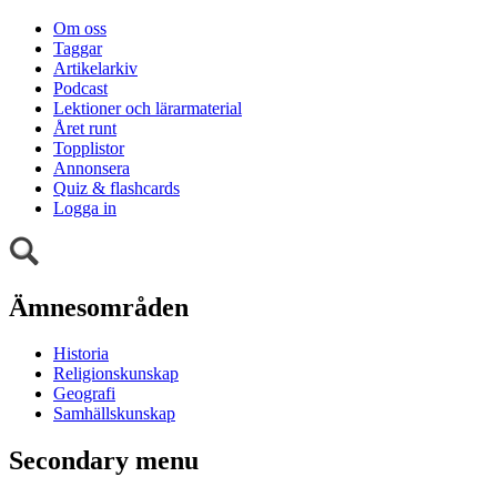
Om oss
Taggar
Artikelarkiv
Podcast
Lektioner och lärarmaterial
Året runt
Topplistor
Annonsera
Quiz & flashcards
Logga in
Ämnesområden
Historia
Religionskunskap
Geografi
Samhällskunskap
Secondary menu