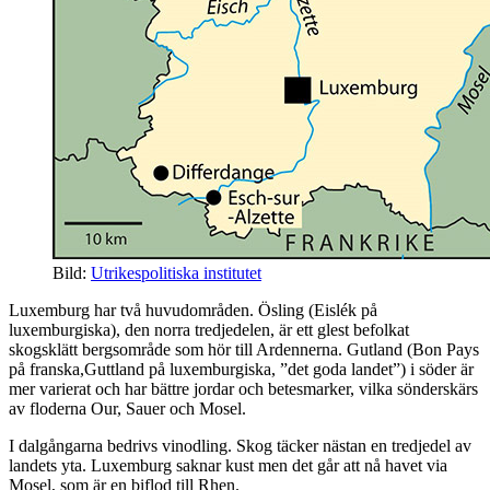
Bild:
Utrikespolitiska institutet
Luxemburg har två huvudområden. Ösling (Eislék på
luxemburgiska), den norra tredjedelen, är ett glest befolkat
skogsklätt bergsområde som hör till Ardennerna. Gutland (Bon Pays
på franska,Guttland på luxemburgiska, ”det goda landet”) i söder är
mer varierat och har bättre jordar och betesmarker, vilka sönderskärs
av floderna Our, Sauer och Mosel.
I dalgångarna bedrivs vinodling. Skog täcker nästan en tredjedel av
landets yta. Luxemburg saknar kust men det går att nå havet via
Mosel, som är en biflod till Rhen.