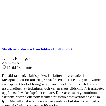
Skriftens historia – från bildskrift till alfabet
av: Lars Hildingson
2023-07-04
Lästid 18 minuter
Det äldsta kända skriftspråket, kilskriften, utvecklades i
Mesopotamien för omkring 5 000 år sedan. Till en början användes
skriftspråket för bokföring inom handel och jordbruk. Det bestod
ursprungligen av teckningar och var en slags bildskrift. När alfabetet
uppfanns blev skriftspråket enklare. Det var ett stort genombrott i
skriftens historia eftersom tecknen nu istället motsvarades av olika
ljud. Med ett alfabet kunde man använda en bokstav för ett ljud och
slapp på så vis ha ett tecken för varje ord...