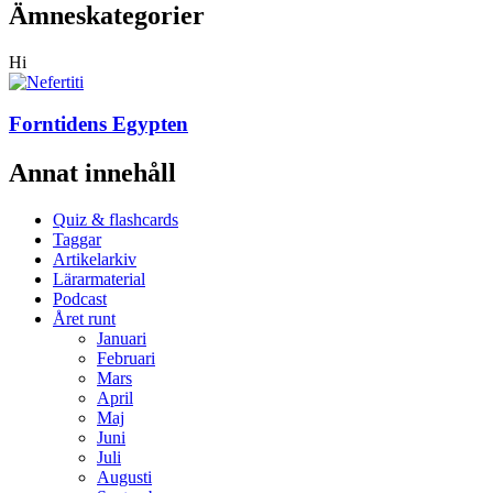
Ämneskategorier
Hi
Forntidens Egypten
Annat innehåll
Quiz & flashcards
Taggar
Artikelarkiv
Lärarmaterial
Podcast
Året runt
Januari
Februari
Mars
April
Maj
Juni
Juli
Augusti