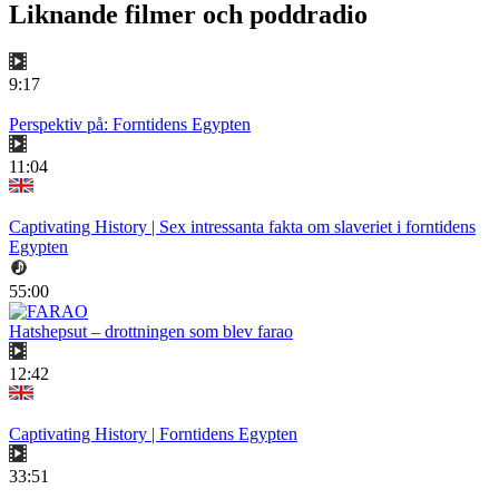
Liknande filmer och poddradio
9:17
Perspektiv på: Forntidens Egypten
11:04
Captivating History | Sex intressanta fakta om slaveriet i forntidens
Egypten
55:00
Hatshepsut – drottningen som blev farao
12:42
Captivating History | Forntidens Egypten
33:51