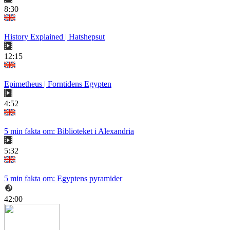
8:30
History Explained | Hatshepsut
12:15
Epimetheus | Forntidens Egypten
4:52
5 min fakta om: Biblioteket i Alexandria
5:32
5 min fakta om: Egyptens pyramider
42:00