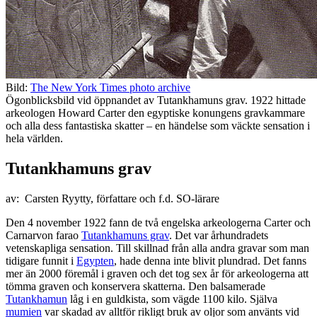
Bild:
The New York Times photo archive
Ögonblicksbild vid öppnandet av Tutankhamuns grav. 1922 hittade
arkeologen Howard Carter den egyptiske konungens gravkammare
och alla dess fantastiska skatter – en händelse som väckte sensation i
hela världen.
Tutankhamuns grav
av: Carsten Ryytty, författare och f.d. SO-lärare
Den 4 november 1922 fann de två engelska arkeologerna Carter och
Carnarvon farao
Tutankhamuns grav
. Det var århundradets
vetenskapliga sensation. Till skillnad från alla andra gravar som man
tidigare funnit i
Egypten
, hade denna inte blivit plundrad. Det fanns
mer än 2000 föremål i graven och det tog sex år för arkeologerna att
tömma graven och konservera skatterna. Den balsamerade
Tutankhamun
låg i en guldkista, som vägde 1100 kilo. Själva
mumien
var skadad av alltför rikligt bruk av oljor som använts vid