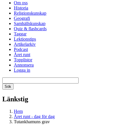
Om oss
Historia
Religionskunskap
Geografi
Samhällskunskap
Quiz & flashcards
Taggar
Lektionstips
Artikelarkiv
Podcast
Året runt
Topplistor
Annonsera
Logga in
Länkstig
Hem
Året runt - dag för dag
Tutankhamuns grav