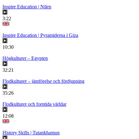
Inspire Education | Nilen
3:22
Inspire Education | Pyramiderna i Giza
10:30
Högkulturer – Egypten
32:21
Flodkulturer – jämförelse och fördjupning
35:26
Flodkulturer och forntida världar
12:08
History Skills | Tutankhamun