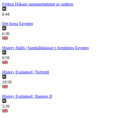
Fröken Håkans sammanfattning av antiken
6:44
Det forna Egypten
6:36
History Skills | Samhällsklasser i forntidens Egypten
9:59
History Explained | Nefertiti
10:59
History Explained | Ramses II
5:39