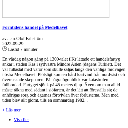
Forntidens handel på Medelhavet
av: Jan-Olof Fallström
2022-09-29
Lästid 7 minuter
En vårdag någon gång på 1300-talet f.Kr lättade ett handelsfartyg
ankar i staden Kas i sydvästra Mindre Asien (dagens Turkiet). Det
var fullastat med varor som skulle säljas längs den vanliga färdvägen
i östra Medelhavet. Plötsligt kom en hård kastvind från nordväst och
överraskade skepparen. På några ögonblick var katastrofen
fullbordad. Fartyget sjönk på 45 meters djup. Även om man alltid
måste räkna med sådant i sjöfarten, är det lätt att föreställa sig de
anhörigas sorg och ägarnas förtvivlan över förlusterna. Men med
tiden blev allt glömt, tills en sommardag 1982...
+ Läs mer
Visa fler