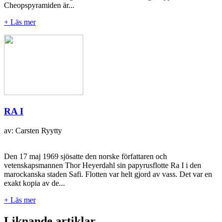
Cheopspyramiden är...
+ Läs mer
RA I
av: Carsten Ryytty
Den 17 maj 1969 sjösatte den norske författaren och
vetenskapsmannen Thor Heyerdahl sin papyrusflotte Ra I i den
marockanska staden Safi. Flotten var helt gjord av vass. Det var en
exakt kopia av de...
+ Läs mer
Liknande artiklar