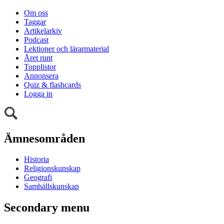
Om oss
Taggar
Artikelarkiv
Podcast
Lektioner och lärarmaterial
Året runt
Topplistor
Annonsera
Quiz & flashcards
Logga in
Ämnesområden
Historia
Religionskunskap
Geografi
Samhällskunskap
Secondary menu