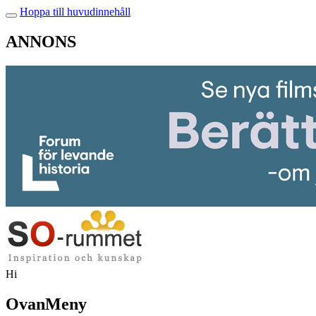
Hoppa till huvudinnehåll
ANNONS
Hi
OvanMeny