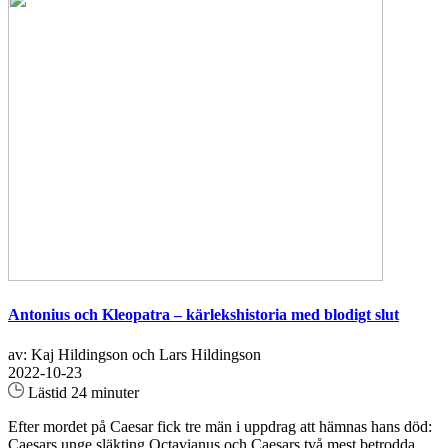
Antonius och Kleopatra – kärlekshistoria med blodigt slut
av: Kaj Hildingson och Lars Hildingson
2022-10-23
Lästid 24 minuter
Efter mordet på Caesar fick tre män i uppdrag att hämnas hans död:
Caesars unge släkting Octavianus och Caesars två mest betrodda