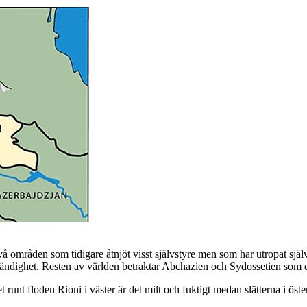
 områden som tidigare åtnjöt visst självstyre men som har utropat sjä
ständighet. Resten av världen betraktar Abchazien och Sydossetien som 
 runt floden Rioni i väster är det milt och fuktigt medan slätterna i öste