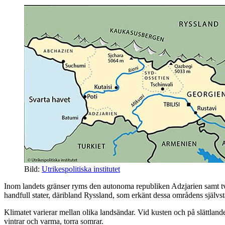
Bild:
Utrikespolitiska institutet
Inom landets gränser ryms den autonoma republiken Adzjarien samt två
handfull stater, däribland Ryssland, som erkänt dessa områdens själv
Klimatet varierar mellan olika landsändar. Vid kusten och på slättlandet
vintrar och varma, torra somrar.