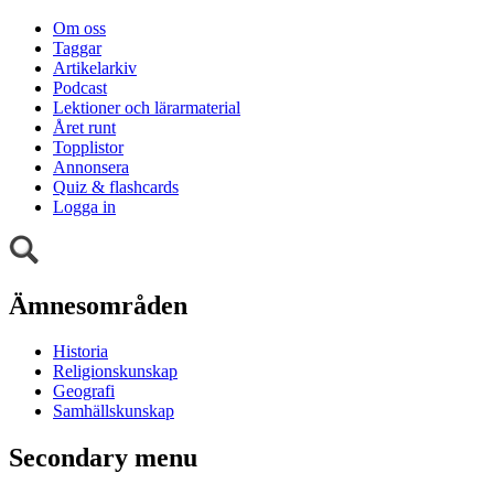
Om oss
Taggar
Artikelarkiv
Podcast
Lektioner och lärarmaterial
Året runt
Topplistor
Annonsera
Quiz & flashcards
Logga in
Ämnesområden
Historia
Religionskunskap
Geografi
Samhällskunskap
Secondary menu