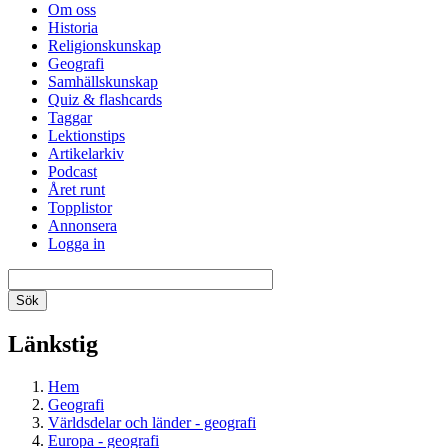
Om oss
Historia
Religionskunskap
Geografi
Samhällskunskap
Quiz & flashcards
Taggar
Lektionstips
Artikelarkiv
Podcast
Året runt
Topplistor
Annonsera
Logga in
Länkstig
Hem
Geografi
Världsdelar och länder - geografi
Europa - geografi