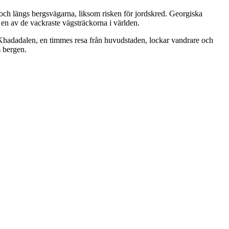
och längs bergsvägarna, liksom risken för jordskred. Georgiska
en av de vackraste vägsträckorna i världen.
n i Khadadalen, en timmes resa från huvudstaden, lockar vandrare och
m bergen.