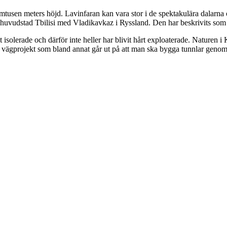
mtusen meters höjd. Lavinfaran kan vara stor i de spektakulära dalarna 
s huvudstad Tbilisi med Vladikavkaz i Ryssland. Den har beskrivits som 
at isolerade och därför inte heller har blivit hårt exploaterade. Nature
at vägprojekt som bland annat går ut på att man ska bygga tunnlar geno