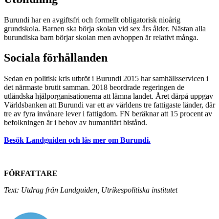
Burundi har en avgiftsfri och formellt obligatorisk nioårig
grundskola. Barnen ska börja skolan vid sex års ålder. Nästan alla
burundiska barn börjar skolan men avhoppen är relativt många.
Sociala förhållanden
Sedan en politisk kris utbröt i Burundi 2015 har samhällsservicen i
det närmaste brutit samman. 2018 beordrade regeringen de
utländska hjälporganisationerna att lämna landet. Året därpå uppgav
Världsbanken att Burundi var ett av världens tre fattigaste länder, där
tre av fyra invånare lever i fattigdom. FN beräknar att 15 procent av
befolkningen är i behov av humanitärt bistånd.
Besök Landguiden och läs mer om Burundi.
FÖRFATTARE
Text: Utdrag från Landguiden, Utrikespolitiska institutet