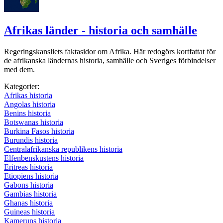
Afrikas länder - historia och samhälle
Regeringskansliets faktasidor om Afrika. Här redogörs kortfattat för
de afrikanska ländernas historia, samhälle och Sveriges förbindelser
med dem.
Kategorier:
Afrikas historia
Angolas historia
Benins historia
Botswanas historia
Burkina Fasos historia
Burundis historia
Centralafrikanska republikens historia
Elfenbenskustens historia
Eritreas historia
Etiopiens historia
Gabons historia
Gambias historia
Ghanas historia
Guineas historia
Kameruns historia