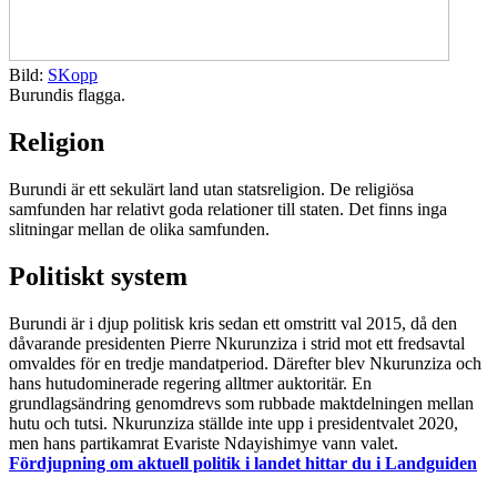
Bild:
SKopp
Burundis flagga.
Religion
Burundi är ett sekulärt land utan statsreligion. De religiösa
samfunden har relativt goda relationer till staten. Det finns inga
slitningar mellan de olika samfunden.
Politiskt system
Burundi är i djup politisk kris sedan ett omstritt val 2015, då den
dåvarande presidenten Pierre Nkurunziza i strid mot ett fredsavtal
omvaldes för en tredje mandatperiod. Därefter blev Nkurunziza och
hans hutudominerade regering alltmer auktoritär. En
grundlagsändring genomdrevs som rubbade maktdelningen mellan
hutu och tutsi. Nkurunziza ställde inte upp i presidentvalet 2020,
men hans partikamrat Evariste Ndayishimye vann valet.
Fördjupning om aktuell politik i landet hittar du i Landguiden