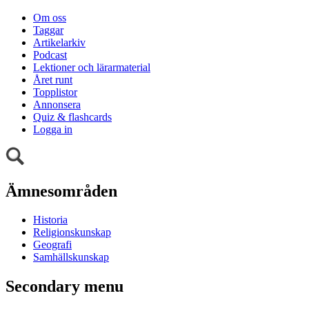
Om oss
Taggar
Artikelarkiv
Podcast
Lektioner och lärarmaterial
Året runt
Topplistor
Annonsera
Quiz & flashcards
Logga in
Ämnesområden
Historia
Religionskunskap
Geografi
Samhällskunskap
Secondary menu