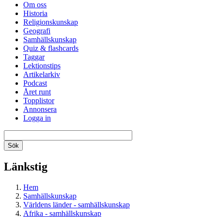
Om oss
Historia
Religionskunskap
Geografi
Samhällskunskap
Quiz & flashcards
Taggar
Lektionstips
Artikelarkiv
Podcast
Året runt
Topplistor
Annonsera
Logga in
Länkstig
Hem
Samhällskunskap
Världens länder - samhällskunskap
Afrika - samhällskunskap