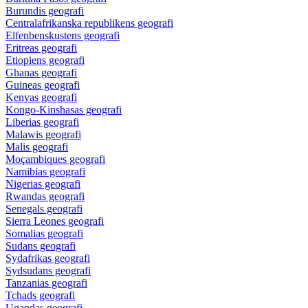
Burundis geografi
Centralafrikanska republikens geografi
Elfenbenskustens geografi
Eritreas geografi
Etiopiens geografi
Ghanas geografi
Guineas geografi
Kenyas geografi
Kongo-Kinshasas geografi
Liberias geografi
Malawis geografi
Malis geografi
Moçambiques geografi
Namibias geografi
Nigerias geografi
Rwandas geografi
Senegals geografi
Sierra Leones geografi
Somalias geografi
Sudans geografi
Sydafrikas geografi
Sydsudans geografi
Tanzanias geografi
Tchads geografi
Ugandas geografi