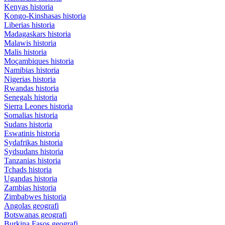
Kenyas historia
Kongo-Kinshasas historia
Liberias historia
Madagaskars historia
Malawis historia
Malis historia
Moçambiques historia
Namibias historia
Nigerias historia
Rwandas historia
Senegals historia
Sierra Leones historia
Somalias historia
Sudans historia
Eswatinis historia
Sydafrikas historia
Sydsudans historia
Tanzanias historia
Tchads historia
Ugandas historia
Zambias historia
Zimbabwes historia
Angolas geografi
Botswanas geografi
Burkina Fasos geografi