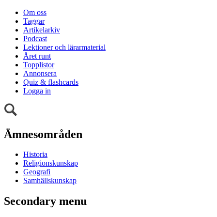
Om oss
Taggar
Artikelarkiv
Podcast
Lektioner och lärarmaterial
Året runt
Topplistor
Annonsera
Quiz & flashcards
Logga in
Ämnesområden
Historia
Religionskunskap
Geografi
Samhällskunskap
Secondary menu