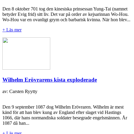
Den 8 oktober 701 tog den kinesiska prinsessan Yung-Tai (namnet
betyder Evig frid) sitt liv. Det var på order av kejsarinnan Wo-Hou.
Wo-Hou var en ovanligt grym och barbarisk kvinna. När hon blev...
+ Läs mer
Wilhelm Erövrarens kista exploderade
av: Carsten Ryytty
Den 9 september 1087 dog Wilhelm Erövraren. Wilhelm är mest
känd för att han blev kung av England efter slaget vid Hastings
1066, där hans normandiska soldater besegrade engelsmännen. År
1087 då han...
+ Läs mer