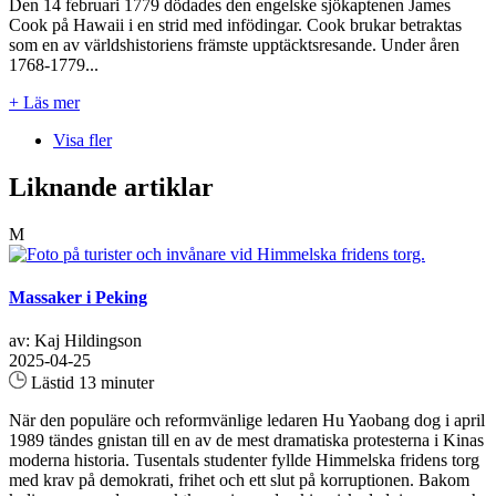
Den 14 februari 1779 dödades den engelske sjökaptenen James
Cook på Hawaii i en strid med infödingar. Cook brukar betraktas
som en av världshistoriens främste upptäcktsresande. Under åren
1768-1779...
+ Läs mer
Visa fler
Liknande artiklar
M
Massaker i Peking
av: Kaj Hildingson
2025-04-25
Lästid 13 minuter
När den populäre och reformvänlige ledaren Hu Yaobang dog i april
1989 tändes gnistan till en av de mest dramatiska protesterna i Kinas
moderna historia. Tusentals studenter fyllde Himmelska fridens torg
med krav på demokrati, frihet och ett slut på korruptionen. Bakom