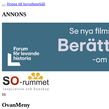
Hoppa till huvudinnehåll
ANNONS
Hi
OvanMeny