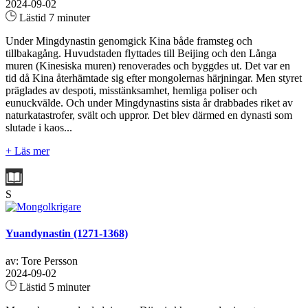
2024-09-02
Lästid 7 minuter
Under Mingdynastin genomgick Kina både framsteg och
tillbakagång. Huvudstaden flyttades till Beijing och den Långa
muren (Kinesiska muren) renoverades och byggdes ut. Det var en
tid då Kina återhämtade sig efter mongolernas härjningar. Men styret
präglades av despoti, misstänksamhet, hemliga poliser och
eunuckvälde. Och under Mingdynastins sista år drabbades riket av
naturkatastrofer, svält och uppror. Det blev därmed en dynasti som
slutade i kaos...
+ Läs mer
S
Yuandynastin (1271-1368)
av: Tore Persson
2024-09-02
Lästid 5 minuter