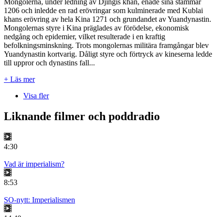
Mongolerna, under ledning av Djingis khan, enade sina stammar
1206 och inledde en rad erövringar som kulminerade med Kublai
khans erövring av hela Kina 1271 och grundandet av Yuandynastin.
Mongolernas styre i Kina präglades av förödelse, ekonomisk
nedgång och epidemier, vilket resulterade i en kraftig
befolkningsminskning. Trots mongolernas militära framgångar blev
Yuandynastin kortvarig. Dåligt styre och förtryck av kineserna ledde
till uppror och dynastins fall...
+ Läs mer
Visa fler
Liknande filmer och poddradio
4:30
Vad är imperialism?
8:53
SO-nytt: Imperialismen