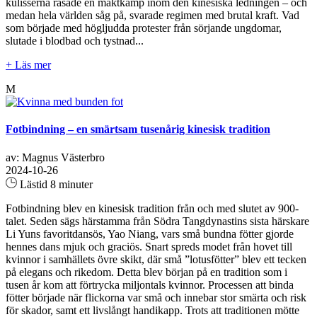
kulisserna rasade en maktkamp inom den kinesiska ledningen – och
medan hela världen såg på, svarade regimen med brutal kraft. Vad
som började med högljudda protester från sörjande ungdomar,
slutade i blodbad och tystnad...
+ Läs mer
M
Fotbindning – en smärtsam tusenårig kinesisk tradition
av: Magnus Västerbro
2024-10-26
Lästid 8 minuter
Fotbindning blev en kinesisk tradition från och med slutet av 900-
talet. Seden sägs härstamma från Södra Tangdynastins sista härskare
Li Yuns favoritdansös, Yao Niang, vars små bundna fötter gjorde
hennes dans mjuk och graciös. Snart spreds modet från hovet till
kvinnor i samhällets övre skikt, där små ”lotusfötter” blev ett tecken
på elegans och rikedom. Detta blev början på en tradition som i
tusen år kom att förtrycka miljontals kvinnor. Processen att binda
fötter började när flickorna var små och innebar stor smärta och risk
för skador, samt ett livslångt handikapp. Trots att traditionen mötte