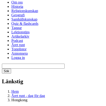
Om oss
Historia
Religionskunskap
Geografi
Samhällskunskap
Quiz & flashcards
Taggar
Lektionstips
Artikelarkiv
Podcast
Året runt
Topplistor
Annonsera
Logga in
Länkstig
Hem
Året runt - dag för dag
Hongkong