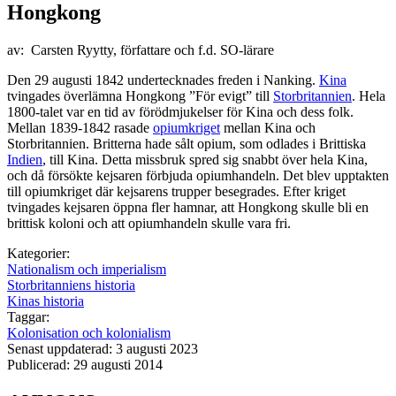
Hongkong
av: Carsten Ryytty, författare och f.d. SO-lärare
Den 29 augusti 1842 undertecknades freden i Nanking.
Kina
tvingades överlämna Hongkong ”För evigt” till
Storbritannien
. Hela
1800-talet var en tid av förödmjukelser för Kina och dess folk.
Mellan 1839-1842 rasade
opiumkriget
mellan Kina och
Storbritannien. Britterna hade sålt opium, som odlades i Brittiska
Indien
, till Kina. Detta missbruk spred sig snabbt över hela Kina,
och då försökte kejsaren förbjuda opiumhandeln. Det blev upptakten
till opiumkriget där kejsarens trupper besegrades. Efter kriget
tvingades kejsaren öppna fler hamnar, att Hongkong skulle bli en
brittisk koloni och att opiumhandeln skulle vara fri.
Kategorier:
Nationalism och imperialism
Storbritanniens historia
Kinas historia
Taggar:
Kolonisation och kolonialism
Senast uppdaterad: 3 augusti 2023
Publicerad: 29 augusti 2014