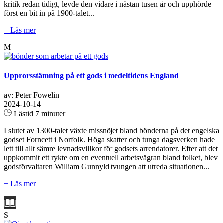
kritik redan tidigt, levde den vidare i nästan tusen år och upphörde
först en bit in på 1900-talet...
+ Läs mer
M
Upprorsstämning på ett gods i medeltidens England
av: Peter Fowelin
2024-10-14
Lästid 7 minuter
I slutet av 1300-talet växte missnöjet bland bönderna på det engelska
godset Forncett i Norfolk. Höga skatter och tunga dagsverken hade
lett till allt sämre levnadsvillkor för godsets arrendatorer. Efter att det
uppkommit ett rykte om en eventuell arbetsvägran bland folket, blev
godsförvaltaren William Gunnyld tvungen att utreda situationen...
+ Läs mer
S