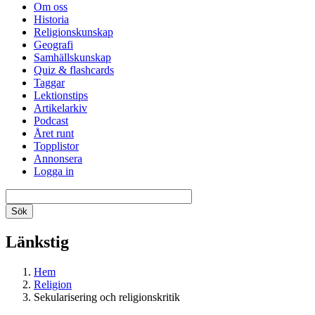
Om oss
Historia
Religionskunskap
Geografi
Samhällskunskap
Quiz & flashcards
Taggar
Lektionstips
Artikelarkiv
Podcast
Året runt
Topplistor
Annonsera
Logga in
Länkstig
Hem
Religion
Sekularisering och religionskritik