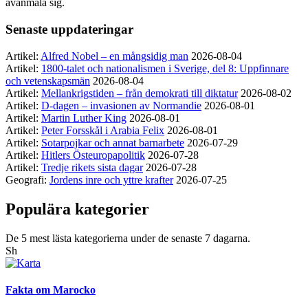
avanmäla sig.
Senaste uppdateringar
Artikel:
Alfred Nobel – en mångsidig man
2026-08-04
Artikel:
1800-talet och nationalismen i Sverige, del 8: Uppfinnare
och vetenskapsmän
2026-08-04
Artikel:
Mellankrigstiden – från demokrati till diktatur
2026-08-02
Artikel:
D-dagen – invasionen av Normandie
2026-08-01
Artikel:
Martin Luther King
2026-08-01
Artikel:
Peter Forsskål i Arabia Felix
2026-08-01
Artikel:
Sotarpojkar och annat barnarbete
2026-07-29
Artikel:
Hitlers Östeuropapolitik
2026-07-28
Artikel:
Tredje rikets sista dagar
2026-07-28
Geografi:
Jordens inre och yttre krafter
2026-07-25
Populära kategorier
De 5 mest lästa kategorierna under de senaste 7 dagarna.
Sh
Fakta om Marocko