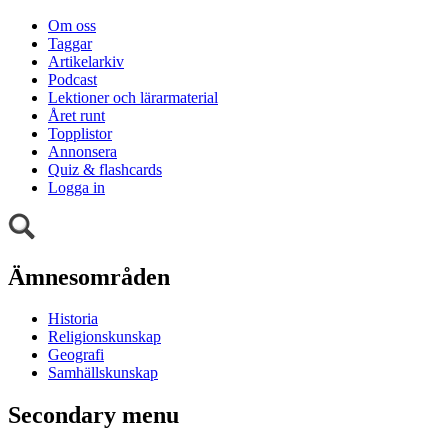
Om oss
Taggar
Artikelarkiv
Podcast
Lektioner och lärarmaterial
Året runt
Topplistor
Annonsera
Quiz & flashcards
Logga in
Ämnesområden
Historia
Religionskunskap
Geografi
Samhällskunskap
Secondary menu