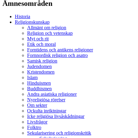
Ämnesområden
Historia
Religionskunskap
Allmänt om religion
Religion och vetenskap
Myt och rit
Etik och moral
Forntidens och antikens religioner
Fornnordisk religion och asatro
Samisk religion
Judendomen
Kristendomen
Islam
Hinduismen
Buddhismen
Andra asiatiska religioner
Nyreligiösa rörelser
Om sekter
Ockulta inriktningar
Icke religiösa livsåskådningar
Livsfrågor
Folktro
Sekularisering och religionskritik