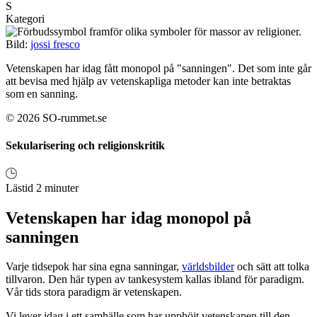
S
Kategori
Bild:
jossi fresco
Vetenskapen har idag fått monopol på "sanningen". Det som inte går
att bevisa med hjälp av vetenskapliga metoder kan inte betraktas
som en sanning.
© 2026 SO-rummet.se
Sekularisering och religionskritik
Lästid 2 minuter
Vetenskapen har idag monopol på
sanningen
Varje tidsepok har sina egna sanningar,
världsbilder
och sätt att tolka
tillvaron. Den här typen av tankesystem kallas ibland för paradigm.
Vår tids stora paradigm är vetenskapen.
Vi lever idag i ett samhälle som har upphöjt vetenskapen till den