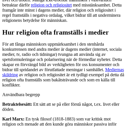
betraktar därför
religion och religiositet
med misstänksamhet. Detta
framgår inte minst i dagens medier, där religion och religiositet i
regel framställs i negativa ordalag, vilket bidrar till att underminera
religionens betydelse för människan.
Hur religion ofta framställs i medier
För att fånga människors uppmärksamhet i den stenhårda
konkurrensen med andra medier är dagens medier (internet, sociala
medier, tv, radio och tidningar) tvungna att använda sig av
spetsformuleringar och polarisering när de förmedlar nyheter. Detta
skapar en förvrängd bild av verkligheten för oss konsumenter och
bidrar till spridandet av förutfattade meningar i samhället.
Mediernas
skildring
av religion och religiositet är ett tydligt exempel på detta då
religion ofta framställs som bakåtsträvande och som en källa till
konflikter.
Användbara begrepp
Betraktelsesätt:
Ett sätt att se på eller förstå något, t.ex. livet eller
döden.
Karl Marx:
En tysk filosof (1818-1883) som var kritisk mot
religion och menade att den kunde göra människor passiva inför