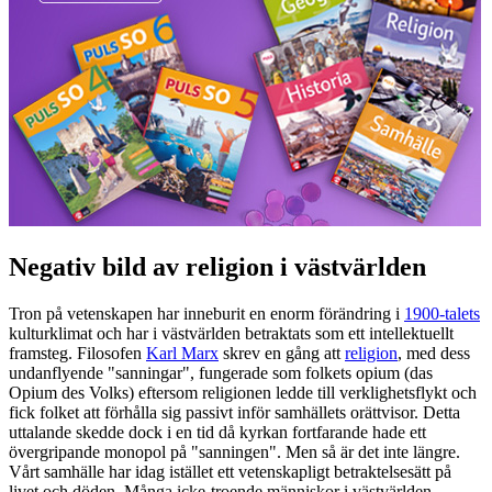
Negativ bild av religion i västvärlden
Tron på vetenskapen har inneburit en enorm förändring i
1900-talets
kulturklimat och har i västvärlden betraktats som ett intellektuellt
framsteg. Filosofen
Karl Marx
skrev en gång att
religion
, med dess
undanflyende "sanningar", fungerade som folkets opium (das
Opium des Volks) eftersom religionen ledde till verklighetsflykt och
fick folket att förhålla sig passivt inför samhällets orättvisor. Detta
uttalande skedde dock i en tid då kyrkan fortfarande hade ett
övergripande monopol på "sanningen". Men så är det inte längre.
Vårt samhälle har idag istället ett vetenskapligt betraktelsesätt på
livet och döden. Många icke-troende människor i västvärlden