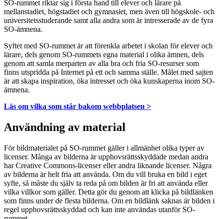
SO-rummet riktar sig i första hand till elever och lärare på
mellanstadiet, högstadiet och gymnasiet, men även till högskole- och
universitetsstuderande samt alla andra som är intresserade av de fyra
SO-ämnena.
Syftet med SO-rummet är att förenkla arbetet i skolan för elever och
lärare, dels genom SO-rummets egna material i olika ämnen, dels
genom att samla merparten av alla bra och fria SO-resurser som
finns utspridda på Internet på ett och samma ställe. Målet med sajten
är att skapa inspiration, öka intresset och öka kunskaperna inom SO-
ämnena.
Läs om vilka som står bakom webbplatsen >
Användning av material
För bildmaterialet på SO-rummet gäller i allmänhet olika typer av
licenser. Många av bilderna är upphovsrättsskyddade medan andra
har Creative Commons-licenser eller andra liknande licenser. Några
av bilderna är helt fria att använda. Om du vill bruka en bild i eget
syfte, så måste du själv ta reda på om bilden är fri att använda eller
vilka villkor som gäller. Detta gör du genom att klicka på bildlänken
som finns under de flesta bilderna. Om en bildlänk saknas är bilden i
regel upphovsrättsskyddad och kan inte användas utanför SO-
rummet.