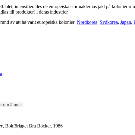
-talet, intensifierades de europeiska stormakternas jakt på kolonier run
as till produkter) i deras industrier.
rund av att ha varit europeiska kolonier:
Nordkorea
,
Sydkorea
,
Japan
,
na
lar om ämnet.
er
, Bokförlaget Bra Böcker, 1986