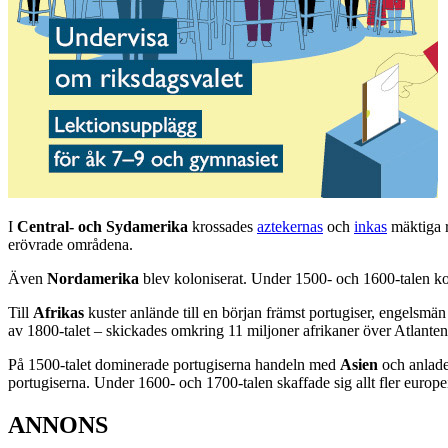
I
Central- och Sydamerika
krossades
aztekernas
och
inkas
mäktiga r
erövrade områdena.
Även
Nordamerika
blev koloniserat. Under 1500- och 1600-talen kom
Till
Afrikas
kuster anlände till en början främst portugiser, engelsm
av 1800-talet – skickades omkring 11 miljoner afrikaner över Atlanten 
På 1500-talet dominerade portugiserna handeln med
Asien
och anlade
portugiserna. Under 1600- och 1700-talen skaffade sig allt fler europe
ANNONS