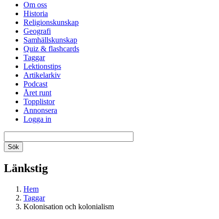
Om oss
Historia
Religionskunskap
Geografi
Samhällskunskap
Quiz & flashcards
Taggar
Lektionstips
Artikelarkiv
Podcast
Året runt
Topplistor
Annonsera
Logga in
Länkstig
Hem
Taggar
Kolonisation och kolonialism