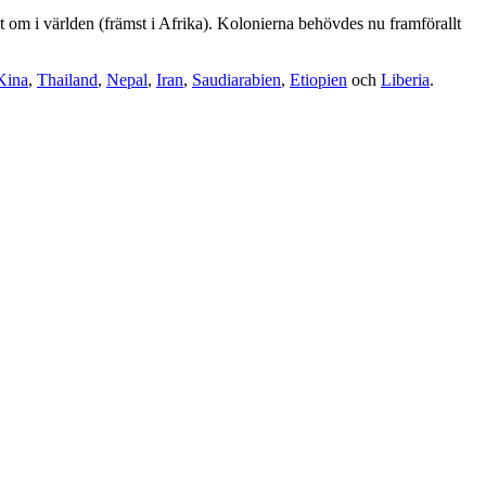
t om i världen (främst i Afrika). Kolonierna behövdes nu framförallt
Kina
,
Thailand
,
Nepal
,
Iran
,
Saudiarabien
,
Etiopien
och
Liberia
.