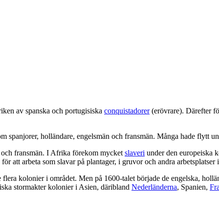
iken av spanska och portugisiska
conquistadorer
(erövrare). Därefter f
 spanjorer, holländare, engelsmän och fransmän. Många hade flytt unda
än och fransmän. I Afrika förekom mycket
slaveri
under den europeiska ko
för att arbeta som slavar på plantager, i gruvor och andra arbetsplatse
 flera kolonier i området. Men på 1600-talet började de engelska, holl
iska stormakter kolonier i Asien, däribland
Nederländerna
, Spanien,
Fr