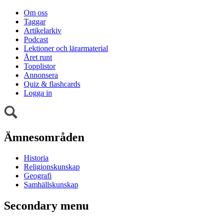
Om oss
Taggar
Artikelarkiv
Podcast
Lektioner och lärarmaterial
Året runt
Topplistor
Annonsera
Quiz & flashcards
Logga in
Ämnesområden
Historia
Religionskunskap
Geografi
Samhällskunskap
Secondary menu