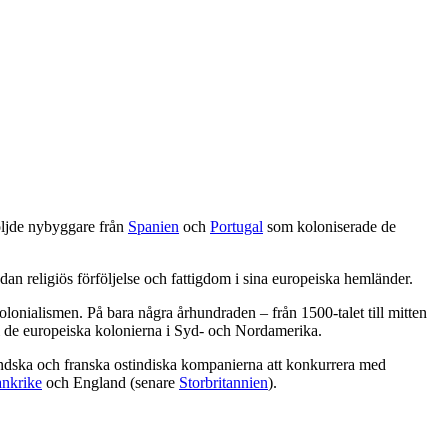
öljde nybyggare från
Spanien
och
Portugal
som koloniserade de
n religiös förföljelse och fattigdom i sina europeiska hemländer.
lonialismen. På bara några århundraden – från 1500-talet till mitten
r i de europeiska kolonierna i Syd- och Nordamerika.
ändska och franska ostindiska kompanierna att konkurrera med
ankrike
och England (senare
Storbritannien
).