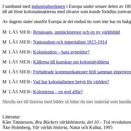
I samband med
industrialiseringen
i Europa under senare delen av 1800
till att förse kolonialmakterna med råvaror som kunde förädlas (omvandl
Av dagens stater utanför Europa är det endast tio som inte har en bakg
M
LÄS MER:
Renässans, upptäcktsresor och en ny världsbild
M
LÄS MER:
Nationalism och imperialism 1815-1914
M
LÄS MER:
Kolonisation – bara avigsidor?
M
LÄS MER:
Källorna till kunskap om kolonialväldena
M
LÄS MER:
Förbättrade kommunikationer höll samman imperier
M
LÄS MER:
Vad har kolonialismen betytt för världen?
M
LÄS MER:
Kolonierna – en god affär?
Skrolla ner till listorna med bilder så hittar du mer material som hand
Litteratur:
Kåre Tønnesson,
Bra Böckers världshistoria, del 10 – Två revolution
Åke Holmberg,
Vår världs historia
, Natur och Kultur, 1995