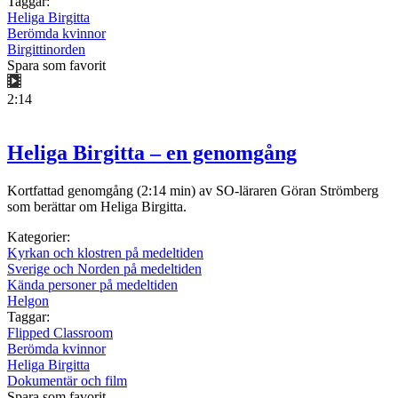
Taggar:
Heliga Birgitta
Berömda kvinnor
Birgittinorden
Spara som favorit
2:14
Heliga Birgitta – en genomgång
Kortfattad genomgång (2:14 min) av SO-läraren Göran Strömberg
som berättar om Heliga Birgitta.
Kategorier:
Kyrkan och klostren på medeltiden
Sverige och Norden på medeltiden
Kända personer på medeltiden
Helgon
Taggar:
Flipped Classroom
Berömda kvinnor
Heliga Birgitta
Dokumentär och film
Spara som favorit