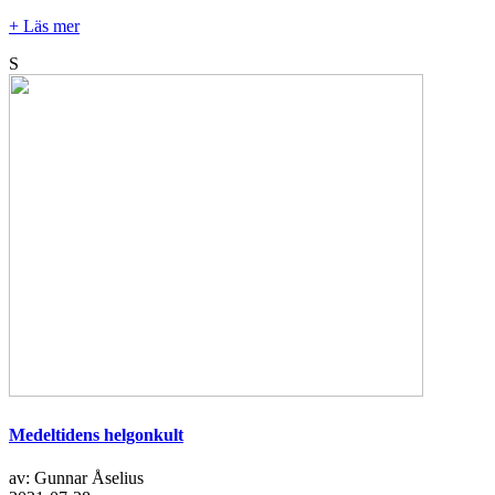
+ Läs mer
S
Medeltidens helgonkult
av: Gunnar Åselius