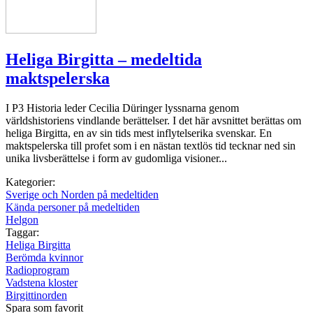
Heliga Birgitta – medeltida
maktspelerska
I P3 Historia leder Cecilia Düringer lyssnarna genom
världshistoriens vindlande berättelser. I det här avsnittet berättas om
heliga Birgitta, en av sin tids mest inflytelserika svenskar. En
maktspelerska till profet som i en nästan textlös tid tecknar ned sin
unika livsberättelse i form av gudomliga visioner...
Kategorier:
Sverige och Norden på medeltiden
Kända personer på medeltiden
Helgon
Taggar:
Heliga Birgitta
Berömda kvinnor
Radioprogram
Vadstena kloster
Birgittinorden
Spara som favorit