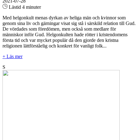
2021-07-28
Lästid 4 minuter
Med helgonkult menas dyrkan av heliga män och kvinnor som
genom sina liv och gärningar visat sig stå i särskild relation till Gud.
De vördades som föredömen, men också som medlare för
människor inför Gud. Helgonkulten hade rötter i kristendomens
första tid och var mycket populär då den gjorde den kristna
religionen lättförståelig och konkret för vanligt folk...
+ Läs mer
S