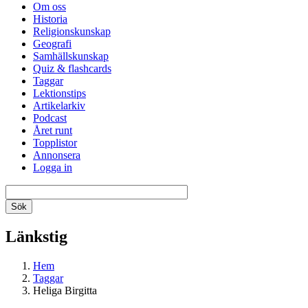
Om oss
Historia
Religionskunskap
Geografi
Samhällskunskap
Quiz & flashcards
Taggar
Lektionstips
Artikelarkiv
Podcast
Året runt
Topplistor
Annonsera
Logga in
Länkstig
Hem
Taggar
Heliga Birgitta