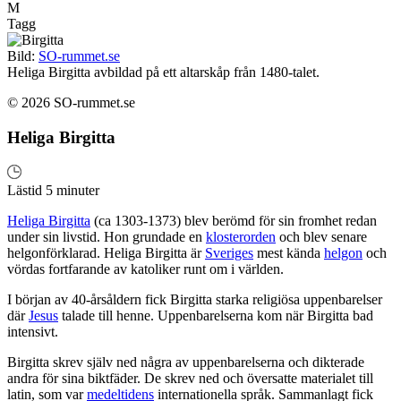
M
Tagg
Bild:
SO-rummet.se
Heliga Birgitta avbildad på ett altarskåp från 1480-talet.
© 2026 SO-rummet.se
Heliga Birgitta
Lästid 5 minuter
Heliga Birgitta
(ca 1303-1373) blev berömd för sin fromhet redan
under sin livstid. Hon grundade en
klosterorden
och blev senare
helgonförklarad. Heliga Birgitta är
Sveriges
mest kända
helgon
och
vördas fortfarande av katoliker runt om i världen.
I början av 40-årsåldern fick Birgitta starka religiösa uppenbarelser
där
Jesus
talade till henne. Uppenbarelserna kom när Birgitta bad
intensivt.
Birgitta skrev själv ned några av uppenbarelserna och dikterade
andra för sina biktfäder. De skrev ned och översatte materialet till
latin, som var
medeltidens
internationella språk. Sammanlagt fick