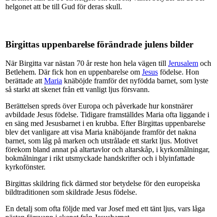
helgonet att be till Gud för deras skull.
Birgittas uppenbarelse förändrade julens bilder
När Birgitta var nästan 70 år reste hon hela vägen till
Jerusalem
och
Betlehem. Där fick hon en uppenbarelse om
Jesus
födelse. Hon
berättade att
Maria
knäböjde framför det nyfödda barnet, som lyste
så starkt att skenet från ett vanligt ljus försvann.
Berättelsen spreds över Europa och påverkade hur konstnärer
avbildade Jesus födelse. Tidigare framställdes Maria ofta liggande i
en säng med Jesusbarnet i en krubba. Efter Birgittas uppenbarelse
blev det vanligare att visa Maria knäböjande framför det nakna
barnet, som låg på marken och utstrålade ett starkt ljus. Motivet
förekom bland annat på altartavlor och altarskåp, i kyrkomålningar,
bokmålningar i rikt utsmyckade handskrifter och i blyinfattade
kyrkofönster.
Birgittas skildring fick därmed stor betydelse för den europeiska
bildtraditionen som skildrade Jesus födelse.
En detalj som ofta följde med var Josef med ett tänt ljus, vars låga