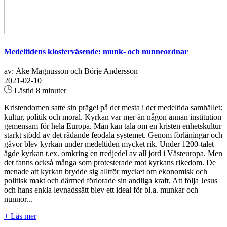
Medeltidens klosterväsende: munk- och nunneordnar
av: Åke Magnusson och Börje Andersson
2021-02-10
Lästid 8 minuter
Kristendomen satte sin prägel på det mesta i det medeltida samhället:
kultur, politik och moral. Kyrkan var mer än någon annan institution
gemensam för hela Europa. Man kan tala om en kristen enhetskultur
starkt stödd av det rådande feodala systemet. Genom förläningar och
gåvor blev kyrkan under medeltiden mycket rik. Under 1200-talet
ägde kyrkan t.ex. omkring en tredjedel av all jord i Västeuropa. Men
det fanns också många som protesterade mot kyrkans rikedom. De
menade att kyrkan brydde sig alltför mycket om ekonomisk och
politisk makt och därmed förlorade sin andliga kraft. Att följa Jesus
och hans enkla levnadssätt blev ett ideal för bl.a. munkar och
nunnor...
+ Läs mer