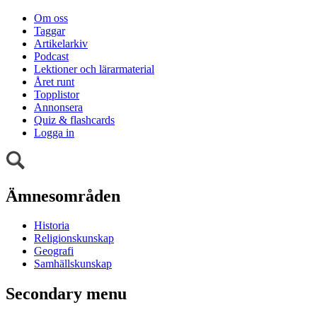
Om oss
Taggar
Artikelarkiv
Podcast
Lektioner och lärarmaterial
Året runt
Topplistor
Annonsera
Quiz & flashcards
Logga in
Ämnesområden
Historia
Religionskunskap
Geografi
Samhällskunskap
Secondary menu