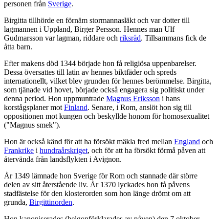
personen från
Sverige
.
Birgitta tillhörde en förnäm stormannasläkt och var dotter till
lagmannen i Uppland, Birger Persson. Hennes man Ulf
Gudmarsson var lagman, riddare och
riksråd
. Tillsammans fick de
åtta barn.
Efter makens död 1344 började hon få religiösa uppenbarelser.
Dessa översattes till latin av hennes biktfäder och spreds
internationellt, vilket blev grunden för hennes berömmelse. Birgitta,
som tjänade vid hovet, började också engagera sig politiskt under
denna period. Hon uppmuntrade
Magnus Eriksson
i hans
korstågsplaner mot
Finland
. Senare, i Rom, anslöt hon sig till
oppositionen mot kungen och beskyllde honom för homosexualitet
("Magnus smek").
Hon är också känd för att ha försökt mäkla fred mellan
England
och
Frankrike
i
hundraårskriget
, och för att ha försökt förmå påven att
återvända från landsflykten i Avignon.
År 1349 lämnade hon Sverige för Rom och stannade där större
delen av sitt återstående liv. År 1370 lyckades hon få påvens
stadfästelse för den klosterorden som hon länge drömt om att
grunda,
Birgittinorden
.
Hon kanoniserades (helgonförklarades av påven) den 7 oktober