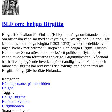
BLF om: heliga Birgitta
Biografiskt lexikon för Finland (BLF) har många omfattande artiklar
om historiska kändisar med anknytning till Sverige och Finland. Här
kan du läsa om heliga Birgitta (1303–1373). Under medeltiden var
ingen svensk mer berömd i Europa än Den heliga Birgitta. Liksom
Katarina av Siena utövade hon också ett politiskt inflytande. Hon
var en av de första författarna i Sverige. Birgittinklostret i Nådendal
har haft en djupgående inverkan på det andliga livet i Finland, och
minnet av Birgitta har levt kvar i den folkliga traditionen trots att
Birgitta aldrig själv besökte Finland...
Kategorier:
Kända personer på medeltiden
Helgon
Taggar:
Heliga Birgitta
Berömda kvinnor
Birgittinorden
Spara som favorit