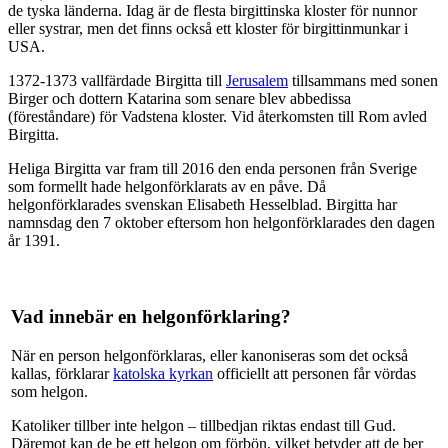
de tyska länderna. Idag är de flesta birgittinska kloster för nunnor
eller systrar, men det finns också ett kloster för birgittinmunkar i
USA.
1372-1373 vallfärdade Birgitta till
Jerusalem
tillsammans med sonen
Birger och dottern Katarina som senare blev abbedissa
(föreståndare) för Vadstena kloster. Vid återkomsten till Rom avled
Birgitta.
Heliga Birgitta var fram till 2016 den enda personen från Sverige
som formellt hade helgonförklarats av en påve. Då
helgonförklarades svenskan Elisabeth Hesselblad. Birgitta har
namnsdag den 7 oktober eftersom hon helgonförklarades den dagen
år 1391.
Vad innebär en helgonförklaring?
När en person helgonförklaras, eller kanoniseras som det också
kallas, förklarar
katolska kyrkan
officiellt att personen får vördas
som helgon.
Katoliker tillber inte helgon – tillbedjan riktas endast till Gud.
Däremot kan de be ett helgon om förbön, vilket betyder att de ber