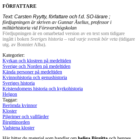
FÖRFATTARE
Text: Carsten Ryytty, författare och f.d. SO-lärare ;
fördjupningen är skriven av Gunnar Åselius, professor i
militärhistoria vid Försvarshögskolan
Fördjupningen är en omarbetad version av en text som tidigare
ingått i boken
Sveriges historia – vad varje svensk bör veta
(tidigare
utg. av Bonnier Alba).
Kategorier:
Kyrkan och klostren på medeltiden
Sverige och Norden på medeltiden
Kända personer på medeltiden
Kvinnohistoria och genushistoria
Sveriges historia
Kristendomens historia och kyrkohistoria
Helgon
Taggar:
Berömda kvinnor
Kloster
Pilgrimer och vallfärder
Birgittinorden
Vadstena kloster
Här hittar du material som handlar om
heliga Birgitta
och hennes