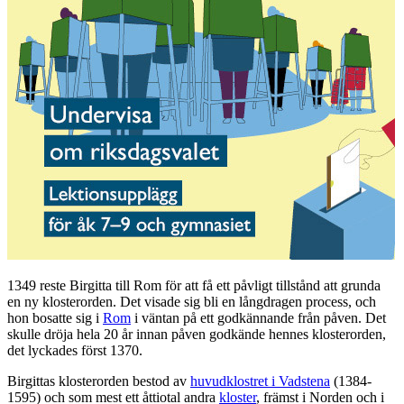
1349 reste Birgitta till Rom för att få ett påvligt tillstånd att grunda
en ny klosterorden. Det visade sig bli en långdragen process, och
hon bosatte sig i
Rom
i väntan på ett godkännande från påven. Det
skulle dröja hela 20 år innan påven godkände hennes klosterorden,
det lyckades först 1370.
Birgittas klosterorden bestod av
huvudklostret i Vadstena
(1384-
1595) och som mest ett åttiotal andra
kloster
, främst i Norden och i