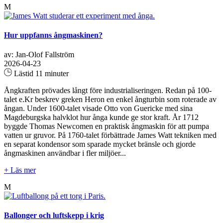
M
Hur uppfanns ångmaskinen?
av: Jan-Olof Fallström
2026-04-23
Lästid 11 minuter
Ångkraften prövades långt före industrialiseringen. Redan på 100-
talet e.Kr beskrev greken Heron en enkel ångturbin som roterade av
ångan. Under 1600-talet visade Otto von Guericke med sina
Magdeburgska halvklot hur ånga kunde ge stor kraft. År 1712
byggde Thomas Newcomen en praktisk ångmaskin för att pumpa
vatten ur gruvor. På 1760-talet förbättrade James Watt tekniken med
en separat kondensor som sparade mycket bränsle och gjorde
ångmaskinen användbar i fler miljöer...
+ Läs mer
M
Ballonger och luftskepp i krig