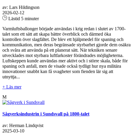
av: Lars Hildingson
2026-02-12
Lästid 5 minuter
Varmluftsballonger började användas i krig redan i slutet av 1700-
talet som ett sätt att skapa bättre överblick och därmed öka
kontrollen över slagfältet. De blev ett hjälpmedel för spaning och
kommunikation, men deras begränsade styrbarhet gjorde dem osäkra
och svåra att använda på ett planerat sätt. När tekniken senare
utvecklades mot styrbara luftfarkoster förändrades möjligheterna.
Luftskeppen kunde användas mer aktivt och i större skala, både för
spaning och anfall, men de visade också tydligt hur nya militära
innovationer snabbt kan få svagheter som fienden lär sig att
utnyttja...
+ Läs mer
M
Sågverksindustrin i Sundsvall på 1800-talet
av: Herman Lindqvist
2025-03-10