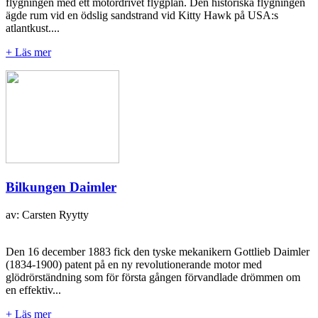
flygningen med ett motordrivet flygplan. Den historiska flygningen
ägde rum vid en ödslig sandstrand vid Kitty Hawk på USA:s
atlantkust....
+ Läs mer
Bilkungen Daimler
av: Carsten Ryytty
Den 16 december 1883 fick den tyske mekanikern Gottlieb Daimler
(1834-1900) patent på en ny revolutionerande motor med
glödrörständning som för första gången förvandlade drömmen om
en effektiv...
+ Läs mer