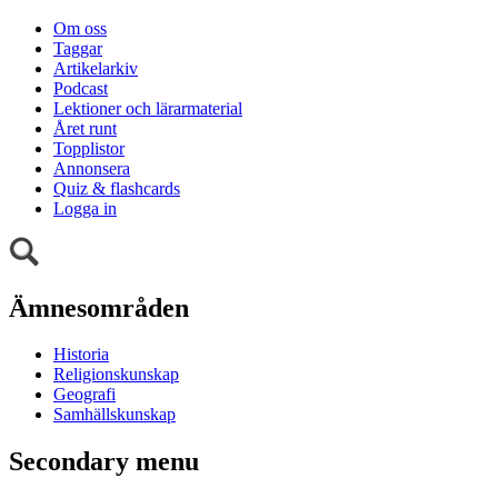
Om oss
Taggar
Artikelarkiv
Podcast
Lektioner och lärarmaterial
Året runt
Topplistor
Annonsera
Quiz & flashcards
Logga in
Ämnesområden
Historia
Religionskunskap
Geografi
Samhällskunskap
Secondary menu