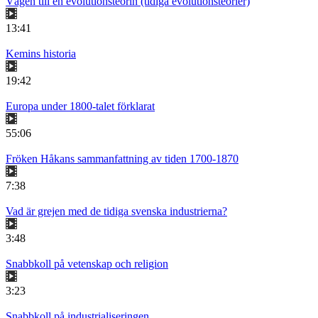
Vägen till en evolutionsteorin (tidiga evolutionsteorier)
13:41
Kemins historia
19:42
Europa under 1800-talet förklarat
55:06
Fröken Håkans sammanfattning av tiden 1700-1870
7:38
Vad är grejen med de tidiga svenska industrierna?
3:48
Snabbkoll på vetenskap och religion
3:23
Snabbkoll på industrialiseringen