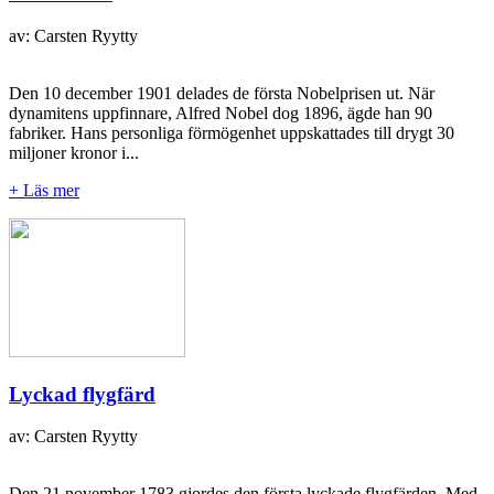
av: Carsten Ryytty
Den 10 december 1901 delades de första Nobelprisen ut. När
dynamitens uppfinnare, Alfred Nobel dog 1896, ägde han 90
fabriker. Hans personliga förmögenhet uppskattades till drygt 30
miljoner kronor i...
+ Läs mer
Lyckad flygfärd
av: Carsten Ryytty
Den 21 november 1783 gjordes den första lyckade flygfärden. Med