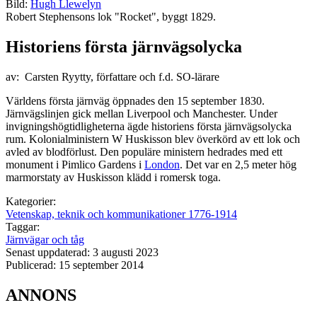
Bild:
Hugh Llewelyn
Robert Stephensons lok "Rocket", byggt 1829.
Historiens första järnvägsolycka
av: Carsten Ryytty, författare och f.d. SO-lärare
Världens första järnväg öppnades den 15 september 1830.
Järnvägslinjen gick mellan Liverpool och Manchester. Under
invigningshögtidligheterna ägde historiens första järnvägsolycka
rum. Kolonialministern W Huskisson blev överkörd av ett lok och
avled av blodförlust. Den populäre ministern hedrades med ett
monument i Pimlico Gardens i
London
. Det var en 2,5 meter hög
marmorstaty av Huskisson klädd i romersk toga.
Kategorier:
Vetenskap, teknik och kommunikationer 1776-1914
Taggar:
Järnvägar och tåg
Senast uppdaterad: 3 augusti 2023
Publicerad: 15 september 2014
ANNONS