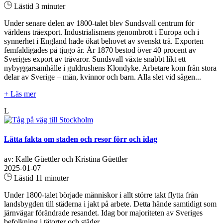
Lästid 3 minuter
Under senare delen av 1800-talet blev Sundsvall centrum för
världens träexport. Industrialismens genombrott i Europa och i
synnerhet i England hade ökat behovet av svenskt trä. Exporten
femfaldigades på tjugo år. År 1870 bestod över 40 procent av
Sveriges export av trävaror. Sundsvall växte snabbt likt ett
nybyggarsamhälle i guldrushens Klondyke. Arbetare kom från stora
delar av Sverige – män, kvinnor och barn. Alla slet vid sågen...
+ Läs mer
L
Lätta fakta om staden och resor förr och idag
av: Kalle Güettler och Kristina Güettler
2025-01-07
Lästid 11 minuter
Under 1800-talet började människor i allt större takt flytta från
landsbygden till städerna i jakt på arbete. Detta hände samtidigt som
järnvägar förändrade resandet. Idag bor majoriteten av Sveriges
befolkning i tätorter och städer.