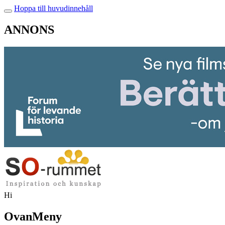
Hoppa till huvudinnehåll
ANNONS
Hi
OvanMeny