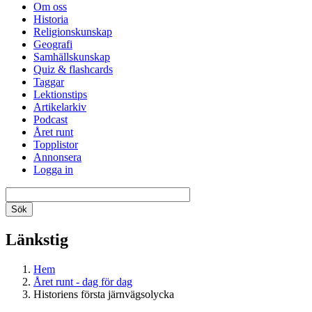
Om oss
Historia
Religionskunskap
Geografi
Samhällskunskap
Quiz & flashcards
Taggar
Lektionstips
Artikelarkiv
Podcast
Året runt
Topplistor
Annonsera
Logga in
Länkstig
Hem
Året runt - dag för dag
Historiens första järnvägsolycka