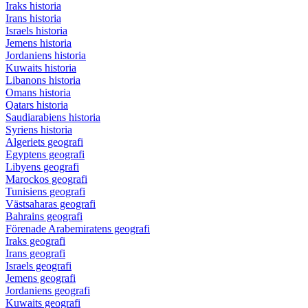
Iraks historia
Irans historia
Israels historia
Jemens historia
Jordaniens historia
Kuwaits historia
Libanons historia
Omans historia
Qatars historia
Saudiarabiens historia
Syriens historia
Algeriets geografi
Egyptens geografi
Libyens geografi
Marockos geografi
Tunisiens geografi
Västsaharas geografi
Bahrains geografi
Förenade Arabemiratens geografi
Iraks geografi
Irans geografi
Israels geografi
Jemens geografi
Jordaniens geografi
Kuwaits geografi