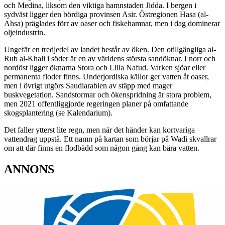
och Medina, liksom den viktiga hamnstaden Jidda. I bergen i
sydväst ligger den bördiga provinsen Asir. Östregionen Hasa (al-
Ahsa) präglades förr av oaser och fiskehamnar, men i dag dominerar
oljeindustrin.
Ungefär en tredjedel av landet består av öken. Den otillgängliga al-
Rub al-Khali i söder är en av världens största sandöknar. I norr och
nordöst ligger öknarna Stora och Lilla Nafud. Varken sjöar eller
permanenta floder finns. Underjordiska källor ger vatten åt oaser,
men i övrigt utgörs Saudiarabien av stäpp med mager
buskvegetation. Sandstormar och ökenspridning är stora problem,
men 2021 offentliggjorde regeringen planer på omfattande
skogsplantering (se Kalendarium).
Det faller ytterst lite regn, men när det händer kan kortvariga
vattendrag uppstå. Ett namn på kartan som börjar på Wadi skvallrar
om att där finns en flodbädd som någon gång kan bära vatten.
ANNONS