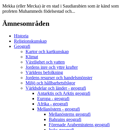
Mekka (eller Mecka) är en stad i Saudiarabien som är känd som
profeten Muhammeds födelsestad och...
Ämnesområden
Historia
Religionskunskap
Geografi
Kartor och kartkunskap
Klimat
Växtlighet och vatten
Jordens inre och yttre krafter
Världens befolkning
Jordens resurser och handelsmönster
Miljö och hållbarhetsfrågor
Världsdelar och länder - geografi
Antarktis och Arktis geografi
Europa - geografi
Afrika - geografi
Mellanöstern - geografi
Mellanösterns geografi
Bahrains geografi
Förenade Arabemiratens geografi
Iraks geografi