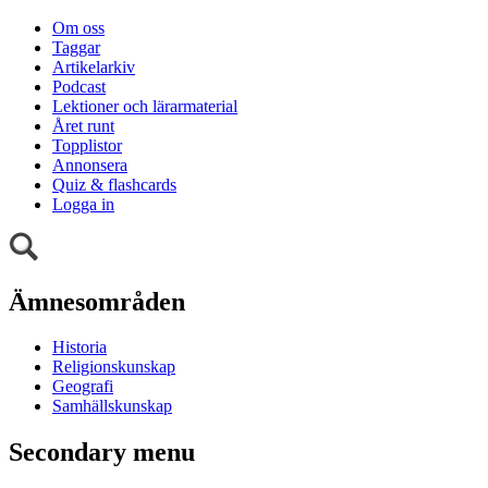
Om oss
Taggar
Artikelarkiv
Podcast
Lektioner och lärarmaterial
Året runt
Topplistor
Annonsera
Quiz & flashcards
Logga in
Ämnesområden
Historia
Religionskunskap
Geografi
Samhällskunskap
Secondary menu