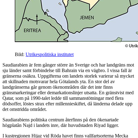
Bild:
Utrikespolitiska institutet
Saudiarabien är fem gånger större än Sverige och har landgräns mot
sju länder samt förbindelse till Bahrain via en vägbro. I vissa fall är
gränserna osäkra. Uppgifterna om landets storlek varierar så mycket
att skillnaden motsvarar hela Götalands yta. En stor del av
landgränserna går genom ökenområden där det inte finns
gränsmarkeringar eller demarkationslinjer utsatta. En gränstvist med
Qatar, som på 1990-talet ledde till sammanstötningar med flera
dödsoffer, löstes strax efter millennieskiftet, då länderna delade upp
det omstridda området.
Saudiarabiens politiska centrum återfinns på den ökenartade
högplatån Najd i landets inre, där huvudstaden Riyad ligger.
I kustregionen Hijaz vid Röda havet finns vallfartsorterna Mecka