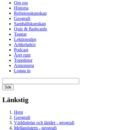
Om oss
Historia
Religionskunskap
Geografi
Samhällskunskap
Quiz & flashcards
Taggar
Lektionstips
Artikelarkiv
Podcast
Året runt
Topplistor
Annonsera
Logga in
Länkstig
Hem
Geografi
Världsdelar och länder - geografi
Mellanöstern - geografi