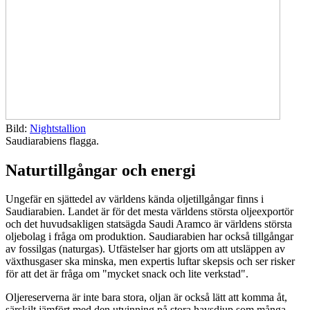
Bild:
Nightstallion
Saudiarabiens flagga.
Naturtillgångar och energi
Ungefär en sjättedel av världens kända oljetillgångar finns i
Saudiarabien. Landet är för det mesta världens största oljeexportör
och det huvudsakligen statsägda Saudi Aramco är världens största
oljebolag i fråga om produktion. Saudiarabien har också tillgångar
av fossilgas (naturgas). Utfästelser har gjorts om att utsläppen av
växthusgaser ska minska, men expertis luftar skepsis och ser risker
för att det är fråga om "mycket snack och lite verkstad".
Oljereserverna är inte bara stora, oljan är också lätt att komma åt,
särskilt jämfört med den utvinning på stora havsdjup som många