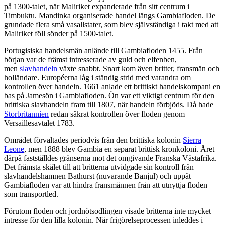
på 1300-talet, när Maliriket expanderade från sitt centrum i
Timbuktu. Mandinka organiserade handel längs Gambiafloden. De
grundade flera små vasallstater, som blev självständiga i takt med att
Maliriket föll sönder på 1500-talet.
Portugisiska handelsmän anlände till Gambiafloden 1455. Från
början var de främst intresserade av guld och elfenben,
men
slavhandeln
växte snabbt. Snart kom även britter, fransmän och
holländare. Européerna låg i ständig strid med varandra om
kontrollen över handeln. 1661 anlade ett brittiskt handelskompani en
bas på Jamesön i Gambiafloden. Ön var ett viktigt centrum för den
brittiska slavhandeln fram till 1807, när handeln förbjöds. Då hade
Storbritannien
redan säkrat kontrollen över floden genom
Versaillesavtalet 1783.
Området förvaltades periodvis från den brittiska kolonin
Sierra
Leone
, men 1888 blev Gambia en separat brittisk kronkoloni. Året
därpå fastställdes gränserna mot det omgivande Franska Västafrika.
Det främsta skälet till att britterna utvidgade sin kontroll från
slavhandelshamnen Bathurst (nuvarande Banjul) och uppåt
Gambiafloden var att hindra fransmännen från att utnyttja floden
som transportled.
Förutom floden och jordnötsodlingen visade britterna inte mycket
intresse för den lilla kolonin. När frigörelseprocessen inleddes i