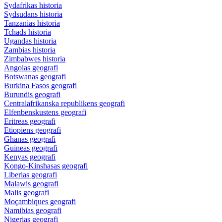
Sydafrikas historia
Sydsudans historia
Tanzanias historia
Tchads historia
Ugandas historia
Zambias historia
Zimbabwes historia
Angolas geografi
Botswanas geografi
Burkina Fasos geografi
Burundis geografi
Centralafrikanska republikens geografi
Elfenbenskustens geografi
Eritreas geografi
Etiopiens geografi
Ghanas geografi
Guineas geografi
Kenyas geografi
Kongo-Kinshasas geografi
Liberias geografi
Malawis geografi
Malis geografi
Moçambiques geografi
Namibias geografi
Nigerias geografi