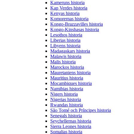
Kameruns historia
Kap Verdes historia
Kenyas historia
Komorernas historia
Kongo-Brazzavilles historia
Kongo-Kinshasas historia
Lesothos historia
Liberias historia
Libyens historia
Madagaskars historia
Malawis historia
Malis historia
Marockos historia
Mauretaniens historia
Mauritius historia
Moçambiques historia
Namibias historia
Nigers historia
Nigerias historia
Rwandas historia
São Tomé och Príncipes historia
Senegals historia
Seychellernas historia
Sierra Leones historia
Somalias historia