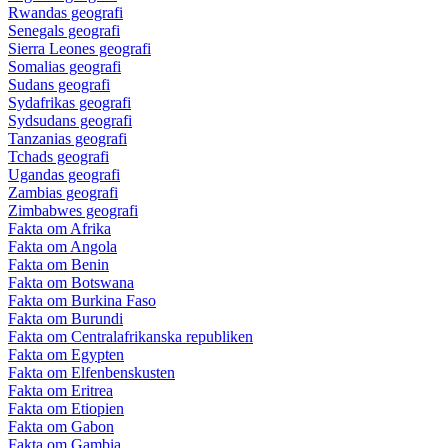
Rwandas geografi
Senegals geografi
Sierra Leones geografi
Somalias geografi
Sudans geografi
Sydafrikas geografi
Sydsudans geografi
Tanzanias geografi
Tchads geografi
Ugandas geografi
Zambias geografi
Zimbabwes geografi
Fakta om Afrika
Fakta om Angola
Fakta om Benin
Fakta om Botswana
Fakta om Burkina Faso
Fakta om Burundi
Fakta om Centralafrikanska republiken
Fakta om Egypten
Fakta om Elfenbenskusten
Fakta om Eritrea
Fakta om Etiopien
Fakta om Gabon
Fakta om Gambia