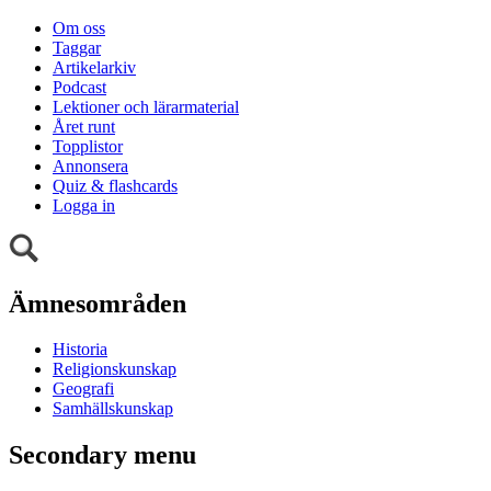
Om oss
Taggar
Artikelarkiv
Podcast
Lektioner och lärarmaterial
Året runt
Topplistor
Annonsera
Quiz & flashcards
Logga in
Ämnesområden
Historia
Religionskunskap
Geografi
Samhällskunskap
Secondary menu