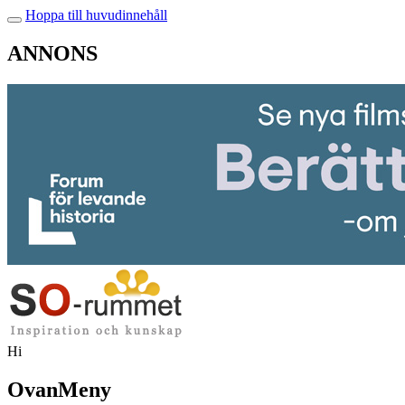
Hoppa till huvudinnehåll
ANNONS
Hi
OvanMeny