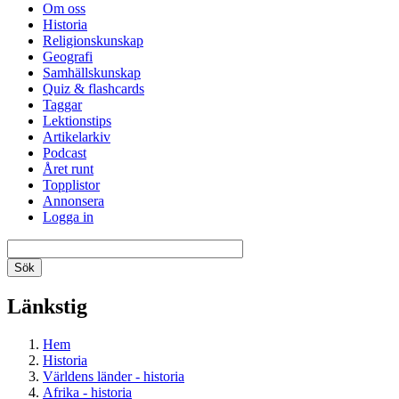
Om oss
Historia
Religionskunskap
Geografi
Samhällskunskap
Quiz & flashcards
Taggar
Lektionstips
Artikelarkiv
Podcast
Året runt
Topplistor
Annonsera
Logga in
Länkstig
Hem
Historia
Världens länder - historia
Afrika - historia