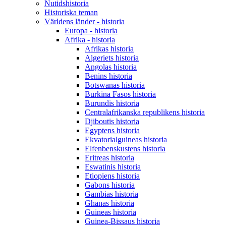
Nutidshistoria
Historiska teman
Världens länder - historia
Europa - historia
Afrika - historia
Afrikas historia
Algeriets historia
Angolas historia
Benins historia
Botswanas historia
Burkina Fasos historia
Burundis historia
Centralafrikanska republikens historia
Djiboutis historia
Egyptens historia
Ekvatorialguineas historia
Elfenbenskustens historia
Eritreas historia
Eswatinis historia
Etiopiens historia
Gabons historia
Gambias historia
Ghanas historia
Guineas historia
Guinea-Bissaus historia