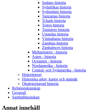
Sudans historia
Sydafrikas historia
Sydsudans historia
Tanzanias historia
Tchads historia
Togos historia
Tunisiens historia
Ugandas historia
Västsaharas historia
Zambias historia
Zimbabwes historia
Mellanöstern - historia
Asien - historia
Oceanien - historia
Nordamerika - historia
Central- och Sydamerika - historia
Historieteori
Historiska arkiv, kartor och statistik
Okategoriserad historia
Religionskunskap
Geografi
Samhällskunskap
Annat innehåll