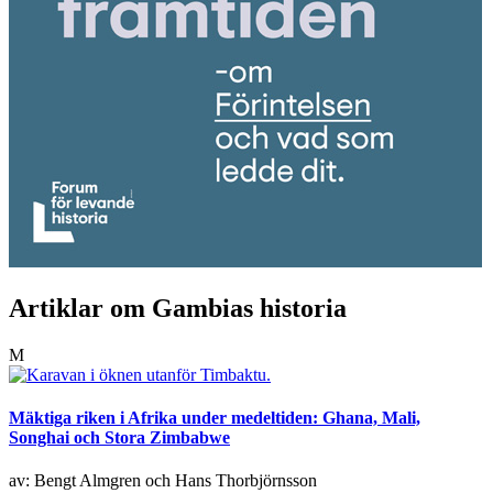
Artiklar om Gambias historia
M
Mäktiga riken i Afrika under medeltiden: Ghana, Mali,
Songhai och Stora Zimbabwe
av: Bengt Almgren och Hans Thorbjörnsson