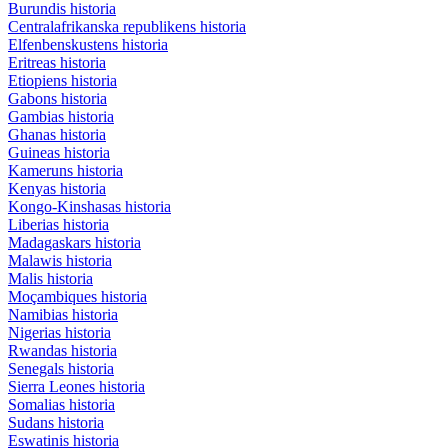
Burundis historia
Centralafrikanska republikens historia
Elfenbenskustens historia
Eritreas historia
Etiopiens historia
Gabons historia
Gambias historia
Ghanas historia
Guineas historia
Kameruns historia
Kenyas historia
Kongo-Kinshasas historia
Liberias historia
Madagaskars historia
Malawis historia
Malis historia
Moçambiques historia
Namibias historia
Nigerias historia
Rwandas historia
Senegals historia
Sierra Leones historia
Somalias historia
Sudans historia
Eswatinis historia