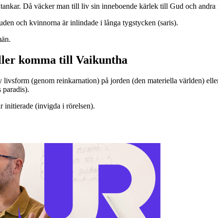
 tankar. Då väcker man till liv sin inneboende kärlek till Gud och andra
en och kvinnorna är inlindade i långa tygstycken (saris).
män.
eller komma till Vaikuntha
ny livsform (genom reinkarnation) på jorden (den materiella världen) elle
 paradis).
initierade (invigda i rörelsen).