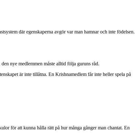
tt kastsystem där egenskaperna avgör var man hamnar och inte födelsen.
h den nye medlemmen måste alltid följa guruns råd.
tenskapet är inte tillåtna. En Krishnamedlem får inte heller spela på
lor för att kunna hålla rätt på hur många gånger man chantat. En