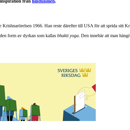
inspiration från
hinduismen
.
ishnarörelsen 1966. Han reste därefter till USA för att sprida sitt K
 den form av dyrkan som kallas
bhakti yoga
. Den innebär att man hängiv