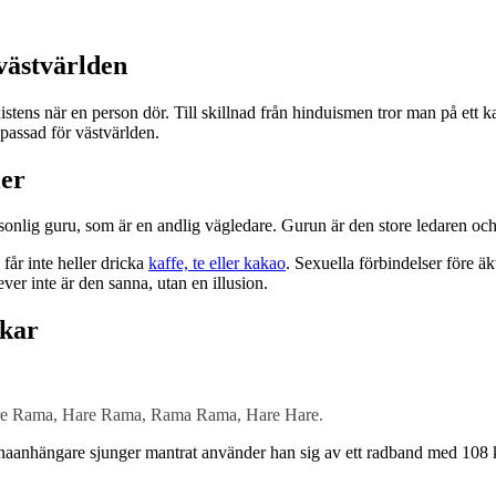
västvärlden
 existens när en person dör. Till skillnad från hinduismen tror man på e
passad för västvärlden.
ler
onlig guru, som är en andlig vägledare. Gurun är den store ledaren oc
får inte heller dricka
kaffe, te eller kakao
. Sexuella förbindelser före äk
ever inte är den sanna, utan en illusion.
nkar
Hare Rama, Hare Rama, Rama Rama, Hare Hare.
aanhängare sjunger mantrat använder han sig av ett radband med 108 ku