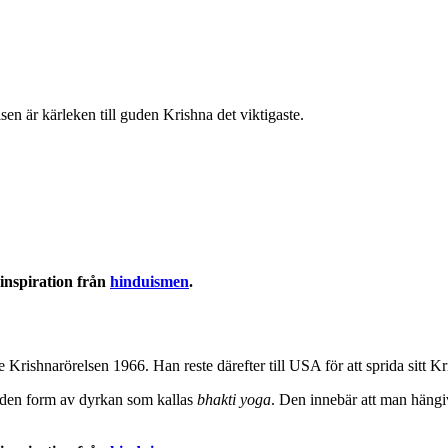
n är kärleken till guden Krishna det viktigaste.
inspiration från
hinduismen
.
ishnarörelsen 1966. Han reste därefter till USA för att sprida sitt K
 den form av dyrkan som kallas
bhakti yoga
. Den innebär att man hängiv