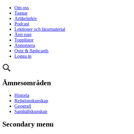
Om oss
Taggar
Artikelarkiv
Podcast
Lektioner och lärarmaterial
Året runt
Topplistor
Annonsera
Quiz & flashcards
Logga in
Ämnesområden
Historia
Religionskunskap
Geografi
Samhällskunskap
Secondary menu