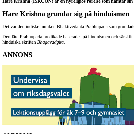
Hare Krishna (ISKCON) är en nyreligiös rörelse som hämtar sin 
Hare Krishna grundar sig på hinduismen
Det var den indiske munken Bhaktivedanta Prabhupada som grundade Kr
Den lära Prabhupada predikade baserades på hinduismen och särskilt
hinduiska skriften
Bhagavadgita
.
ANNONS