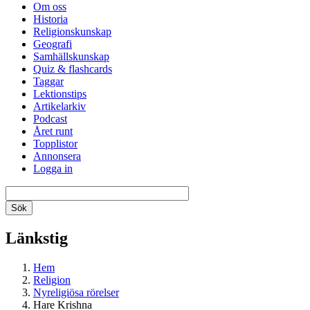
Om oss
Historia
Religionskunskap
Geografi
Samhällskunskap
Quiz & flashcards
Taggar
Lektionstips
Artikelarkiv
Podcast
Året runt
Topplistor
Annonsera
Logga in
Länkstig
Hem
Religion
Nyreligiösa rörelser
Hare Krishna