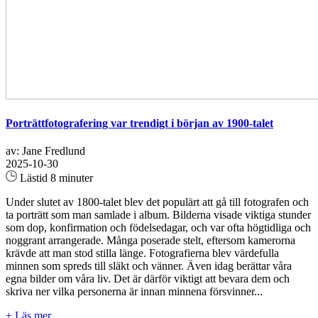
Porträttfotografering var trendigt i början av 1900-talet
av: Jane Fredlund
2025-10-30
Lästid 8 minuter
Under slutet av 1800-talet blev det populärt att gå till fotografen och
ta porträtt som man samlade i album. Bilderna visade viktiga stunder
som dop, konfirmation och födelsedagar, och var ofta högtidliga och
noggrant arrangerade. Många poserade stelt, eftersom kamerorna
krävde att man stod stilla länge. Fotografierna blev värdefulla
minnen som spreds till släkt och vänner. Även idag berättar våra
egna bilder om våra liv. Det är därför viktigt att bevara dem och
skriva ner vilka personerna är innan minnena försvinner...
+ Läs mer