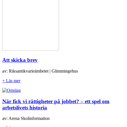
Att skicka brev
av: Riksantikvarieämbetet | Glimmingehus
+ Läs mer
När fick vi rättigheter på jobbet? – ett spel om
arbetslivets historia
av: Arena Skolinformation