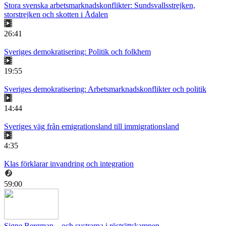
Stora svenska arbetsmarknadskonflikter: Sundsvallsstrejken,
storstrejken och skotten i Ådalen
26:41
Sveriges demokratisering: Politik och folkhem
19:55
Sveriges demokratisering: Arbetsmarknadskonflikter och politik
14:44
Sveriges väg från emigrationsland till immigrationsland
4:35
Klas förklarar invandring och integration
59:00
Signe Bergman – och systrarna i rösträttskampen