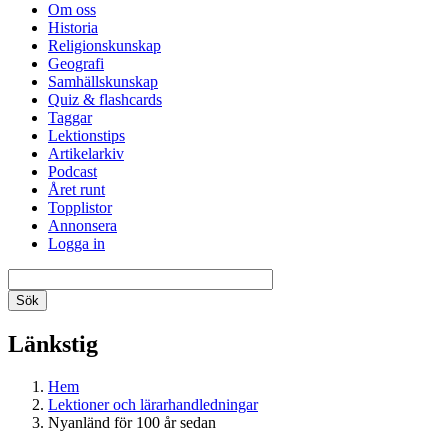
Om oss
Historia
Religionskunskap
Geografi
Samhällskunskap
Quiz & flashcards
Taggar
Lektionstips
Artikelarkiv
Podcast
Året runt
Topplistor
Annonsera
Logga in
Länkstig
Hem
Lektioner och lärarhandledningar
Nyanländ för 100 år sedan