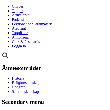
Om oss
Taggar
Artikelarkiv
Podcast
Lektioner och lärarmaterial
Året runt
Topplistor
Annonsera
Quiz & flashcards
Logga in
Ämnesområden
Historia
Religionskunskap
Geografi
Samhällskunskap
Secondary menu