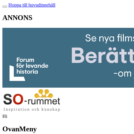
Hoppa till huvudinnehåll
ANNONS
Hi
OvanMeny