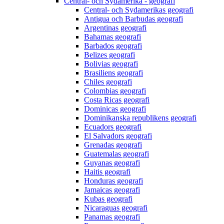
Central- och Sydamerika - geografi
Central- och Sydamerikas geografi
Antigua och Barbudas geografi
Argentinas geografi
Bahamas geografi
Barbados geografi
Belizes geografi
Bolivias geografi
Brasiliens geografi
Chiles geografi
Colombias geografi
Costa Ricas geografi
Dominicas geografi
Dominikanska republikens geografi
Ecuadors geografi
El Salvadors geografi
Grenadas geografi
Guatemalas geografi
Guyanas geografi
Haitis geografi
Honduras geografi
Jamaicas geografi
Kubas geografi
Nicaraguas geografi
Panamas geografi