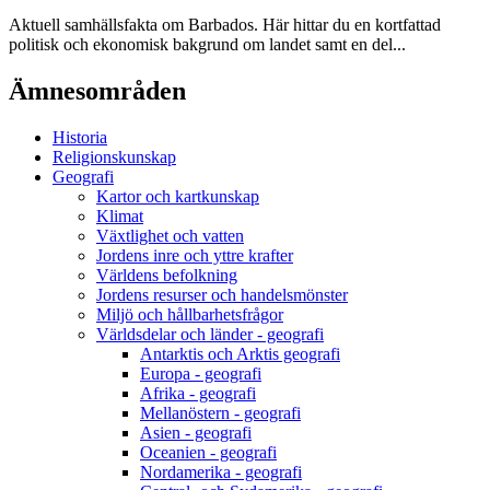
Aktuell samhällsfakta om Barbados. Här hittar du en kortfattad
politisk och ekonomisk bakgrund om landet samt en del...
Ämnesområden
Historia
Religionskunskap
Geografi
Kartor och kartkunskap
Klimat
Växtlighet och vatten
Jordens inre och yttre krafter
Världens befolkning
Jordens resurser och handelsmönster
Miljö och hållbarhetsfrågor
Världsdelar och länder - geografi
Antarktis och Arktis geografi
Europa - geografi
Afrika - geografi
Mellanöstern - geografi
Asien - geografi
Oceanien - geografi
Nordamerika - geografi