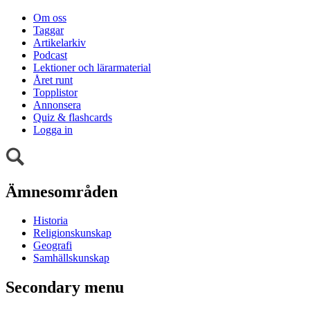
Om oss
Taggar
Artikelarkiv
Podcast
Lektioner och lärarmaterial
Året runt
Topplistor
Annonsera
Quiz & flashcards
Logga in
Ämnesområden
Historia
Religionskunskap
Geografi
Samhällskunskap
Secondary menu