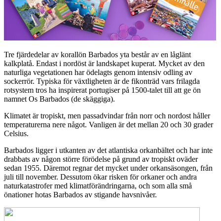
Tre fjärdedelar av korallön Barbados yta består av en låglänt
kalkplatå. Endast i nordöst är landskapet kuperat. Mycket av den
naturliga vegetationen har ödelagts genom intensiv odling av
sockerrör. Typiska för växtligheten är de fikonträd vars frilagda
rotsystem tros ha inspirerat portugiser på 1500-talet till att ge ön
namnet Os Barbados (de skäggiga).
Klimatet är tropiskt, men passadvindar från norr och nordost håller
temperaturerna nere något. Vanligen är det mellan 20 och 30 grader
Celsius.
Barbados ligger i utkanten av det atlantiska orkanbältet och har inte
drabbats av någon större förödelse på grund av tropiskt oväder
sedan 1955. Däremot regnar det mycket under orkansäsongen, från
juli till november. Dessutom ökar risken för orkaner och andra
naturkatastrofer med klimatförändringarna, och som alla små
önationer hotas Barbados av stigande havsnivåer.