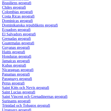
Brasiliens geografi
Chiles geografi
Colombias geografi
Costa Ricas geografi
Dominicas geografi
Dominikanska republikens geografi
Ecuadors geografi
El Salvadors geografi
Grenadas geografi
Guatemalas geografi
Guyanas geografi
Haitis geografi
Honduras geografi
Jamaicas geografi
Kubas geografi
Nicaraguas geografi
Panamas geografi
Paraguays geografi
Perus geografi
Saint Kitts och Nevis geografi
Saint Lucias geografi
Saint Vincent och Grenadinernas geografi
Surinams geografi
Trinidad och Tobagos geografi
Uruguays geografi