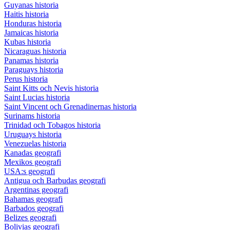
Guyanas historia
Haitis historia
Honduras historia
Jamaicas historia
Kubas historia
Nicaraguas historia
Panamas historia
Paraguays historia
Perus historia
Saint Kitts och Nevis historia
Saint Lucias historia
Saint Vincent och Grenadinernas historia
Surinams historia
Trinidad och Tobagos historia
Uruguays historia
Venezuelas historia
Kanadas geografi
Mexikos geografi
USA:s geografi
Antigua och Barbudas geografi
Argentinas geografi
Bahamas geografi
Barbados geografi
Belizes geografi
Bolivias geografi