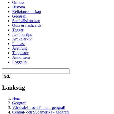
Om oss
Historia
Religionskunskap
Geografi
Samhällskunskap
Quiz & flashcards
Taggar
Lektionstips
Artikelarkiv
Podcast
Året runt
Topplistor
Annonsera
Logga in
Länkstig
Hem
Geografi
Världsdelar och länder - geografi
Central- och Sydamerika - geografi