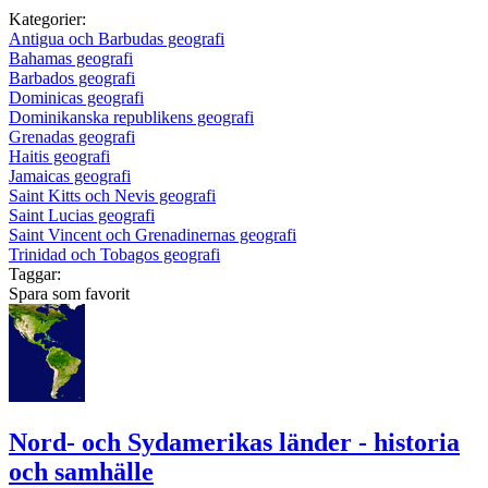
Kategorier:
Antigua och Barbudas geografi
Bahamas geografi
Barbados geografi
Dominicas geografi
Dominikanska republikens geografi
Grenadas geografi
Haitis geografi
Jamaicas geografi
Saint Kitts och Nevis geografi
Saint Lucias geografi
Saint Vincent och Grenadinernas geografi
Trinidad och Tobagos geografi
Taggar:
Spara som favorit
Nord- och Sydamerikas länder - historia
och samhälle