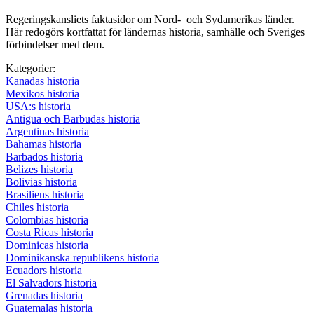
Regeringskansliets faktasidor om Nord- och Sydamerikas länder.
Här redogörs kortfattat för ländernas historia, samhälle och Sveriges
förbindelser med dem.
Kategorier:
Kanadas historia
Mexikos historia
USA:s historia
Antigua och Barbudas historia
Argentinas historia
Bahamas historia
Barbados historia
Belizes historia
Bolivias historia
Brasiliens historia
Chiles historia
Colombias historia
Costa Ricas historia
Dominicas historia
Dominikanska republikens historia
Ecuadors historia
El Salvadors historia
Grenadas historia
Guatemalas historia