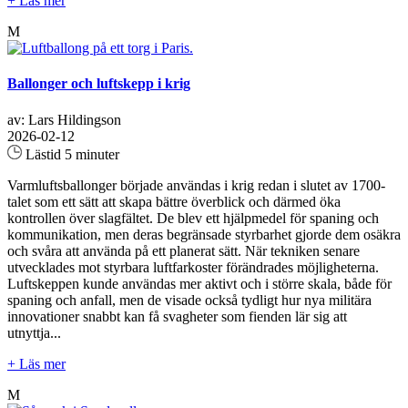
+ Läs mer
M
Ballonger och luftskepp i krig
av: Lars Hildingson
2026-02-12
Lästid 5 minuter
Varmluftsballonger började användas i krig redan i slutet av 1700-
talet som ett sätt att skapa bättre överblick och därmed öka
kontrollen över slagfältet. De blev ett hjälpmedel för spaning och
kommunikation, men deras begränsade styrbarhet gjorde dem osäkra
och svåra att använda på ett planerat sätt. När tekniken senare
utvecklades mot styrbara luftfarkoster förändrades möjligheterna.
Luftskeppen kunde användas mer aktivt och i större skala, både för
spaning och anfall, men de visade också tydligt hur nya militära
innovationer snabbt kan få svagheter som fienden lär sig att
utnyttja...
+ Läs mer
M