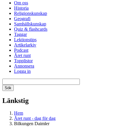
Om oss
Historia
Religionskunskap
Geografi
Samhällskunskap
Quiz & flashcards
Taggar
Lektionstips
Artikelarkiv
Podcast
Året runt
Topplistor
Annonsera
Logga in
Länkstig
Hem
Året runt - dag för dag
Bilkungen Daimler