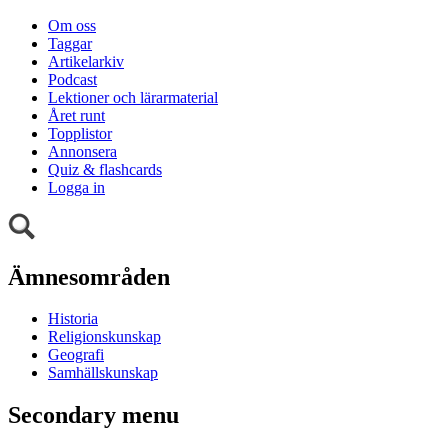
Om oss
Taggar
Artikelarkiv
Podcast
Lektioner och lärarmaterial
Året runt
Topplistor
Annonsera
Quiz & flashcards
Logga in
Ämnesområden
Historia
Religionskunskap
Geografi
Samhällskunskap
Secondary menu